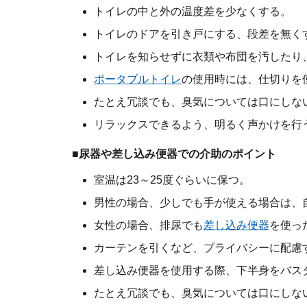
トイレの中と外の温度差を少なくする。
トイレのドアを引き戸にする、段差を無く
トイレを知らせずに衣類や布団を汚したり
ポータブルトイレ
の使用時には、仕切りを
たとえ冗談でも、臭気については口にしな
リラックスできるよう、明るく声かけを行
■尿器や差し込み便器での介助のポイント
室温は23～25度ぐらいに保つ。
男性の場合、少しでも手が使える場合は、
女性の場合、排尿でも
差し込み便器
を使っ
カーテンを引くなど、プライバシーに配慮
差し込み便器を使用する際、下半身をバス
たとえ冗談でも、臭気については口にしな