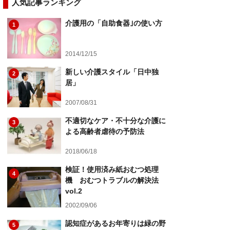
人気記事ランキング
介護用の「自助食器｣の使い方
1
2014/12/15
新しい介護スタイル「日中独
2
居」
2007/08/31
不適切なケア・不十分な介護に
3
よる高齢者虐待の予防法
2018/06/18
検証！使用済み紙おむつ処理
4
機 おむつトラブルの解決法
vol.2
2002/09/06
認知症があるお年寄りは緑の野
5