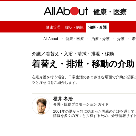
健康・医療
健康管理
症状・病気
治療・介護
All About
健康・医療
治療・介護
介護
着
介護
／着替え・入浴・清拭・排泄・移動
着替え・排泄・移動の介助
在宅介護を行う場合、日常生活のさまざまな場面で介助が必要
ツと注意点をご紹介します。
横井 孝治
介護・販促プロモーション ガイド
2001年の夏から急に始まった両親の介護を通し
情報を多くの方々と共有するため、介護情報サイト
キャリアをもとに「販促プロモーション」ガイド