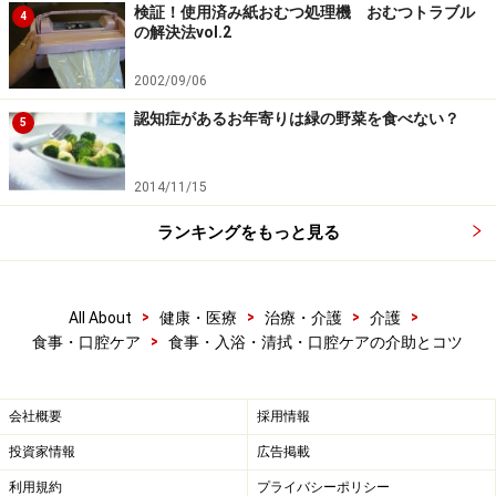
検証！使用済み紙おむつ処理機 おむつトラブル
体調の変化に気をつけ、気分が悪くなったりした場
4
の解決法vol.2
合はすぐに出る。
2002/09/06
手袋型のスポンジ
などを使い、できる範囲は自分で
洗ってもらう。特に陰部については、なるべく自分
認知症があるお年寄りは緑の野菜を食べない？
5
で。
2014/11/15
■入浴後のポイント
ランキングをもっと見る
脱衣室に移動する際は、ふらつきに注意する。
片マヒ
がある場合は、マヒの無い側に座って介助す
>
>
>
>
All About
健康・医療
治療・介護
介護
る。
>
食事・口腔ケア
食事・入浴・清拭・口腔ケアの介助とコツ
足の裏をバスマットでしっかり拭いて、転倒を予防
する。
会社概要
採用情報
脱衣室に置いておいたイスに座ってもらい、バスタ
投資家情報
広告掲載
オルで素早く水分を拭き取る。
利用規約
プライバシーポリシー