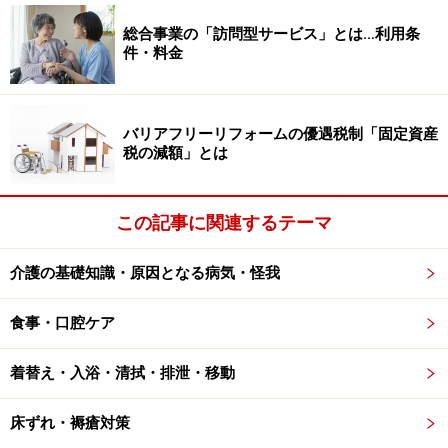
総合事業の「訪問型サービス」とは…利用条
食事介助について詳しい情報は、下記のホームページか
件・料金
らご覧いただけます。
＞
栄養と食事／食事の工夫／介助（和光堂）
バリアフリーリフォームの優遇税制「固定資産
税の減額」とは
入浴介助
この記事に関連するテーマ
「急な温度の変化でめまいやふらつきを起こす」「濡れ
た床で転倒する」「浴槽でおぼれてしまう」など、お風
介護の基礎知識・原因となる病気・怪我
呂には危険がいっぱい。入浴中に浴室で急死する高齢者
は、年に1万人以上もいると言われています。
食事・口腔ケア
安心してお風呂を楽しみ、清潔を保つために、次のよう
な点に気をつけてください。
着替え・入浴・清拭・排泄・移動
■入浴前のポイント
床ずれ・褥瘡対策