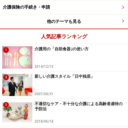
排泄を事前に済ませておく。
介護保険の手続き・申請
空腹時や食後すぐの入浴は避ける。
他のテーマも見る
脱衣室や浴室の温度をあたたかく保つ。
手すりや
滑り止めマット
などで、転倒を予防する。
人気記事ランキング
立ったりすわったりがラクになるよう、
座面の高い
浴室イス
を用意する。
介護用の「自助食器｣の使い方
1
2014/12/15
■入浴中のポイント
新しい介護スタイル「日中独居」
2
お湯の温度は、夏は38度、冬は40度ぐらいに。熱い
お湯につかると、身体に負担が大きい。
2007/08/31
入浴時間は15分、浴槽につかるのは5分程度にとど
不適切なケア・不十分な介護による高齢者虐待の
め、長湯を避ける。
3
予防法
シャワーでお湯をかけるときは、ひと声かけて足先
2018/06/18
から行う。