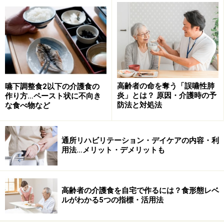
■食事中のポイント
介助する人の目の高さは、要介護者と同じ高さに。
正面ではなく、横に座る。
片マヒ
がある場合は、マヒの無い側に座って介助す
る。
高齢者の命を奪う「誤嚥性肺
嚥下調整食2以下の介護食の
ひと口食べた後には、飲み込んだのを必ず確認。
炎」とは？ 原因・介護時の予
作り方…ペースト状に不向き
次々と口に入れると、
誤嚥
の原因に。
防法と対処法
な食べ物など
口に入れる量は、一回につきスプーン一杯ぐらいが
目安。
通所リハビリテーション・デイケアの内容・利
用法…メリット・デメリットも
一度に口に詰め込もうとするときは、ゆっくり食べ
るように注意したり、お茶を勧めるなどして気をそ
らす。
高齢者の介護食を自宅で作るには？食形態レベ
スプーンを口の奥まで入れすぎて、吐き気や誤嚥を
ルがわかる5つの指標・活用法
招かないように。