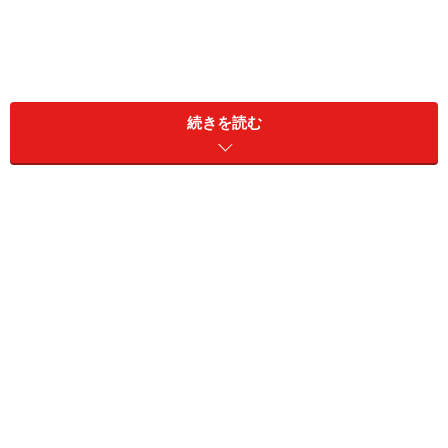
続きを読む
食事が楽しくなるよう、次のような点に気をつけてくだ
さい。
■食事前のポイント
手洗いや手拭き、消毒を済ませておく。
排泄を事前に済ませて、スッキリとした気分で食事
をとれるように。
寝起きの場合は、意識がはっきりした状態になるの
を待つ。
エプロンを付けてもらったり、濡れタオルを用意し