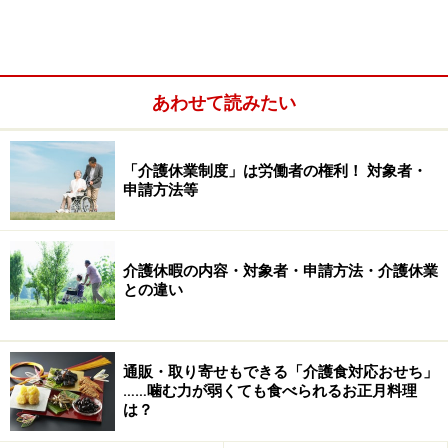
ておく。
握りやすいスプーン
や
箸
といった自助具を用意する
など、なるべく要介護者自身が自力で食事できる環
あわせて読みたい
境を整える。
「介護休業制度」は労働者の権利！ 対象者・
申請方法等
介護休暇の内容・対象者・申請方法・介護休業
との違い
通販・取り寄せもできる「介護食対応おせち」
……噛む力が弱くても食べられるお正月料理
は？