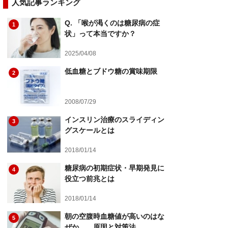
人気記事ランキング
Q. 「喉が渇くのは糖尿病の症
1
状」って本当ですか？
2025/04/08
低血糖とブドウ糖の賞味期限
2
2008/07/29
インスリン治療のスライディン
3
グスケールとは
2018/01/14
糖尿病の初期症状・早期発見に
4
役立つ前兆とは
2018/01/14
朝の空腹時血糖値が高いのはな
5
ぜか……原因と対策法