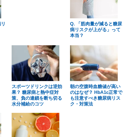
病リ
Q. 「筋肉量が減ると糖尿
病リスクが上がる」って
本当？
スポーツドリンクは逆効
朝の空腹時血糖値が高い
果？ 糖尿病と熱中症対
のはなぜ？ HbA1c正常で
策、負の連鎖を断ち切る
も注意すべき糖尿病リス
水分補給のコツ
ク・対策法