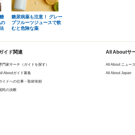
糖
糖尿病薬も注意！ グレー
気の
プフルーツジュースで飲
法
むと危険な薬
ガイド関連
All Abou
専門家サーチ（ガイドを探す）
All About ニュー
All Aboutガイド募集
All About Japan
ガイドへの仕事・取材依頼
国民の決断