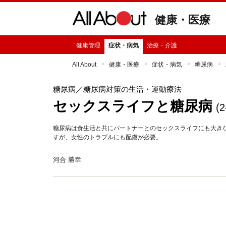
健康・医療
健康管理
症状・病気
治療・介護
All About
健康・医療
症状・病気
糖尿病
糖尿病
／糖尿病対策の生活・運動療法
セックスライフと糖尿病
(
糖尿病は食生活と共にパートナーとのセックスライフにも大き
すが、女性のトラブルにも配慮が必要。
河合 勝幸