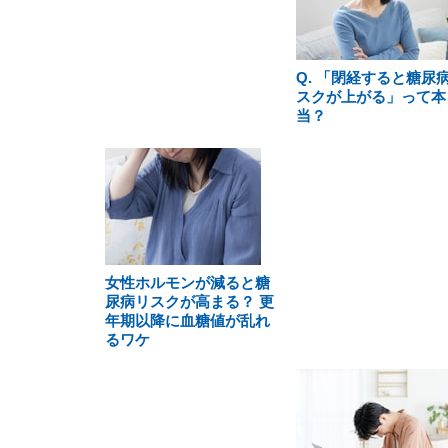
Q. 「閉経すると糖尿
スクが上がる」って本
当？
女性ホルモンが減ると糖
尿病リスクが高まる？ 更
年期以降に血糖値が乱れ
るワケ