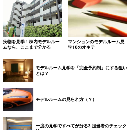
建築工事費も、資材価格や人件費の影響で上昇基調にあ
り、分譲価格の上昇要因となりそうです。
実物を見学！棟内モデルルー
マンションのモデルルーム見
GWのメリット1：相場観を確認しやすい
ムなら、ここまで分かる
学10のオキテ
モデルルーム見学を「完全予約制」にする狙い
とは？
多摩ニュータウンや船橋なども、沿線手前エリアの供給価
格の上昇で販売中物件の売れ行きが活発化。
最近のマンションの販売動向を見ると、急に販売スピー
モデルルームの見られ方（？）
ドが速くなっている物件を各エリアで確認できます。年
初から徐々に新規物件の供給が出てくる中で、用地価格
上昇後のマンションが市場にデビューし、郊外でも大き
く相場感が変わっていることが要因です。
一度の見学ですべてが分る3.担当者のチェック