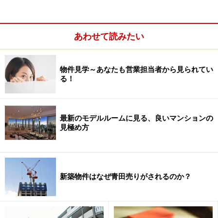
あわせて読みたい
物件見学～あなたも営業担当者から見られてい
る！
最新のモデルルームに見る、良いマンションの
見極め方
2003年以降、上昇基調にある新築分譲マンションの分譲
価格。公示地価が昨年、大きく上昇に転じたように土地
価格の上昇は引き続き継続しており、マンションの場
合、開発期間や販売のタイミング（竣工売りか、建築確
新築物件はなぜ青田売りがされるのか？
認取得後すぐの販売か）で土地の仕入れのタイミングが
異なります。用地取得時期によって販売価格もかなり影
響を受けそうです。