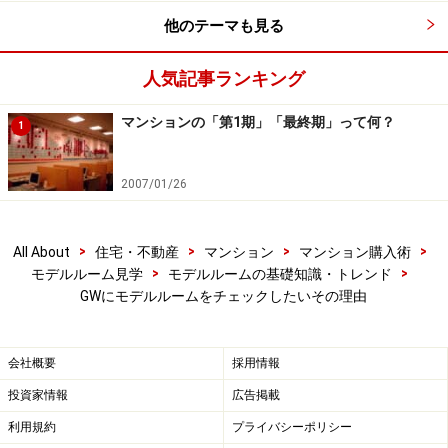
他のテーマも見る
しかし、いざ見学という場合に回れる物件は1日3件程度
人気記事ランキング
が限度だと思います。モデルルーム見学や設備スペック
の確認、模型による住戸の確認、現地の確認、資金計画
マンションの「第1期」「最終期」って何？
1
の相談と最低でも1時間。通常は2時間程度はかかるでし
ょう。販売スタッフのキャパシティも考えて、新規オー
2007/01/26
プンの際には予約制の接客をしている現場も増えていま
す。
>
>
>
>
All About
住宅・不動産
マンション
マンション購入術
>
>
モデルルーム見学
モデルルームの基礎知識・トレンド
GW中ならおおよそのモデルルームはオープンしていま
GWにモデルルームをチェックしたいその理由
す。複数の販売センターで話を聞くことによって、商品
企画のトレンドや自分にとってこだわるべきポイントも
出てくるでしょう。
会社概要
採用情報
投資家情報
広告掲載
また、新規オープンのマンションならそのマンションの
利用規約
プライバシーポリシー
人気度合いなどもモデルルームの雰囲気で確認できま