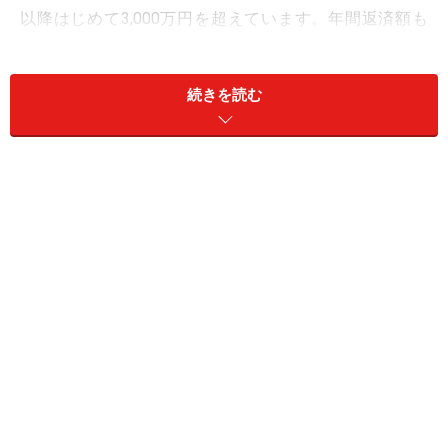
以降はじめて3,000万円を超えています。年間返済額も
140万以上の人が約半数で、金利の上昇もあり平均年返
済額は11万アップしています。
続きを読む
出典：財）日本総合研究所・東日本不動産流通機構 品
質調整後の中古マンション価格推移。昨年後半から中古
マンション価格も大きく上昇。