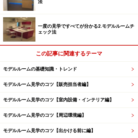
法
GWでは、新規物件が多くスタートすることで、予算面も
含めた比較を販売中マンションと、新規マンションで比
一度の見学ですべてが分かる2.モデルルームチ
較することが可能になります。今年に入ってからも、多
ェック法
摩ニュータウンや船橋エリアなどで昨年から販売してい
るマンションの売れ行きが良くなっています。
この記事に関連するテーマ
逆に、今後の新規分譲マンションの供給価格いかんで
モデルルームの基礎知識・トレンド
は、販売中物件の売れ行きが加速するケースも考えら
れ、GWは、候補物件の多いタイミングかもしれません。
モデルルーム見学のコツ【販売担当者編】
モデルルーム見学のコツ【室内設備・インテリア編】
GWのメリット2：トレンドを把握しやすい
モデルルーム見学のコツ【周辺環境編】
探し始めの人にとっては特に、マンション購入の決め手
が見えにくいもの。ある程度納得した購入をする場合に
モデルルーム見学のコツ【出かける前に編】
は、何件か物件を見学することが必要でしょう。