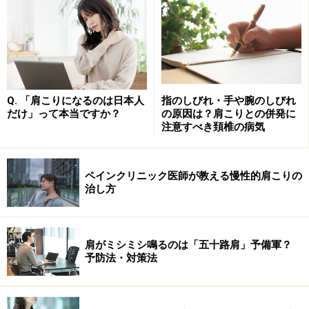
腰周りの筋肉が硬くなってしまうと、関節の動きも制限
されてしまい、腰を動かした時に痛みや張り、体が固ま
ったように感じるかもしれません。わかりやすいのは、
おじぎ（前屈）と反らす（伸展）動作です。「イタタ
タ・・・」とつい口に出してしまうほど、腰周りの筋肉
Q. 「肩こりになるのは日本人
指のしびれ・手や腕のしびれ
だけ」って本当ですか？
の原因は？肩こりとの併発に
が硬くなる場合もあり得ます。左右に腰を捻っても、捻
注意すべき頚椎の病気
じりやすさに左右差がでることも。
ペインクリニック医師が教える慢性的肩こりの
治し方
体操が恥ずかしくない職場づくりを！
肩がミシミシ鳴るのは「五十路肩」予備軍？
予防法・対策法
休憩がとりやすく、ストレッチができるような職場が良い
ですね。
腰の筋肉の張り感を緩和させ、腰痛を予防するために