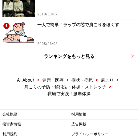
断・治療行為ではありません。診断・治療を必要とする方は、適
切な医療機関での受診をおすすめいたします。記事内容は執筆者
個人の見解によるものであり、全ての方への有効性を保証するも
2018/03/07
のではありません。当サイトで提供する情報に基づいて被ったい
かなる損害についても、当社、各ガイド、その他当社と契約した
一人で簡単！ラップの芯で肩こりをほぐす
5
情報提供者は一切の責任を負いかねます。
免責事項
2008/06/05
次のページへ
1
/
3
ランキングをもっと見る
>
>
>
>
All About
健康・医療
症状・病気
肩こり
>
肩こりの予防・解消法・体操・ストレッチ
職場で実践！腰痛体操
会社概要
採用情報
投資家情報
広告掲載
利用規約
プライバシーポリシー