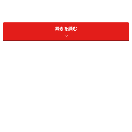
座っていたり、立っていたりと、同じ姿勢続けていると
続きを読む
筋肉は疲労しやすくなります。腰痛の予防には、腰の筋
肉を硬くさせないためにも体操をオススメします！たく
さんある腰痛体操の中から、腰周りの筋肉に効果のあ
る、オフィスでも出来るストレッチをご紹介しましょ
う。
＜CONTENTS＞
腰は負荷から免れられない！-
ｐ.１
体操が恥ずかしくない職場づくりを！-
ｐ.１
席を立ったついでにできるストレッチ
-
ｐ.２
わずか１０秒！席でも出来るストレッチ
-
ｐ.３