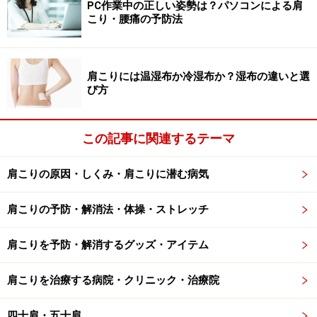
PC作業中の正しい姿勢は？パソコンによる肩
は、とにかく腰周りの筋肉を動かしてあげることです。
こり・腰痛の予防法
立ちっぱなし、座りっぱなし、中腰姿勢などでは、腰を
支える筋肉がいつも緊張状態になります。その緊張がほ
ぐれるように腰を動かし、血行を促進させましょう。
肩こりには温湿布か冷湿布か？湿布の違いと選
び方
しかし、体操が大切だと分かっているけど、職場では恥
ずかしくて体を動かせないという人はとても多いようで
この記事に関連するテーマ
す。体がつらくない状態で、能率よく仕事をこなすため
には、
席を立ち適度に休憩がとりやすい環境をつくるこ
肩こりの原因・しくみ・肩こりに潜む病気
とも、腰痛予防には重要
だといえると思います。
肩こりの予防・解消法・体操・ストレッチ
腰痛予防には、筋肉をやわらかくして血行促進後、筋力
肩こりを予防・解消するグッズ・アイテム
ＵＰのトレーニングも必要です。しかし今回は、筋肉を
鍛える前に必要な筋肉の血行促進！ということで、オフ
肩こりを治療する病院・クリニック・治療院
ィスでも出来る簡単なストレッチを選んでみました。で
は、さっそくストレッチのページへ進みましょう！
四十肩・五十肩