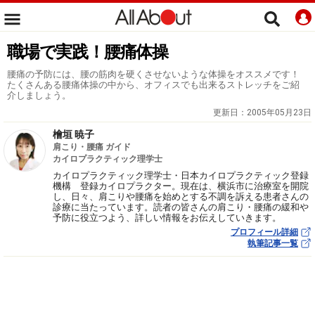
職場で実践！腰痛体操
腰痛の予防には、腰の筋肉を硬くさせないような体操をオススメです！
たくさんある腰痛体操の中から、オフィスでも出来るストレッチをご紹
介しましょう。
更新日：
2005年05月23日
檜垣 暁子
肩こり・腰痛 ガイド
カイロプラクティック理学士
カイロプラクティック理学士・日本カイロプラクティック登録
機構 登録カイロプラクター。現在は、横浜市に治療室を開院
し、日々、肩こりや腰痛を始めとする不調を訴える患者さんの
診療に当たっています。読者の皆さんの肩こり・腰痛の緩和や
予防に役立つよう、詳しい情報をお伝えしていきます。
プロフィール詳細
執筆記事一覧