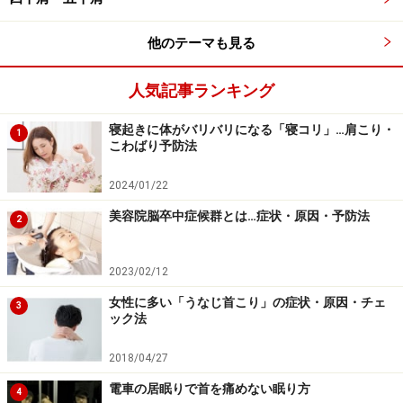
＞＞次のページでは、席を立ったついでに出来るストレ
他のテーマも見る
ッチをご紹介します！＞＞
人気記事ランキング
寝起きに体がバリバリになる「寝コリ」…肩こり・
1
こわばり予防法
2024/01/22
美容院脳卒中症候群とは…症状・原因・予防法
2
2023/02/12
女性に多い「うなじ首こり」の症状・原因・チェ
3
ック法
※記事内容は執筆時点のものです。最新の内容をご確認くださ
2018/04/27
い。
電車の居眠りで首を痛めない眠り方
※当サイトにおける医師・医療従事者等による情報の提供は、診
4