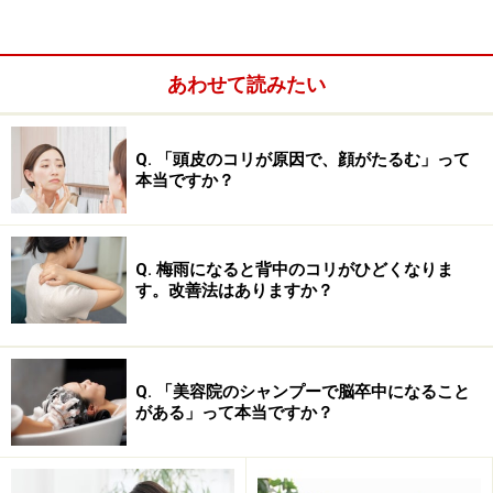
腰は負荷から免れられない！
あわせて読みたい
腰は体の中でもとても重要な場所です。腰より上（上半
身）の重みを受け止めなくてはなりません。私たちの日
Q. 「頭皮のコリが原因で、顔がたるむ」って
本当ですか？
常生活では、腰に負担のかからない良い姿勢をとり続け
るということが困難だと思います。
Q. 梅雨になると背中のコリがひどくなりま
デスクワークを例にとっても、机上の書類に記入すると
す。改善法はありますか？
いう作業をスムーズに行うには、頭の位置は少し下げな
くてはなりません。
頭の位置が重心の線からズレただけ
で、腰にかかる負担は強くなりやすいのです。
こういっ
Q. 「美容院のシャンプーで脳卒中になること
た「腰に負担をかけざるを得ない生活」を余儀なく強い
がある」って本当ですか？
られる方は、「腰痛体操」を生活の中にとりいれてみま
しょう！