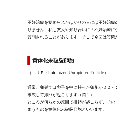
不妊治療を始められたばかりの人には不妊治療
りません。私も友人や知り合いに「不妊治療に
質問されることがあります。そこで今回は質問
黄体化未破裂卵胞
（ＬＵＦ：Luteinized Unruptered Follicle）
通常、卵巣では卵子を中に持った卵胞が２０～
破裂して排卵が起こります（図１）
ところが何らかの原因で排卵が起こらず、その
まうものを黄体化未破裂卵胞といいます。