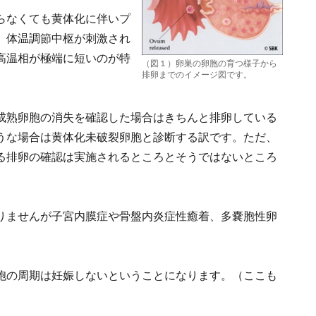
らなくても黄体化に伴いプ
、体温調節中枢が刺激され
高温相が極端に短いのが特
（図１）卵巣の卵胞の育つ様子から
排卵までのイメージ図です。
成熟卵胞の消失を確認した場合はきちんと排卵している
うな場合は黄体化未破裂卵胞と診断する訳です。ただ、
る排卵の確認は実施されるところとそうではないところ
りませんが子宮内膜症や骨盤内炎症性癒着、多嚢胞性卵
胞の周期は妊娠しないということになります。（ここも