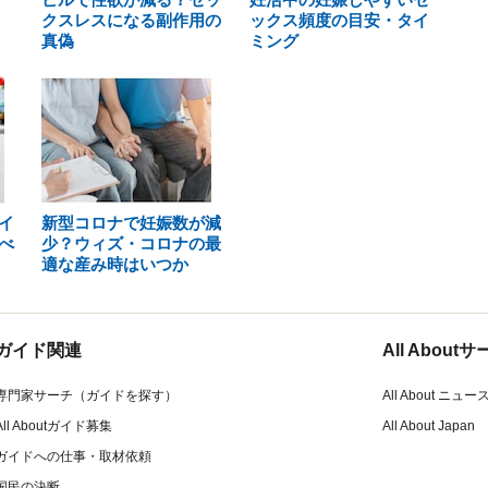
クスレスになる副作用の
ックス頻度の目安・タイ
真偽
ミング
イ
新型コロナで妊娠数が減
べ
少？ウィズ・コロナの最
適な産み時はいつか
ガイド関連
All Abou
専門家サーチ（ガイドを探す）
All About ニュー
All Aboutガイド募集
All About Japan
ガイドへの仕事・取材依頼
国民の決断