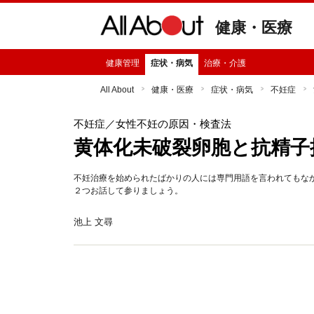
健康・医療
健康管理
症状・病気
治療・介護
All About
健康・医療
症状・病気
不妊症
不妊症
／女性不妊の原因・検査法
黄体化未破裂卵胞と抗精子
不妊治療を始められたばかりの人には専門用語を言われてもな
２つお話して参りましょう。
池上 文尋