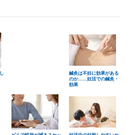
し
鍼灸は不妊に効果がある
のか……妊活での鍼灸・
効果
ピルで性欲が減る？セッ
妊活中の妊娠しやすいセ