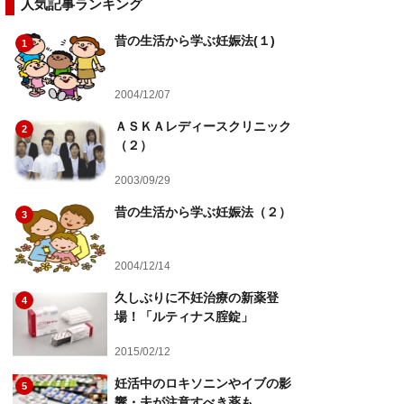
人気記事ランキング
昔の生活から学ぶ妊娠法(１)
1
2004/12/07
ＡＳＫＡレディースクリニック
2
（２）
2003/09/29
昔の生活から学ぶ妊娠法（２）
3
2004/12/14
久しぶりに不妊治療の新薬登
4
場！「ルティナス腟錠」
2015/02/12
妊活中のロキソニンやイブの影
5
響・夫が注意すべき薬も