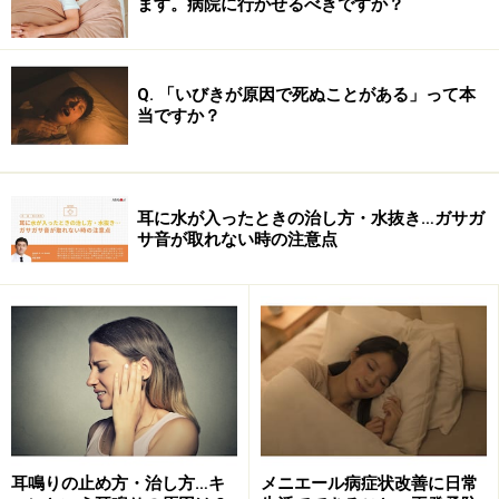
ます。病院に行かせるべきですか？
聞こえの悪さ その原因部位は？
Q. 「いびきが原因で死ぬことがある」って本
当ですか？
聞こえの悪さを「難聴」と表現しますが、原因となる部
位によって「伝音性難聴」と「感音性難聴」に大きく分
類されます。伝音性難聴は、文字通り外部の音を伝える
耳に水が入ったときの治し方・水抜き…ガサガ
ための部位である外耳（耳の穴から鼓膜まで）と中耳
サ音が取れない時の注意点
（鼓膜から）までです。ごく簡単な例としては、片方の
耳に指をいれた時の状態です。
耳鳴りの止め方・治し方…キ
メニエール病症状改善に日常