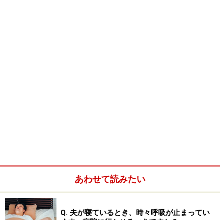
中耳（ちゅうじ）……中耳炎というのはこの部位に生
じる炎症です。鼓膜からツチ骨・キヌタ骨・アブミ
骨などの耳小骨と、これらに付着する筋肉がありま
す。耳管もこの部位に開いています
内耳（ないじ）……カタツムリの殻のような蝸牛・３
つの半規管など、音の伝えだけでなく体の向きや加
速度も感じ取る機能を有します
細かい用語まで理解するのは難しいですが、耳の構造は
あわせて読みたい
外側から内側にむかって、外耳・中耳・内耳と分けられ
ることを覚えておいてください。
Q. 夫が寝ているとき、時々呼吸が止まってい