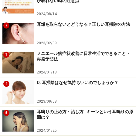
が取れない時の注意点
2024/08/14
耳垢を取らないとどうなる？正しい耳掃除の方法
2
2023/02/09
メニエール病症状改善に日常生活でできること・
3
再発予防法
2024/01/18
Q. 耳掃除はなぜ気持ちいいのでしょうか？
4
2023/09/08
耳鳴りの止め方・治し方…キーンという耳鳴りの原
5
因は？
2024/01/25