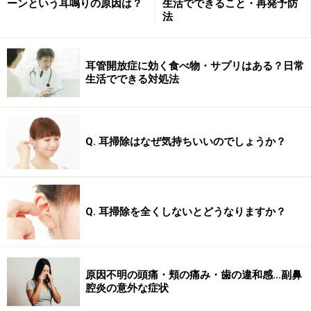
ーンという耳鳴りの原因は？
生活でできること・再発予防
法
耳管開放症に効く食べ物・サプリはある？日常
生活でできる対処法
一方、内耳にまで音は伝わっているのに音が聞こえな
Q. 耳掃除はなぜ気持ちいいのでしょうか？
い、という状況があります。これが感音性難聴です。加
齢現象や騒音、聴神経の腫瘍などによる聞こえの悪さも
この分類に含まれます。なお、感音性難聴は更に内耳
性・後迷路性難聴に分けられるのですが、難しくなって
Q. 耳掃除を全くしないとどうなりますか？
しまいますので今回は省略します。
さて、ここからが本題となります。これまでの内容を理
原因不明の頭痛・頬の痛み・歯の違和感…副鼻
解できていると興味深く読んでいただけると思いますの
腔炎の意外な症状
で、このページの内容と次のページの内容を照らし合わ