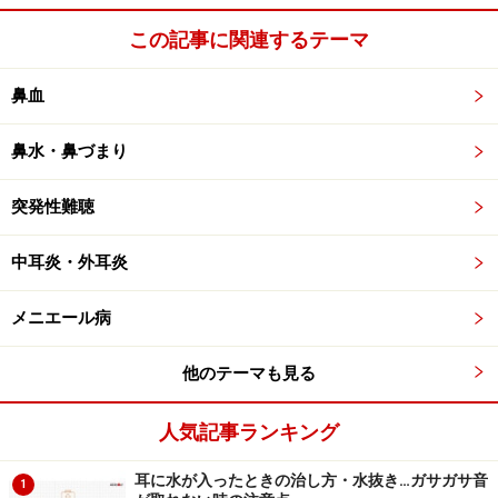
せてお読みください。
この記事に関連するテーマ
鼻血
次のページ
では難聴の有無、原因をみわけるための簡単
な方法をご紹介します。
鼻水・鼻づまり
※記事内容は執筆時点のものです。最新の内容をご確認くださ
突発性難聴
い。
※当サイトにおける医師・医療従事者等による情報の提供は、診
断・治療行為ではありません。診断・治療を必要とする方は、適
中耳炎・外耳炎
切な医療機関での受診をおすすめいたします。記事内容は執筆者
個人の見解によるものであり、全ての方への有効性を保証するも
のではありません。当サイトで提供する情報に基づいて被ったい
メニエール病
かなる損害についても、当社、各ガイド、その他当社と契約した
情報提供者は一切の責任を負いかねます。
免責事項
他のテーマも見る
人気記事ランキング
次のページへ
1
/
3
耳に水が入ったときの治し方・水抜き…ガサガサ音
1