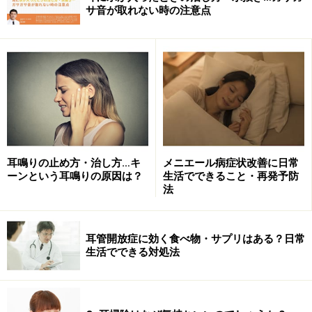
耳鳴りの原因……ストレス・不眠・カフェインの過剰
サ音が取れない時の注意点
摂取・喫煙など様々
耳鳴りの対処法・治療法・耳鼻科受診の目安
そもそも耳鳴りとは・耳鳴りの三原則
そもそもの耳鳴りはほとんどが自覚的に聞こえる音で、
聞こえ方も様々です。キーンという音だけでなく、セミ
耳鳴りの止め方・治し方…キ
メニエール病症状改善に日常
ーンという耳鳴りの原因は？
生活でできること・再発予防
が鳴いているようなジージーという音、ゴ―ッという音
法
など、様々な訴えがあります。
聞こえ方がどうであれ、全ての耳鳴りに共通する三原則
耳管開放症に効く食べ物・サプリはある？日常
生活でできる対処法
とも言えるものがあると考えます。
■耳鳴り三原則