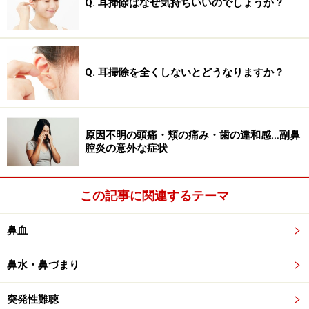
Q. 耳掃除はなぜ気持ちいいのでしょうか？
1. 耳鳴りがない人はいない……耳鳴りがないという人は、
ただ音が小さく自覚がないだけ。また時々耳鳴りの自覚
がある人も、数時間でおさまれば問題ない
2. 耳鳴りは常に変化する……日単位ではなく、時間単位で
Q. 耳掃除を全くしないとどうなりますか？
も変化する
3. 耳鳴りを止める治療は簡単ではない……治らないと言わ
れてしまうケースも多い
原因不明の頭痛・頬の痛み・歯の違和感…副鼻
腔炎の意外な症状
耳鳴りの仕組み……睡眠・ストレス・不安感
などの心因的な要因も影響
この記事に関連するテーマ
基本的なことですが、音は空気中を空気振動で伝わりま
鼻血
す。音が内耳へ入ると、空気振動がリンパ液の液体振動
に変化します。耳鳴りは、この液体振動が電気エネルギ
鼻水・鼻づまり
ーに変換される際に生じるものです。
突発性難聴