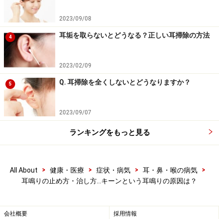
人や、緑茶・紅茶・コーヒーなどカフェインの過剰摂取
が見られる人、毛染めなどの有機溶剤の影響を受けてい
2023/09/08
る人、喫煙習慣がある人、騒音曝露や睡眠異常・不眠な
耳垢を取らないとどうなる？正しい耳掃除の方法
4
どの睡眠障害、頭痛がある人などに多く見られます。
2023/02/09
該当することがある場合は、まずはこれらを改善する生
活習慣の見直しが大切と言えるでしょう。
Q. 耳掃除を全くしないとどうなりますか？
5
2023/09/07
ランキングをもっと見る
>
>
>
>
All About
健康・医療
症状・病気
耳・鼻・喉の病気
耳鳴りの止め方・治し方…キーンという耳鳴りの原因は？
会社概要
採用情報