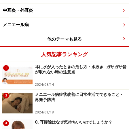
そのため、原因の多くは神経の異常興奮によるものと言
中耳炎・外耳炎
えます。
メニエール病
耳から出た電気信号は、脳に入ると記憶の倉庫である
「海馬」や、喜び・睡眠・ストレス・不安などを感じる
他のテーマも見る
場所である「扁桃体」の影響を強く受けることになりま
す。したがって心因的な要因もかなり関係してくると考
人気記事ランキング
えられています。
耳に水が入ったときの治し方・水抜き…ガサガサ音
1
が取れない時の注意点
耳鳴りの原因……ストレス・不眠・カフェイ
2024/08/14
ンの過剰摂取・喫煙など様々
メニエール病症状改善に日常生活でできること・
2
再発予防法
耳鳴りの原因は様々ですが、先述した通り心因的な要因
も影響してくるため、ストレスや不眠、不安感が強いと
2024/01/18
起こりやすくなります。他にも、顎がガクガクしやすい
Q. 耳掃除はなぜ気持ちいいのでしょうか？
3