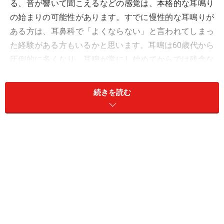
る、音が響いて聞こえるなどの感覚は、本格的な耳鳴り
の始まりの可能性があります。すでに慢性的な耳鳴りが
ある方は、耳鼻科で「よくならない」と言われてしまっ
た経験がある方もいるかと思います。耳鳴は60歳代から
圧倒的に多くなり、耳鳴が常にし始めてからでは残念な
がら小さくするのは大変です。慢性化させないためには
30～40代の早い段階から注意することが重要です。
続きを読む
また、耳鳴り自体で命を落とすことはありませんが、ひ
どくなると生活に様々な支障をきたします。耳鳴りが気
になることで、夜眠れない、集中できない、イライラす
る、気持ちが落ち込むなどの悩みを抱え、自殺してしま
いたいと訴えられるほど精神的に追い詰められてしまう
患者さんもいるほどです。今回は、耳鳴りの原因と治し
方について、わかりやすく解説します。