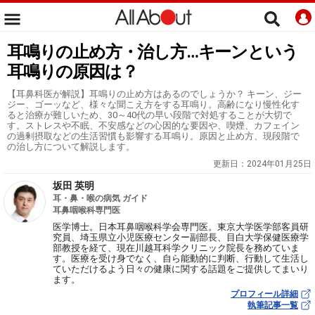
耳鳴りの止め方・治し方…キーンという
耳鳴りの原因は？
【耳鼻科医が解説】耳鳴りの止め方はあるのでしょうか？ キーン、ジー
ジー、ゴーッなど、様々な聞こえ方をする耳鳴り。高齢になり慢性化す
ると治療が難しいため、30～40代の早い段階で対処することが大切で
す。ストレスや不眠、不安感などの心因的な要因や、喫煙、カフェイン
の過剰摂取などの生活習慣も影響する耳鳴り。原因と止め方、現段階で
の治し方について解説します。
更新日：
2024年01月25日
坂田 英明
耳・鼻・喉の病気 ガイド
耳鼻咽喉科専門医
医学博士。日本耳鼻咽喉科学会専門医。東京大学医学部客員研
究員、埼玉県立小児医療センター副部長、目白大学保健医療学
部教授を経て、現在川越耳科学クリニック院長を務めていま
す。医療を受け身でなく、自ら能動的に判断、行動して生活し
ていただけるよう日々の健康に関する話題をご提供してまいり
ます。
プロフィール詳細
執筆記事一覧