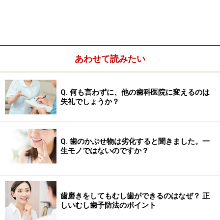
一般的には、歯の内部にある「歯髄」と呼ばれる組織全
あわせて読みたい
体が、機能しなくなった状態をいいます。痛みがほとん
ど起こらないで、歯の内部の歯髄が死んでしまう自然死
Q. 何も言わずに、他の歯科医院に変えるのは
は、主に次のようなことが原因です。
失礼でしょうか？
■以前の治療の影響
比較的多く見られるのが、以前虫歯の治療の際、神経に
Q. 歯のかぶせ物は劣化すると聞きました。一
ごく近いところまで、虫歯が進行していたが、その時は
生モノではないのですか？
歯の神経を取らずに保存して、詰め物などで穴を埋めて
ある場合。
歯磨きをしてもむし歯ができるのはなぜ？ 正
しいむし歯予防法のポイント
治療後に神経近くに潜伏していたごく少量の虫歯菌によ
ってゆっくりと歯の神経を蝕むため、それほど痛みを感