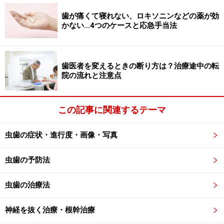
痛みが出る可能性も
歯が痛くて寝れない、ロキソニンなどの薬が効
かない…4つのケースと応急手当法
骨を溶かし、内部に膿を溜め込んでいることもあります
歯医者を変えるときの断り方は？治療途中の転
院の流れと注意点
自覚症状がほとんどないため、自分で気がつくことは少
なく、歯の表面の色が気になって、病院を訪れた際にレ
この記事に関連するテーマ
ントゲン撮影で、初めて発見されることがほとんどで
す。
虫歯の症状・進行度・画像・写真
普通、歯の内部の神経などが入っている空間は、歯髄で
虫歯の予防法
しっかり満たされていますが、歯の神経が死んでいると
空間はそのままで、神経が溶けて液状化したり、逆に乾
虫歯の治療法
いて凝固したり容積が減少します。
神経を抜く治療・根幹治療
その際、歯の内部にできた空間が感染を起こすと急に痛