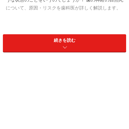
について、原因・リスクを歯科医が詳しく解説します。
歯の神経が自然死する原因……痛みがなく自
覚症状がない場合も
続きを読む
神経を取った歯のように、色が明らかに暗く見えます(正面
右）