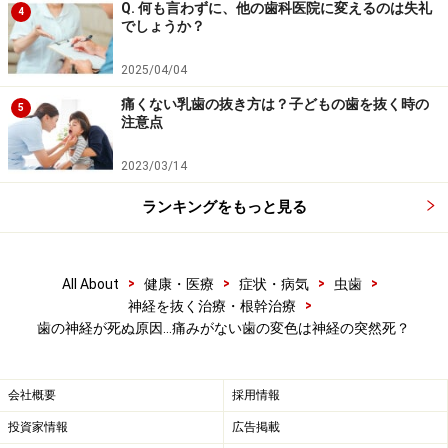
Q. 何も言わずに、他の歯科医院に変えるのは失礼
4
【関連記事】
でしょうか？
歯の神経を抜くとどうなる？痛み・虫歯治療効果・
2025/04/04
歯の変化
痛くない乳歯の抜き方は？子どもの歯を抜く時の
5
歯の神経が死ぬと痛みはなくなる？期間・症状・治
注意点
療法
2023/03/14
歯茎を切る歯茎切開、切除…虫歯・歯周病・抜歯な
ランキングをもっと見る
どの治療法
歯の詰め物の変色……保険内の素材では避けられな
い？
>
>
>
>
All About
健康・医療
症状・病気
虫歯
虫歯治療で麻酔なしにする判断基準・麻酔希望はあ
>
神経を抜く治療・根幹治療
歯の神経が死ぬ原因…痛みがない歯の変色は神経の突然死？
り？
※記事内容は執筆時点のものです。最新の内容をご確認くださ
会社概要
採用情報
い。
※当サイトにおける医師・医療従事者等による情報の提供は、診
投資家情報
広告掲載
断・治療行為ではありません。診断・治療を必要とする方は、適