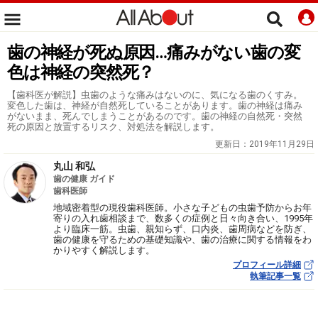
歯の神経が死ぬ原因…痛みがない歯の変
色は神経の突然死？
【歯科医が解説】虫歯のような痛みはないのに、気になる歯のくすみ。
変色した歯は、神経が自然死していることがあります。歯の神経は痛み
がないまま、死んでしまうことがあるのです。歯の神経の自然死・突然
死の原因と放置するリスク、対処法を解説します。
更新日：
2019年11月29日
丸山 和弘
歯の健康 ガイド
歯科医師
地域密着型の現役歯科医師。小さな子どもの虫歯予防からお年
寄りの入れ歯相談まで、数多くの症例と日々向き合い、1995年
より臨床一筋。虫歯、親知らず、口内炎、歯周病などを防ぎ、
歯の健康を守るための基礎知識や、歯の治療に関する情報をわ
かりやすく解説します。
プロフィール詳細
執筆記事一覧