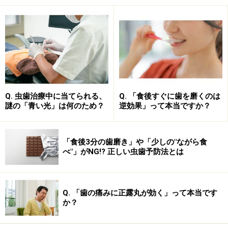
じずに数年後に神経が死んでいることがあります。
■打撲など機械的刺激の影響
口元を強く打ち付けたり、物がぶつかったりして、歯に
強い衝撃が加わったりすると、その時は痛みが落ち着い
たとしても、しばらくしてから神経が死ぬことがありま
Q. 虫歯治療中に当てられる、
Q. 「食後すぐに歯を磨くのは
す。
謎の「青い光」は何のため？
逆効果」って本当ですか？
歯の神経が機能しなくなると、歯自体の痛みは感じなく
なるので、自覚症状がなくなります。しかし、ほかの歯
「食後3分の歯磨き」や「少しの"ながら食
べ"」がNG!? 正しい虫歯予防法とは
に比べて、色が変色したように暗く、表面がくすんだよ
うになるなど、歯の神経を取った時と同じような色の変
化が起こってきます。
Q. 「歯の痛みに正露丸が効く」って本当です
か？
歯の神経の死を放置するリスク……突然強い