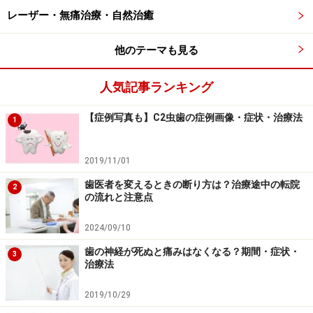
レーザー・無痛治療・自然治癒
みが生じたり、歯の根の先に、袋状の膿みだまりができ
たりします。
他のテーマも見る
実際の臨床では、神経が死んでいるのが確認できた時
人気記事ランキング
は、すでに膿などが内部に溜まっていることが多いの
で、痛みがなかったとしても歯の内部に穴を空けて腐っ
【症例写真も】C2虫歯の症例画像・症状・治療法
1
ている神経の残骸を綺麗に取り除き、内部を無菌化して
埋める必要があります。
2019/11/01
歯医者を変えるときの断り方は？治療途中の転院
2
痛みがないからといって放置をしておくと、ゆっくりと
の流れと注意点
慢性状態で炎症が進行し、根の先に大量の膿を溜め込み
2024/09/10
ます。そしてある日、体調不良や機械的刺激など少しの
きっかけで、それまでの痛みのない慢性状態から、強い
歯の神経が死ぬと痛みはなくなる？期間・症状・
3
治療法
痛みや腫れを伴う急性状態へと変化することがあるので
注意が必要です。
2019/10/29