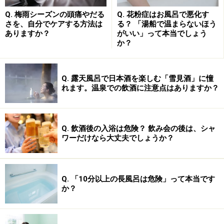
当てはまるものはありませんか？ ストレスにより自律神
Q. 梅雨シーズンの頭痛やだる
Q. 花粉症はお風呂で悪化す
さを、自分でケアする方法は
る？ 「湯船で温まらないほう
経のバランスが乱れると、肩周囲の筋肉が血行不良を起
ありますか？
がいい」って本当でしょう
こし、乳酸などの疲労物質が溜まりやすくなってしまい
か？
ます。また、ずっと同じ姿勢で仕事をすることにより血
行が悪くなってしまい、肩や首のコリ・疲れを起こして
Q. 露天風呂で日本酒を楽しむ「雪見酒」に憧
しまいます。
れます。温泉での飲酒に注意点はありますか？
肩の疲れ、首の疲れ予防の5ポイント
Q. 飲酒後の入浴は危険？ 飲み会の後は、シャ
ワーだけなら大丈夫でしょうか？
同じ姿勢をとり続けていると肩こりの原因に！
Q. 「10分以上の長風呂は危険」って本当です
か？
つねに頑張っている肩と首。コリがひどくなると、仕事
の能率も落ちてしまいます。疲れを溜めないためのポイ
ントをまとめてみました。