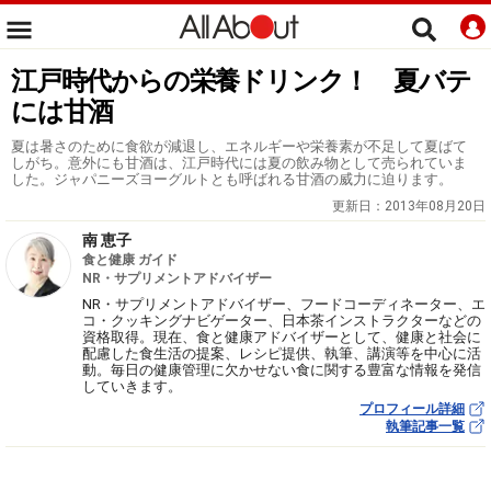
江戸時代からの栄養ドリンク！ 夏バテ
には甘酒
夏は暑さのために食欲が減退し、エネルギーや栄養素が不足して夏ばて
しがち。意外にも甘酒は、江戸時代には夏の飲み物として売られていま
した。ジャパニーズヨーグルトとも呼ばれる甘酒の威力に迫ります。
更新日：
2013年08月20日
南 恵子
食と健康 ガイド
NR・サプリメントアドバイザー
NR・サプリメントアドバイザー、フードコーディネーター、エ
コ・クッキングナビゲーター、日本茶インストラクターなどの
資格取得。現在、食と健康アドバイザーとして、健康と社会に
配慮した食生活の提案、レシピ提供、執筆、講演等を中心に活
動。毎日の健康管理に欠かせない食に関する豊富な情報を発信
していきます。
プロフィール詳細
執筆記事一覧