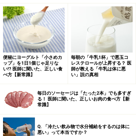
甘酒は江戸時代の夏バテ防止栄養ドリンク
「甘酒」とはいいますが、これは米麹を発酵させたもの
で、でんぷん質を糖化させるため甘い飲み物になり、ア
ルコール分は含まれていません。日本酒と原料が同じ
で、長時間発酵させると日本酒になるので、「甘酒」と
便秘にヨーグルト「小さめカ
毎朝の「牛乳1杯」で悪玉コ
いう名がついたのでしょう。
ップ」を1日1個じゃ足りな
レステロールが上昇する？ 医
い!? 医師に聞いた、正しい食
師が教える「牛乳は体に悪
べ方【新常識】
い」説の真相
毎日のソーセージは「たった2本」でも多すぎ
る！ 医師に聞いた、正しいお肉の食べ方【新
常識】
Q. 「冷たい飲み物で水分補給をするのは体に
悪い」って本当ですか？