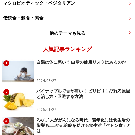
マクロビオティック・ベジタリアン
て飲んでいたのだそうです。氷を浮かべて冷たーくいた
だく、あるいは暑い時こそ温めていただくのもよいです
伝統食・粗食・素食
ね。
他のテーマも見る
人気記事ランキング
甘酒を楽しむ簡単レシピ
白湯は体に悪い？ 白湯の健康リスクはあるのか
おいしい甘酒の作り方は、料理のABCのサイトで、
炊飯
1
ジャーでの作り方
をご紹介しています。ぜひご参考に。
2024/08/27
甘酒にショウガを加えて飲むのは一般的ですが、他のア
パイナップルで舌が痛い！ ピリピリしびれる原因
2
レンジでひと味違う楽しみ方もご紹介しておきましょ
と治し方・回避する方法
う。
2026/01/27
2人に1人ががんになる時代、若年化には食生活の
■ミルク割り
3
影響も……がん治療を助ける食生活「ケトン食」と
平安の昔には、甘酒の牛乳割りが流行ったとか。これが
は