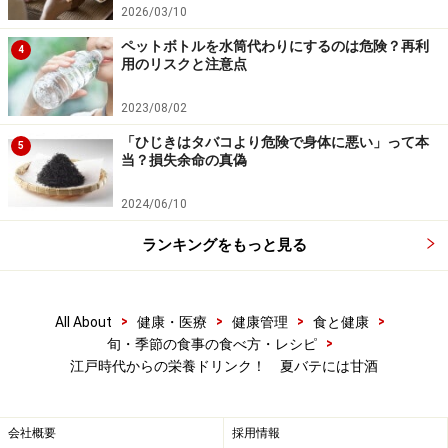
醍醐。つまり「最上の美味なるもの」の意味で、「醍醐
2026/03/10
味」という言葉もここに由来しています。まろやかでこ
ペットボトルを水筒代わりにするのは危険？再利
4
用のリスクと注意点
くのある味わいです。甘酒に含まれる酵素が、牛乳の乳
糖を分解し、吸収がよくなります。牛乳を飲むとおなか
2023/08/02
がゴロゴロするという人も安心です。
「ひじきはタバコより危険で身体に悪い」って本
5
当？損失余命の真偽
■レモン割り
2024/06/10
カップ1杯の甘酒に、レモンゃユズなどのかんきつ系果
汁を大さじ１ほどプラス。甘酒の風味が苦手という人に
ランキングをもっと見る
も飲みやすくなります。さっぱりとして香りよく、暑い
日にはリフレッシュできそう。
>
>
>
>
All About
健康・医療
健康管理
食と健康
>
旬・季節の食事の食べ方・レシピ
※記事内容は執筆時点のものです。最新の内容をご確認くださ
江戸時代からの栄養ドリンク！ 夏バテには甘酒
い。
※当サイトにおける医師・医療従事者等による情報の提供は、診
断・治療行為ではありません。診断・治療を必要とする方は、適
会社概要
採用情報
切な医療機関での受診をおすすめいたします。記事内容は執筆者