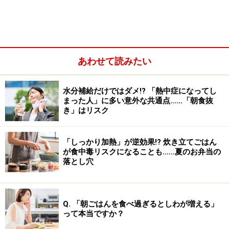
あわせて読みたい
水分補給だけではダメ!? 「熱中症になってし
まった人」に多い意外な共通点……「朝食抜
き」はリスク
「しっかり加熱」が逆効果!? 炊き立てごはん
が食中毒リスクになることも……夏のお弁当の
落とし穴
さらに、ペプチド(たんぱく質を酵素で分解してできる物
質)の一種である「アンギオテンシン変換酵素阻害物質」
という物質は、
天然の降圧剤と云われ本態性高血圧症の
Q. 「朝ごはんを食べ過ぎるとしわが増える」
人に効果があります
。
って本当ですか？