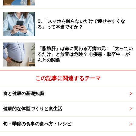
Q. 「スマホを触らないだけで痩せやすくな
る」って本当ですか？
「脂肪肝」は命に関わる万病の元！「太ってい
るだけ」と放置は危険？ 心疾患・脳卒中・が
んとの関係
この記事に関連するテーマ
私も甘酒は、寒い冬に飲んで暖まるための飲み物だと思
食と健康の基礎知識
っていました。ところが、甘酒は江戸時代には、夏の飲
健康的な体型づくりと食生活
み物として売られていたました。俳句の季語を調べる
と、甘酒は今でも夏の季語となっています。
旬・季節の食事の食べ方・レシピ
江戸時代には、甘酒を夏バテ防止の栄養ドリンク剤とし