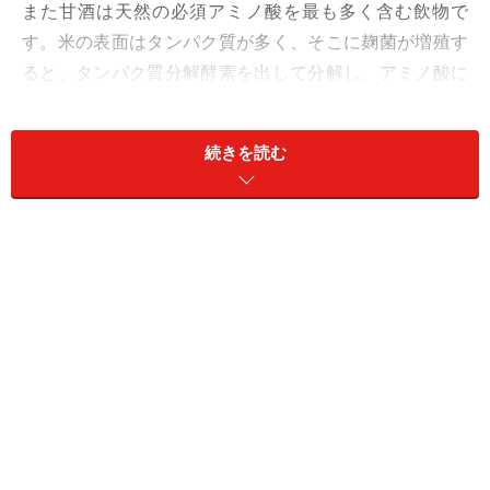
また甘酒は天然の必須アミノ酸を最も多く含む飲物で
す。米の表面はタンパク質が多く、そこに麹菌が増殖す
ると、タンパク質分解酵素を出して分解し、アミノ酸に
変えてしまいます。病院でよく行われる点滴は、ブドウ
糖溶液とビタミン溶液とアミノ酸溶液を血管から補給す
続きを読む
るものですから、これと同様の効果が得られるというこ
とです。
甘酒は腸内環境を改善するジャパニーズヨ
ーグルト！
麹に由来する食物繊維とオリゴ糖が
腸内環境
を整えるの
で、便秘や肌荒れなどを予防・改善、体内の有害物質の
排出に役立ちます。この働きにより、甘酒は
「ジャパニ
ーズ・ヨーグルト」
と呼ばれているほどです。