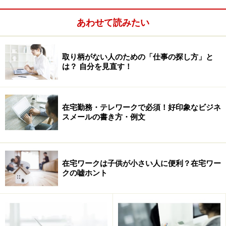
につくよう日ごろから心がけましょう。
あわせて読みたい
※記事内容は執筆時点のものです。最新の内容をご確認くださ
い。
取り柄がない人のための「仕事の探し方」と
は？ 自分を見直す！
次のページへ
1
/
2
在宅勤務・テレワークで必須！好印象なビジネ
スメールの書き方・例文
在宅ワークは子供が小さい人に便利？在宅ワー
クの嘘ホント