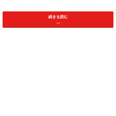
です」
続きを読む
Yさんは仕事をしている友人に尋ねて、打ち合わせの前
日に一着のジャケットを購入。また名刺入れも購入しま
した。
「カバンはA4が入るサイズと友人にアドバイスされたの
ですが、そこまではお金がなかったので、夫のビジネス
バックを借りました。当日は会社の打ち合わせルームを
使いましたので、他のお客様もいました。スーツで行っ
て本当に良かったです」
現役を少しでも離れてしまうと、どうしても感覚が鈍っ
てしまうことがあります。在宅での仕事といえども、一
人前の社会人。インターネット上にも参考になるマナー
サイトはたくさんあります。最前線のマナースキルが身