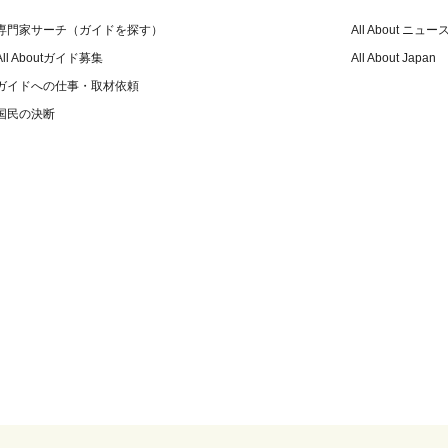
専門家サーチ（ガイドを探す）
All About ニュー
All Aboutガイド募集
All About Japan
ガイドへの仕事・取材依頼
国民の決断