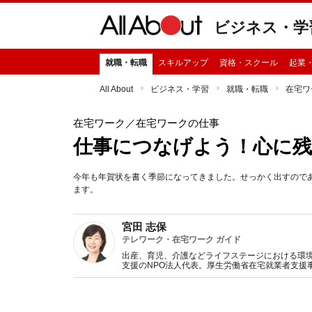
ビジネス・学
就職・転職
スキルアップ
資格・スクール
起業
All About
ビジネス・学習
就職・転職
在宅ワ
在宅ワーク
／在宅ワークの仕事
仕事につなげよう！心に残
今年も年賀状を書く季節になってきました。せっかく出すので
ます。
宮田 志保
テレワーク・在宅ワーク ガイド
出産、育児、介護などライフステージにおける環
支援のNPO法人代表。厚生労働省在宅就業者支援