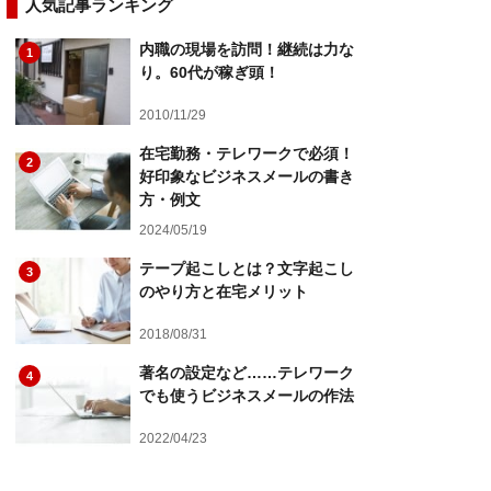
人気記事ランキング
内職の現場を訪問！継続は力な
1
り。60代が稼ぎ頭！
2010/11/29
在宅勤務・テレワークで必須！
2
好印象なビジネスメールの書き
方・例文
2024/05/19
テープ起こしとは？文字起こし
3
のやり方と在宅メリット
2018/08/31
著名の設定など……テレワーク
4
でも使うビジネスメールの作法
2022/04/23