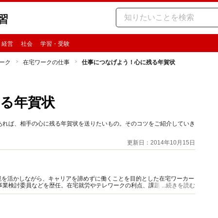
習
・経営
社会
学習・受験
ーク
在宅ワークの仕事
仕事につなげよう！心に残る年賀状
る年賀状
あれば、相手の心に残る年賀状を送りたいもの。そのコツをご紹介していき
更新日：2014年10月15日
境を活かしながら、キャリアを諦めずに働くことを目的とした在宅ワーカー
事業検討委員などを歴任。在宅就労やテレワークの利点、課題などを探る。
...続きを読む