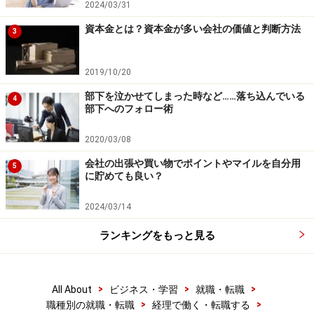
2024/03/31
資本金とは？資本金が多い会社の価値と判断方法
3
2019/10/20
部下を泣かせてしまった時など……落ち込んでいる
4
部下へのフォロー術
2020/03/08
会社の出張や買い物でポイントやマイルを自分用
5
に貯めても良い？
2024/03/14
ランキングをもっと見る
>
>
>
All About
ビジネス・学習
就職・転職
>
>
職種別の就職・転職
経理で働く・転職する