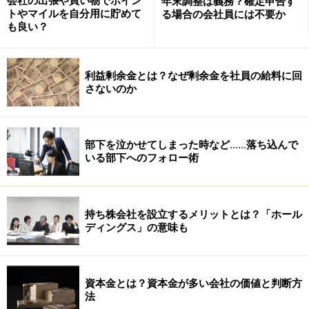
会社の出張や買い物でポイン
年末調整は義務？確定申告す
トやマイルを自分用に貯めて
る場合の会社員には不要か
も良い？
それによると、『使用者がその労働者に直接住宅を提供
利益剰余金とは？なぜ剰余金を社員の給料に回
することは、（中略）やむを得ない事情のある場合を除
さないのか
き、一般的に望ましくないことを認識すべきである。』
とされています。
部下を泣かせてしまった時など……落ち込んで
何と！国際的には『社宅』って、あまり歓迎されていな
いる部下へのフォロー術
いようなのです。
なぜ、歓迎されていないのでしょう。その理由を探りま
持ち株会社を設立するメリットとは？「ホール
ディングス」の意味も
す。
資本金とは？資本金が多い会社の価値と判断方
※ 社宅が認められる『やむを得ない事情』とは？
法