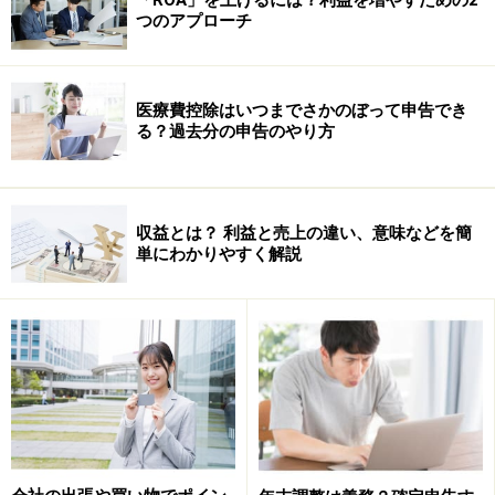
つのアプローチ
つです。
この「国際労働機関」の勧告の中に「労働者住宅に関す
医療費控除はいつまでさかのぼって申告でき
る勧告（第115号）」というものがあり、この勧告の中
る？過去分の申告のやり方
の「使用者が提供する住宅」というところに、ILOとして
の「社宅」についての考え方が述べられています。
収益とは？ 利益と売上の違い、意味などを簡
単にわかりやすく解説