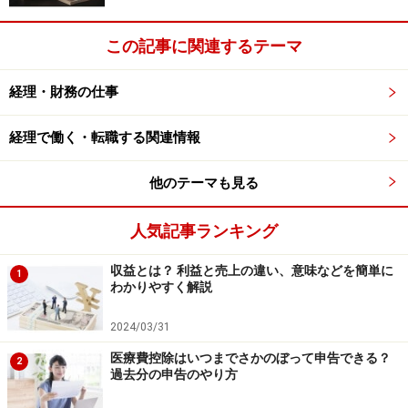
同じ勧告の中に、
この記事に関連するテーマ
『事業所が通常の人口集中地から遠距離にある場合』
『業務の性質上労働者をただちに就業させなければなら
経理・財務の仕事
ない場合』
といった例示がなされています。
経理で働く・転職する関連情報
※記事内容は執筆時点のものです。最新の内容をご確認くださ
他のテーマも見る
い。
人気記事ランキング
次のページへ
1
/
2
収益とは？ 利益と売上の違い、意味などを簡単に
1
わかりやすく解説
2024/03/31
医療費控除はいつまでさかのぼって申告できる？
2
過去分の申告のやり方