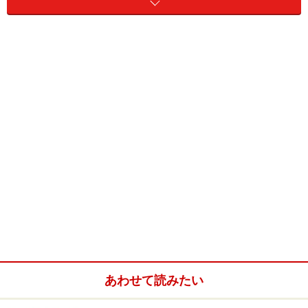
実際に家を購入なさると、いろいろな苦労があるはず。
「住宅ローン控除」はその締めです。あと少しですので、
がんばって！
住宅借入金等特別控除額の計算明細書
家屋の売買契約書または請負契約書（コピー）
家屋の登記簿謄本（全部事項証明書）
家屋の敷地となる土地も取得した場合は、その売買
契約書（コピー）と登記簿謄本（全部事項証明書）
住民票
住宅取得資金に係る借入金の年末残高等証明書
いわゆる「住宅ローン控除」のことですね。添付資料は
たくさんありますが、すべてが必要ですから気をつける
ようにしましょう。
あわせて読みたい
家屋や土地の売買契約書の注意点ですが、これは
「印紙