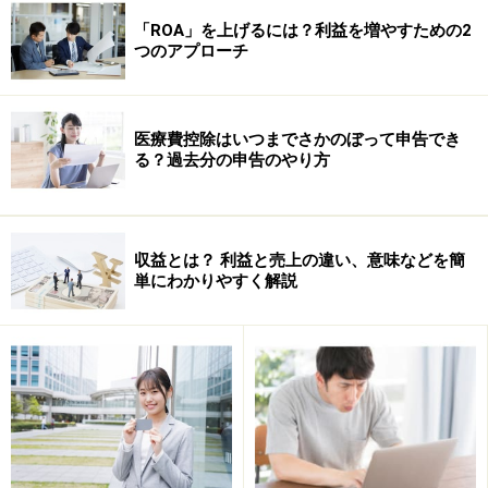
が貼ってあるかどうかを確認する」
ということです。貼
「ROA」を上げるには？利益を増やすための2
っていなければ、正しい金額の印紙を貼りましょう。契
つのアプローチ
約書に印紙を貼っていない場合、「過怠税」という罰金
がかかることがあります。くれぐれも、提出前に確認を
してください。
医療費控除はいつまでさかのぼって申告でき
また、登記簿謄本はあなたが家屋等を購入した後の登記
る？過去分の申告のやり方
簿謄本が必要です。まれに、購入前の謄本を添付なさる
方がいらっしゃいますが、これでは駄目です。
また、住民票は新居移転後のものです。これも、移転前
収益とは？ 利益と売上の違い、意味などを簡
の住民票を添付しようとなさる方がたまーにいらっしゃ
単にわかりやすく解説
いますので、ご注意を！
■政党等寄付金特別控除
特定寄付金の受領証
選挙管理委員会の印のある「寄付金（税額）控除の
ための書類」