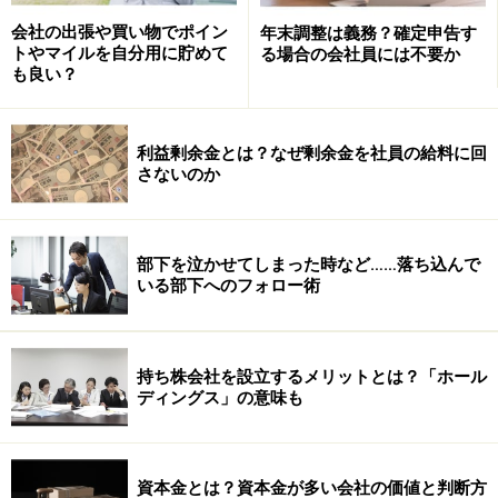
会社の出張や買い物でポイン
年末調整は義務？確定申告す
寄付金控除でもご紹介しましたが、この税額控除を受け
トやマイルを自分用に貯めて
る場合の会社員には不要か
たほうが有利となる場合と、寄付金控除を受けたほうが
も良い？
有利となる場合、いずれも可能性がありますので、どち
らを受けたほうが有利なのか、試算してから選択するよ
利益剰余金とは？なぜ剰余金を社員の給料に回
うにしましょう。
さないのか
残念ながら、一つの政治献金で政党等寄付金特別控除と
寄付金控除を同時に受けることはできません。
部下を泣かせてしまった時など……落ち込んで
いる部下へのフォロー術
次は、「譲渡所得」の添付書類です。
※記事内容は執筆時点のものです。最新の内容をご確認くださ
い。
持ち株会社を設立するメリットとは？「ホール
ディングス」の意味も
次のページへ
1
/
3
資本金とは？資本金が多い会社の価値と判断方