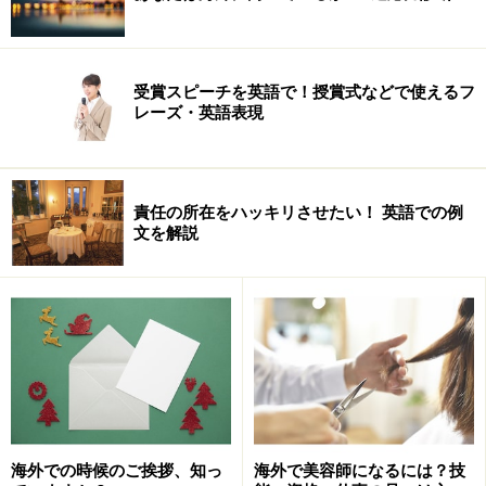
ます。
受賞スピーチを英語で！授賞式などで使えるフ
レーズ・英語表現
国内で海外に携わる仕事
責任の所在をハッキリさせたい！ 英語での例
国内にいながら、海外に携われる！というお仕事は以
文を解説
下。必ずしも高い語学力を求められるわけではない、と
いう点が魅力かもしれません。
海外での時候のご挨拶、知っ
海外で美容師になるには？技