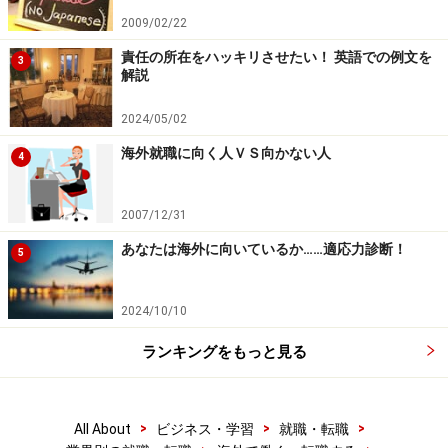
2009/02/22
責任の所在をハッキリさせたい！ 英語での例文を
3
解説
2024/05/02
海外就職に向く人ＶＳ向かない人
4
2007/12/31
あなたは海外に向いているか……適応力診断！
5
2024/10/10
ランキングをもっと見る
>
>
>
All About
ビジネス・学習
就職・転職