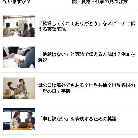
ていますか？
能・資格・仕事の見つけ方
「歓迎してくれてありがとう」をスピーチで伝
える英語表現
●カウンターセールス
「他意はない」と英語で伝える方法は？例文を
解説
いわゆるカウンターのスタッフです。窓口で旅行の予約
を手配したり、パッケージツアーを販売したりするのが
仕事です。必要なスキルとしては、旅行に関する知識
母の日は海外でもある？世界共通？世界各国の
や、お客様のニーズをくみ取るコミュニケーション能力
「母の日」事情
が求められます。
●チケッティング
「申し訳ない」を表現するための英語
旅行業に不可欠な航空券やホテルの宿泊券、コンサート
のチケットなどを予約したり発券したりする仕事です。