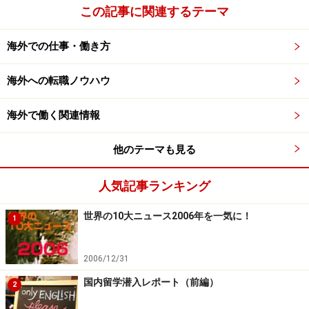
必要なスキルとしては、コンピュータを使いこなす知識
この記事に関連するテーマ
と経験、そして航空運賃に関しては専門知識が必要で
す。
海外での仕事・働き方
海外への転職ノウハウ
●法人営業
企業や学校などを対象に、団体旅行の販売をしたり、顧
海外で働く関連情報
客のニーズにあった旅行の企画、提案を行います。国際
会議やイベントなどをサポートすることもあり、柔軟な
他のテーマも見る
コンサルティング能力や実行力が求められるでしょう。
人気記事ランキング
次のページからは、
ビジネスで海外に行ける仕事
につい
て触れていきます。
世界の10大ニュース2006年を一気に！
1
※記事内容は執筆時点のものです。最新の内容をご確認くださ
い。
2006/12/31
国内留学潜入レポート（前編）
2
次のページへ
1
/
2