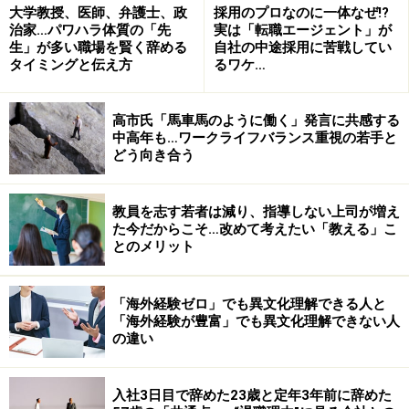
大学教授、医師、弁護士、政
採用のプロなのに一体なぜ!?
周囲の評価は実績のひとつに数えられます。たまに、取
治家…パワハラ体質の「先
実は「転職エージェント」が
生」が多い職場を賢く辞める
自社の中途採用に苦戦してい
引業者に対する扱いの悪い人がいますが、そのような対
タイミングと伝え方
るワケ…
応をしているとまわりまわって、自分への評価が低くな
ってしまう場合があります。
高市氏「馬車馬のように働く」発言に共感する
中高年も…ワークライフバランス重視の若手と
これは実際の話ですが、私は1社目の会社で、新入社員
どう向き合う
のころに担当した営業先で、「君の評価もあがるように
したい。ともに成功しよう。」といってくれた人がいま
教員を志す若者は減り、指導しない上司が増え
した。私は、この人のためにもがんばろうと思い、一生
た今だからこそ…改めて考えたい「教える」こ
とのメリット
懸命に成果を出しました。その後、その人が転職をする
際に、エージェントとして担当させてもらう機会があっ
「海外経験ゼロ」でも異文化理解できる人と
たのですが、仕事ぶりやその人の強み、人を動かすポイ
「海外経験が豊富」でも異文化理解できない人
ントを知っているということを、実体験として知ってい
の違い
たので、非常に話がしやすかったことがあります。
入社3日目で辞めた23歳と定年3年前に辞めた
３つのポイントは理解できても、いきなりそんな人物に