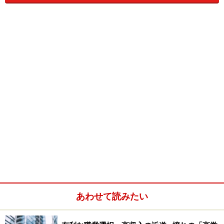
から注目されるような、仕事をするように常に心がける
こと。取引先、外出先、などがきっかけで、人生が変わ
る、声がけをされる、ということがあります。
■２、評判のいい人になる
ヘッドハンターがハンティングの際に、最重要視するの
は、対象になっている人がどういう風に、他の人からど
んな風に評判されているかということ。なぜなら、下手
な人を紹介してしまうと、ミスマッチで企業からの評価
が下がってしまうからです。
突然電話ヘッドハンターから依頼がくるケースもありま
すが、一般には、ヘッドハンターは人づてでアプローチ
してくることが多いので、周りの人に、「この分野で優
あわせて読みたい
秀な人はあの人！」と思ってもらっているかどうか、と
いう周囲からの評価はとても重要なのです。