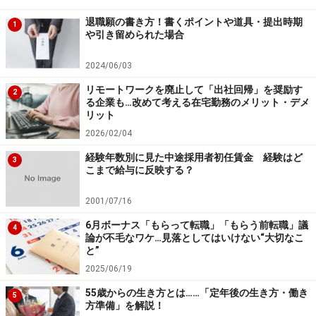
退職願の書き方！書くポイントや道具・提出時期
1
や引き留められた場合
2024/06/03
リモートワークを廃止して「出社回帰」を奨励す
2
る企業も…改めて考える在宅勤務のメリット・デメ
リット
2026/02/04
経験年数別に見た中途採用者初任賃金 経験はど
3
こまで給与に反映する？
2001/07/16
6月ボーナス「もらって転職」「もらう前転職」議
4
論が不毛なワケ…見落としてはいけない“大切なこ
と”
2025/06/19
55歳からの生き方とは……「定年後の生き方・働き
5
方準備」を解説！