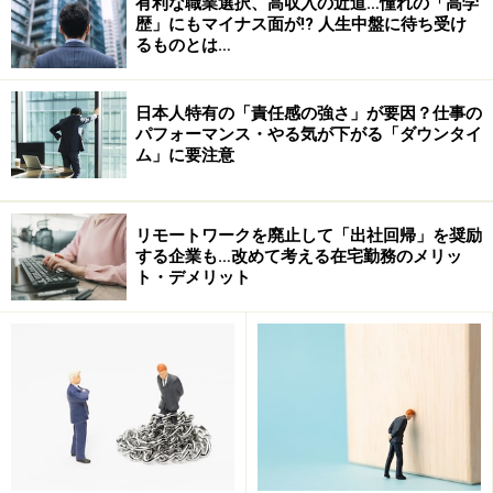
有利な職業選択、高収入の近道…憧れの「高学
歴」にもマイナス面が!? 人生中盤に待ち受け
るものとは…
知人、友人、同僚だけではなく、取引先の方から、自分
はどう思われているか、きちんと意識するようにすると
日本人特有の「責任感の強さ」が要因？仕事の
よいでしょう。
パフォーマンス・やる気が下がる「ダウンタイ
ム」に要注意
■３、実績のある人になる
１、２を満たしている人は、得てして、実績がある場合
リモートワークを廃止して「出社回帰」を奨励
が多いですが、実績があれば、その人の噂も広まりやす
する企業も…改めて考える在宅勤務のメリッ
くなるので、スカウトからの声もかかりやすくなるもの
ト・デメリット
です。
しかし、実績というのは、例えば売上件数や売上額のよ
うに、すぐに数字で評価できるものもある一方、数字で
はなかなか評価ができないようなタイプのものもありま
す。