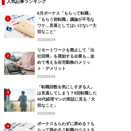
人気記事ランキング
6月ボーナス「もらって転職」
1
「もらう前転職」議論が不毛な
ワケ…見落としてはいけない“大
切なこと”
2025/06/19
リモートワークを廃止して「出
2
社回帰」を奨励する企業も…改
めて考える在宅勤務のメリッ
ト・デメリット
2026/02/04
「転職回数を気にしすぎる人」
3
は見逃してしまう？9回転職した
40代経理マンの実話に見る「大
切なこと」
2025/09/02
ボーナスもらわずに辞める？も
4
らって辞める？転職のベストタ