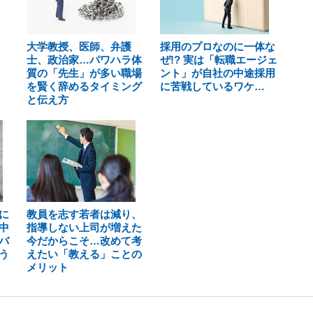
大学教授、医師、弁護
採用のプロなのに一体な
士、政治家…パワハラ体
ぜ!? 実は「転職エージェ
質の「先生」が多い職場
ント」が自社の中途採用
を賢く辞めるタイミング
に苦戦しているワケ…
と伝え方
に
教員を志す若者は減り、
中
指導しない上司が増えた
バ
今だからこそ…改めて考
う
えたい「教える」ことの
メリット