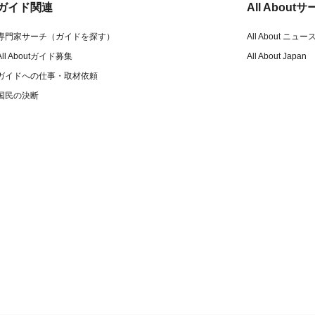
ガイド関連
All Abou
専門家サーチ（ガイドを探す）
All About ニュー
All Aboutガイド募集
All About Japan
ガイドへの仕事・取材依頼
国民の決断