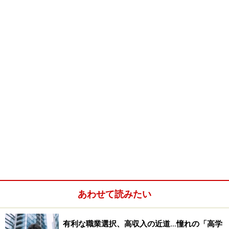
●中堅から幹部クラスの方の場合
どうしても欲しいという方にしか内定を出しませんの
で、いつまででも待ちます。同時に、より良い人材を探
しているためもっと良い人材の方が見つかればそこまで
ということになります。優秀な方は判断も早いですし、
保留の理由も筋の通った説明をしていただけることが多
いです。正直に「今、○○社と○○社を受けていて、その進
捗は○○の段階まできている」など具体的に話をしていた
だければ多少時間がかかっても待ちます。
ケース2：サービス系（大手）/人事マネジャー
●メンバークラスの方の場合
当社は基準が決まっていまして、内定を出してから1週
あわせて読みたい
間と決めています。それ以上待っても来ることがないた
めです。1週間でも長いと思っているぐらいです。その
有利な職業選択、高収入の近道…憧れの「高学
ぐらいの志望度が高い方だけを採用したいです。