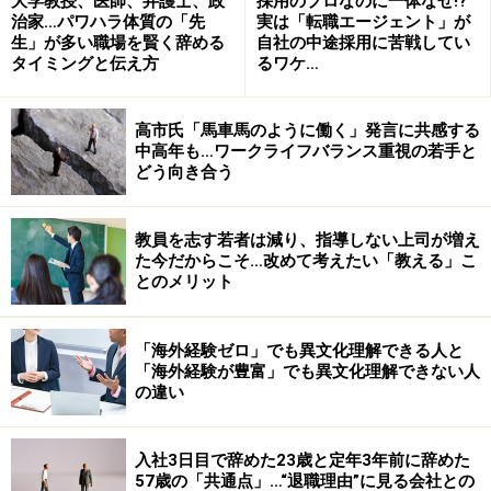
大学教授、医師、弁護士、政
採用のプロなのに一体なぜ!?
治家…パワハラ体質の「先
実は「転職エージェント」が
生」が多い職場を賢く辞める
自社の中途採用に苦戦してい
次のページへ
1
/
2
タイミングと伝え方
るワケ…
高市氏「馬車馬のように働く」発言に共感する
中高年も…ワークライフバランス重視の若手と
どう向き合う
教員を志す若者は減り、指導しない上司が増え
た今だからこそ…改めて考えたい「教える」こ
とのメリット
「海外経験ゼロ」でも異文化理解できる人と
「海外経験が豊富」でも異文化理解できない人
の違い
入社3日目で辞めた23歳と定年3年前に辞めた
57歳の「共通点」…“退職理由”に見る会社との