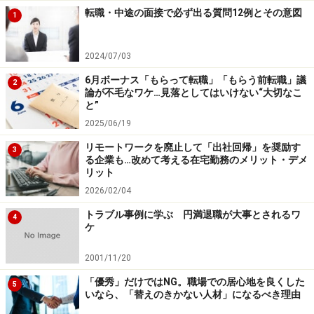
転職・中途の面接で必ず出る質問12例とその意図
1
2024/07/03
6月ボーナス「もらって転職」「もらう前転職」議
2
論が不毛なワケ…見落としてはいけない“大切なこ
と”
2025/06/19
リモートワークを廃止して「出社回帰」を奨励す
3
る企業も…改めて考える在宅勤務のメリット・デメ
リット
2026/02/04
トラブル事例に学ぶ 円満退職が大事とされるワ
4
ケ
2001/11/20
「優秀」だけではNG。職場での居心地を良くした
5
いなら、「替えのきかない人材」になるべき理由