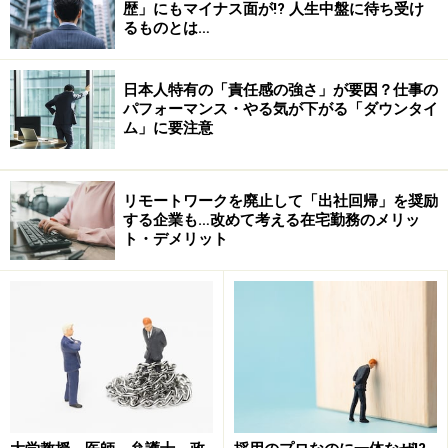
歴」にもマイナス面が!? 人生中盤に待ち受け
るものとは…
●中堅から幹部クラスの方の場合
このクラスの方は当社では採用に困っておりまして、な
日本人特有の「責任感の強さ」が要因？仕事の
かなか応募いただけないです。当社で活躍できるイメー
パフォーマンス・やる気が下がる「ダウンタイ
ム」に要注意
ジの方が来ることは、確率として１％ぐらいしかありま
せん。従いまして、こちらのほうがむしろ魅力を説得す
るために時間を使っています。内定を出してから何日間
リモートワークを廃止して「出社回帰」を奨励
待つという基準は設けておらず、常識の範囲内で判断し
する企業も…改めて考える在宅勤務のメリッ
ト・デメリット
てもらっています。しかし、これまでの例を振り返る
と、内定を出しから意思決定まで最長でも2ヶ月でし
た。
次のページでは、経営者の声も！
※記事内容は執筆時点のものです。最新の内容をご確認くださ
い。