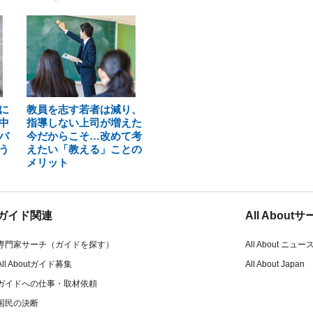
に
教員を志す若者は減り、
中
指導しない上司が増えた
バ
今だからこそ…改めて考
う
えたい「教える」ことの
メリット
ガイド関連
All Abou
専門家サーチ（ガイドを探す）
All About ニュー
All Aboutガイド募集
All About Japan
ガイドへの仕事・取材依頼
国民の決断