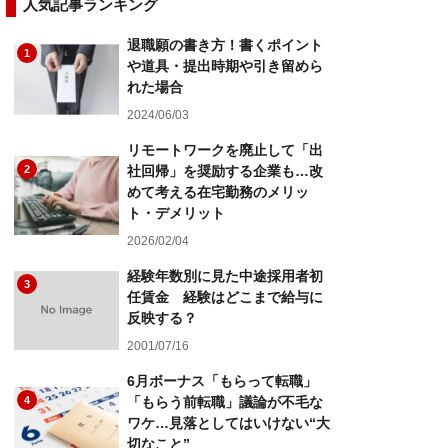
人気記事ランキング
退職願の書き方！書くポイント
1
や道具・提出時期や引き留めら
れた場合
2024/06/03
リモートワークを廃止して「出
2
社回帰」を奨励する企業も…改
めて考える在宅勤務のメリッ
ト・デメリット
2026/02/04
経験年数別に見た中途採用者初
3
任賃金 経験はどこまで給与に
反映する？
2001/07/16
6月ボーナス「もらって転職」
4
「もらう前転職」議論が不毛な
ワケ…見落としてはいけない“大
切なこと”