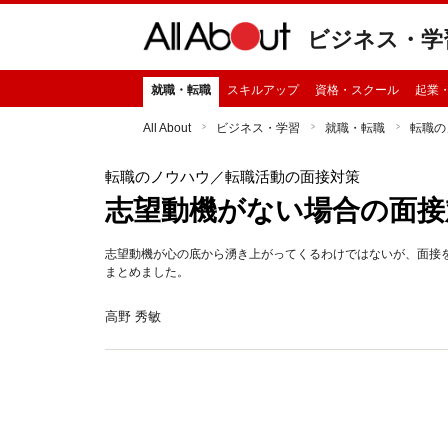
ビジネス・学
就職・転職
スキルアップ
資格・スクール
起業
All About
ビジネス・学習
就職・転職
転職の
転職のノウハウ
／転職活動の面接対策
志望動機がない場合の面接
志望動機が心の底から湧き上がってくるわけではないが、面接
まとめました。
高野 秀敏