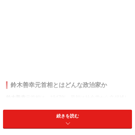
鈴木善幸元首相とはどんな政治家か
鈴木善幸
元首相は、1947年、最初は社会党から立候補し
衆議院議員となりました。その後、現在の自民党の流れ
を組む民主自由党に入党、以来自民党議員として頭角を
続きを読む
表していきます。