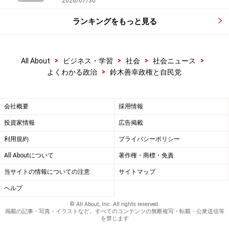
2026/07/30
また、衆参ダブル選挙となったことで集票能力にまさる
ランキングをもっと見る
自民党が野党を突き放したともいわれます。いずれにせ
よ、自民党は衆議院280議席と、かつてない多数を確保
します。
>
>
>
>
All About
ビジネス・学習
社会
社会ニュース
>
よくわかる政治
鈴木善幸政権と自民党
ここでいきなり、三角大福中の抗争はいったんストップ
します。こんなに自民党勝ったんだから、抗争はちょっ
会社概要
採用情報
とやめよう。大与党として、やるべき政策を進めよう、
と。
投資家情報
広告掲載
利用規約
プライバシーポリシー
ここで浮上したのが、大平派の大番頭、鈴木元首相なの
All Aboutについて
著作権・商標・免責
でした。
当サイトの情報についての注意
サイトマップ
ヘルプ
© All About, Inc. All rights reserved.
掲載の記事・写真・イラストなど、すべてのコンテンツの無断複写・転載・公衆送信等
を禁じます