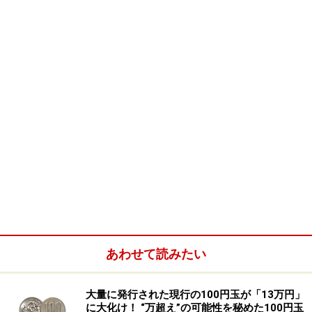
派閥は、「所得倍増計画」をうちだし高度成長の先べん
をつけた池田勇人元首相の派閥「宏池会」でした。宏池
会はその後大平派、鈴木派、宮沢派と受け継がれ、現在
は堀内派と旧加藤派がこれを名乗っています。
はやくも1960年には池田内閣で郵政大臣として初入閣、
その後官房長官などを歴任します。官僚出身が多かった
当時の自民党、とりわけ宏池会にとっては純粋な党人＝
官僚出身政治家に対してその他の政治家をこう呼ぶ、で
あった鈴木元首相は、特に選挙対策的に貴重な存在であ
ったようです。
あわせて読みたい
大量に発行された現行の100円玉が「13万円」
に大化け！ “万超え”の可能性を秘めた100円玉