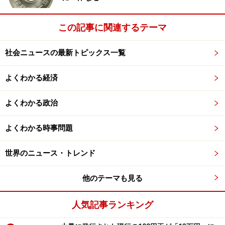
抗争は、ようやく政権をとった福田元首相を、田中派の
この記事に関連するテーマ
全面バックアップでわずか二年で引きずり降ろした大平
元首相が政権をとったことで、ピークを迎えます。
社会ニュースの最新トピックス一覧
反主流派は1979年、大平再選阻止をはかって「自民党を
よくわかる経済
よくする会」を結成、自民党の会場を占拠し福田元首相
を首相候補に決定（このとき、つまれたバリケードをど
よくわかる政治
んじゃらぶちこわしていったのがあのハマコーさんでし
た）。
よくわかる時事問題
世界のニュース・トレンド
そして国会の首相指名選挙で堂々と反主流派は「福田」
と書いて投票。結果は反主流派の負けでしたが、怨念は
他のテーマも見る
さらにつのりました。これがいわゆる「40日抗争」で
す。
人気記事ランキング