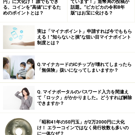
発端は、戦後最長政権（約７年半）をほこった佐藤栄作
円」に大化け！ 誰でもでき
ています！」造幣局の投稿が
る、コインを“高値”にするた
話題。“ピカピカの令和8年
内閣のあと、ポスト佐藤をめぐってはじまった田中角栄
めのポイントとは？
版”はお宝に化ける？
元首相と福田赳夫元首相の「怨念の対決」でした。ポス
ト佐藤として佐藤元首相の意中にあった福田元首相を、
実は「マイナポイント」申請すれば今でももら
田中元首相が裏から議員たちに手をまわし、いつのまに
える！“知らないと損”な狙い目マイナポイント
制度とは？
か佐藤派をのっとり、佐藤政権をついだのです。
これに対する福田元首相の怨念から始まった抗争。加え
Q.マイナカードのICチップが壊れてしまったら
て、金権疑獄で政権を去った田中元首相を、ロッキード
「無保険」扱いになってしまいますか？
事件で逮捕まで追い込み田中元首相の怒りをかった三木
元首相。
Q. マイナポータルのパスワード入力を間違え
て「ロック」がかかりました。どうすれば解除
これに、福田派に近い中曽根派、田中派に近い大平派が
できますか？
加わり、自民党は主流派（田中・大平派）、反主流派
（福田・三木・中曽根派）の大抗争に発展していくので
「昭和41年の50円玉」が2万2000円に大化
すね。
け！ エラーコインではなく発行枚数も多いの
に一体なぜ？