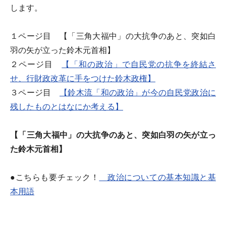
します。
１ページ目 【「三角大福中」の大抗争のあと、突如白
羽の矢が立った鈴木元首相】
２ページ目
【「和の政治」で自民党の抗争を終結さ
せ、行財政改革に手をつけた鈴木政権】
３ページ目
【鈴木流「和の政治」が今の自民党政治に
残したものとはなにか考える】
【「三角大福中」の大抗争のあと、突如白羽の矢が立っ
た鈴木元首相】
●こちらも要チェック！
政治についての基本知識と基
本用語