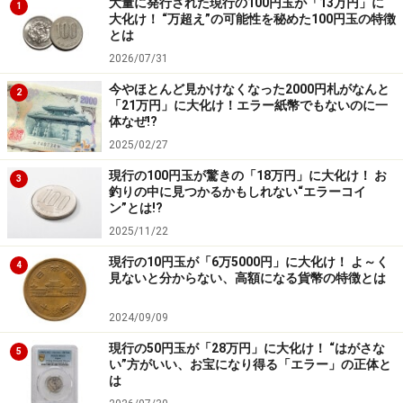
そして1980年、社会党がいつものように参院選決起のた
大量に発行された現行の100円玉が「13万円」に
1
大化け！ “万超え”の可能性を秘めた100円玉の特徴
めにダメモトで提案した大平内閣不信任案の採決を、反
とは
主流派が欠席。そのため大平内閣は不信任され、参議院
2026/07/31
選挙と同時に衆議院解散・総選挙となったのでした。ま
今やほとんど見かけなくなった2000円札がなんと
2
さに自民党分裂です。
「21万円」に大化け！エラー紙幣でもないのに一
体なぜ!?
2025/02/27
現行の100円玉が驚きの「18万円」に大化け！ お
しかし、自民党は選挙で大勝
3
釣りの中に見つかるかもしれない“エラーコイ
ン”とは!?
この直後、大平元首相は倒れ急死します。主流派は大平
2025/11/22
元首相の「弔い合戦」として選挙戦を戦います。一方、
現行の10円玉が「6万5000円」に大化け！ よ～く
思いがけない衆参ダブル選挙で混乱する野党陣営。
4
見ないと分からない、高額になる貨幣の特徴とは
結果、分裂状態にあったはずの自民党が圧勝します。急
2024/09/09
逝した大平元首相への同情票が集まったともいわれます
現行の50円玉が「28万円」に大化け！ “はがさな
5
い”方がいい、お宝になり得る「エラー」の正体と
す。
は