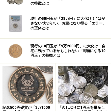
の特徴とは
現行の50円玉が「28万円」に大化け！ “はが
さない”方がいい、お宝になり得る「エラー」
の正体とは
現行の10円玉が「9万2000円」に大化け！自
宅に残っているかもしれない「高額になる10
その後、大平元首相の懐刀をつとめ、大平派の大番頭と
円玉」の特徴とは
いわれるようになりました。
「三角大福中」のはげしい党内抗争
そんななか、自民党で巻き起こったのがいわゆる1970年
代の「
三角大福中
」のはげしい抗争です。
記念500円硬貨が「3万1000
「久しぶりに1円玉を量産し