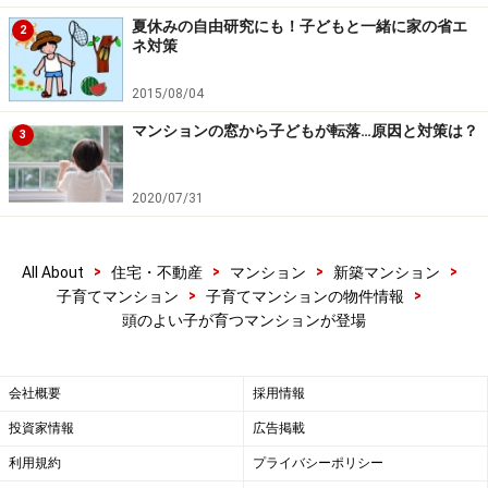
夏休みの自由研究にも！子どもと一緒に家の省エ
らにポイントになるのが子どもと大人が本棚を共有する
2
ネ対策
点です。親がこれまで呼んできた本を子どもが「探求」
することで、教育効果が大いに得られるということで
2015/08/04
す。
マンションの窓から子どもが転落…原因と対策は？
3
このファミリーライブラリーは9畳の広さがあり、標準
2020/07/31
プランでは4.5畳の洋室2つに仕切られています。子ども2
人の家庭では子どもが小さいうちはひとつの大きな部屋
で過ごさせ、成長したらリフォームで仕切りを設けるこ
>
>
>
>
All About
住宅・不動産
マンション
新築マンション
>
>
子育てマンション
子育てマンションの物件情報
とも可能です。
頭のよい子が育つマンションが登場
「頭のよくなる」マンションには、さらにユニークな仕
掛けが
会社概要
採用情報
投資家情報
広告掲載
利用規約
プライバシーポリシー
※記事内容は執筆時点のものです。最新の内容をご確認くださ