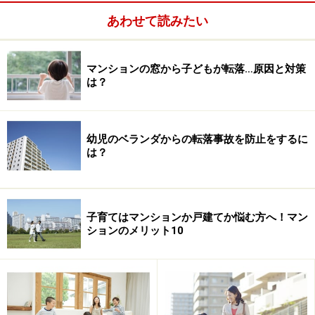
あわせて読みたい
「頭のよくなる家」のプラン例。総戸数126戸のうち、14戸でこのプ
ランを選ぶことができる
マンションの窓から子どもが転落…原因と対策
は？
難関中学に合格した子の家の間取りを調査
住戸プランニングでは、売主の伊藤忠都市開発と住環境
幼児のベランダからの転落事故を防止をするに
コンサルティング会社のエコス・コーポレーションが提
は？
携しています。同社は難関中学に合格した子どもの家の
間取りを調査し、『頭のよい子が育つ家』という本を出
して話題になりました。
子育てはマンションか戸建てか悩む方へ！マン
ションのメリット10
それによると、子どもの教育に必要なのは、以前は
3R（Reading：読み、Writing：書き、Arithmetic：そろば
ん）と言われていましたが、これからは3X（Express：
表現、Explore：探求、Exchange：交流）が重要になる