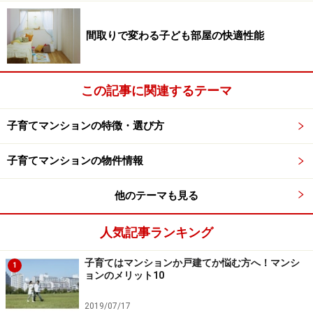
るわけではなく、家族と一緒にリビングやダイニングな
どで勉強するケースが多いそうです。この間取りなら、
間取りで変わる子ども部屋の快適性能
リビングで勉強している子どもを見守りながら、母親が
キッチンで調理することができます。
この記事に関連するテーマ
親と子が本棚やテーブルを共有
子育てマンションの特徴・選び方
子育てマンションの物件情報
他のテーマも見る
モデルルームのファミリーライブラリーはガラス張りでキ
ッチンから見通せるようになっている
人気記事ランキング
洋室のひとつは子供部屋として提案されていますが、
子育てはマンションか戸建てか悩む方へ！マンシ
1
「ファミリーライブラリー」と名付けられ、子どもだけ
ョンのメリット10
でなく親も本棚やテーブルを共有できる空間としていま
2019/07/17
す。これも家族の交流を促す仕掛けのひとつですが、さ