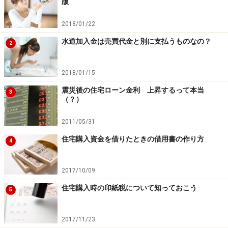
版
2018/01/22
水道加入金は売買代金と別に支払うものなの？
2
2018/01/15
震災後の住宅ローン金利 上昇するって本当
3
（？）
2011/05/31
住宅購入資金を借りたときの借用書の作り方
4
2017/10/09
住宅購入時の印紙税について知っておこう
5
2017/11/23