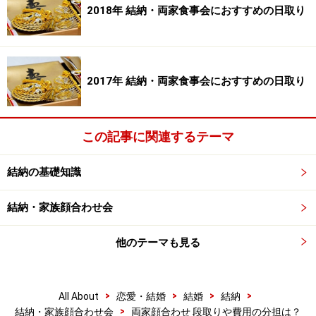
親が着物を着る場合は格を合わせるよう事前に確認して
2018年 結納・両家食事会におすすめの日取り
おきましょう。
2017年 結納・両家食事会におすすめの日取り
この記事に関連するテーマ
結納の基礎知識
結納・家族顔合わせ会
他のテーマも見る
費用はどちらが負担する？
>
>
>
>
All About
恋愛・結婚
結婚
結納
食事会の費用は両家がそれぞれ折半で出し合い、男性本
>
結納・家族顔合わせ会
両家顔合わせ 段取りや費用の分担は？