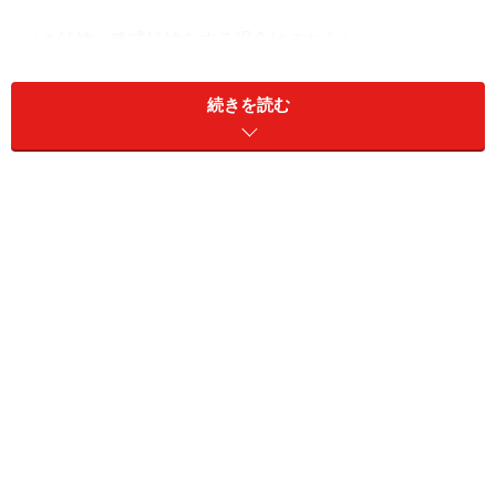
（＊結納・略式結納をする場合はこちら）
続きを読む
目次
1.両家顔合わせの事前準備
2.日程について
3.実施場所と食事会の金額の相場
4.服装
5.費用の分担
6.当日の進行
7.結納までに準備すること
両家顔合わせの事前準備