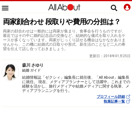
両家顔合わせ 段取りや費用の分担は？
両家の顔合わせは一般的には両家が集まり、食事会を行うものですが、
最近ではその中に婚約記念品の交換など、結納的な儀式を取り入れるケ
ースが多くなっています。両家がじっくり話せる機会はなかなかありま
せんから、この機に結婚式の日取りや形式、新生活のことなど二人の希
望を伝えて話し合っておきましょう。
更新日：
2018年01月25日
森川 さゆり
結婚 ガイド
結婚情報誌「ゼクシィ」編集長に就任後、「All About」編集長
に就任。 現在、メディアプランナーとして活躍中。これまでの
経験を活かし、旅行メディアや結婚メディアに関する執筆、メ
ディアプランニングを行う。
プロフィール詳細
執筆記事一覧