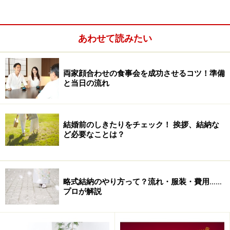
□日時、場所を決める
□婚約記念品を交換するかどうか
□費用分担
あわせて読みたい
□料理のメニューを決める
両家顔合わせの食事会を成功させるコツ！準備
と当日の流れ
お日柄にこだわったほうがいい？
二人にこだわりはなくても親が気にする場合があります
結婚前のしきたりをチェック！ 挨拶、結納な
ので、事前に確認しておくといいでしょう。
ど必要なことは？
略式結納のやり方って？流れ・服装・費用……
プロが解説