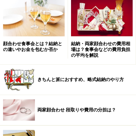
顔合わせ食事会とは？結納と
結納・両家顔合わせの費用相
場所どこにする？
の違いやお金を包むか否か
場は？食事会などの費用負担
の平均を解説
実施場所は料亭が38.2％、レストラン17.6％、ホテル
14.5％、妻の家14.6％、結婚式場3.8％となっています。
食事会にかける費用は5～10万円が一番多く37.1％で
きちんと派におすすめ、略式結納のやり方
す。婚約記念品の交換を行うのであれば、個室が予約で
きるところがベストです。
両家顔合わせ 段取りや費用の分担は？
服装はどうする？
男性はスーツ、女性はスーツかワンピースが一般的。母