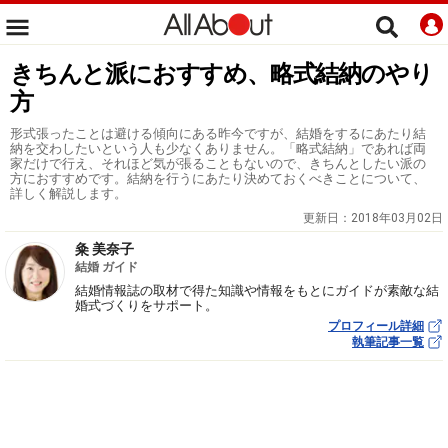
きちんと派におすすめ、略式結納のやり
方
形式張ったことは避ける傾向にある昨今ですが、結婚をするにあたり結
納を交わしたいという人も少なくありません。「略式結納」であれば両
家だけで行え、それほど気が張ることもないので、きちんとしたい派の
方におすすめです。結納を行うにあたり決めておくべきことについて、
詳しく解説します。
更新日：
2018年03月02日
粂 美奈子
結婚 ガイド
結婚情報誌の取材で得た知識や情報をもとにガイドが素敵な結
婚式づくりをサポート。
プロフィール詳細
執筆記事一覧