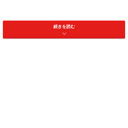
続きを読む
仲人が両家の間を行き来して行うのが正式ですが、近年
ではそうした正式結納を行うケースはかなり少なくなっ
てきています。仲人を立てず、両家が一堂に会して行う
「
略式結納
」が、最近の結納の主流です。
地方で異なる結納の方法
結納は地方によってさまざまな方法があります。大きく