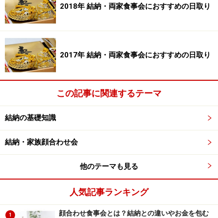
2018年 結納・両家食事会におすすめの日取り
（1）仲人を立てるか立てないか
（2）結納を行う日時
（3）結納を行う場所
（4）結納品の内容
2017年 結納・両家食事会におすすめの日取り
（5）結納金の額
（6）食事会の内容や費用分担
この記事に関連するテーマ
>>
次ページでは各項目について詳しく解説！
結納の基礎知識
※記事内容は執筆時点のものです。最新の内容をご確認くださ
い。
結納・家族顔合わせ会
他のテーマも見る
次のページへ
1
/
3
人気記事ランキング
顔合わせ食事会とは？結納との違いやお金を包む
1