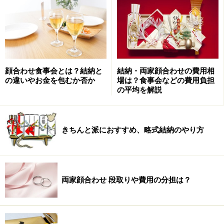
う考え方もありますが、女性側のほうがしきたりへのこ
だわりが強い場合などは、女性側の方法にあわせてもい
いと思います。
ですので、結納を執り行う際は、どのような形式で行う
顔合わせ食事会とは？結納と
結納・両家顔合わせの費用相
のか、両家の間でよく話し合って決めましょう。お互い
の違いやお金を包むか否か
場は？食事会などの費用負担
の平均を解説
の出身地が離れている場合、結納の方法もかなり異なっ
てくるはず。お互いが「うちの方法で！」で主張する
と、物事はなかなか決まっていきません。時にはどちら
きちんと派におすすめ、略式結納のやり方
かが妥協することも必要になるかもしれません。
結納を行うにあたり決めておくこと
両家顔合わせ 段取りや費用の分担は？
結納を行うにあたり、具体的に決めておかなくてはなら
ないのはざっと以下の項目となります。