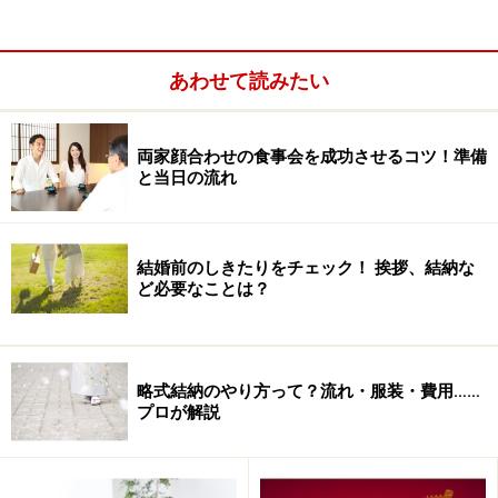
分けると関東式と関西式があり、一般的には武家の流れ
を汲む関東式は質素、公家の流れを汲む関西式は豪華と
言われています。
あわせて読みたい
両家顔合わせの食事会を成功させるコツ！準備
と当日の流れ
結婚前のしきたりをチェック！ 挨拶、結納な
ど必要なことは？
略式結納のやり方って？流れ・服装・費用……
プロが解説
どのような形式にするかは、基本的には自由です。男性
が女性に贈るものなので、男性側の方法に合わせるとい