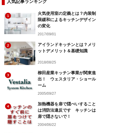
人気記事ランキング
火気使用室の定義とは？内装制
1
限緩和によるキッチンデザイン
の変化
2017/09/01
アイランドキッチンとは？メリ
2
ットデメリット＆基礎知識
2018/08/25
柳田産業キッチン事業が関東進
3
出！ ウェスタリア・ショール
ーム
2005/09/27
加熱機器を扉で隠ぺいすること
4
は消防法違反です キッチンは
扉で隠さないで！
2004/06/22