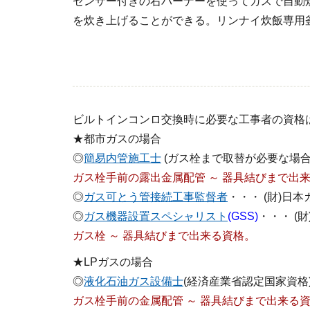
センサー付きの右バーナーを使ってガスで自動
を炊き上げることができる。リンナイ炊飯専用釜
ビルトインコンロ交換時に必要な工事者の資格
★都市ガスの場合
◎
簡易内管施工士
(ガス栓まで取替が必要な場合
ガス栓手前の露出金属配管 ～ 器具結びまで出
◎
ガス可とう管接続工事監督者
・・・ (財)日
◎
ガス機器設置スペシャリスト
(GSS)
・・・ (
ガス栓 ～ 器具結びまで出来る資格。
★LPガスの場合
◎
液化石油ガス設備士
(経済産業省認定国家資格
ガス栓手前の金属配管 ～ 器具結びまで出来る