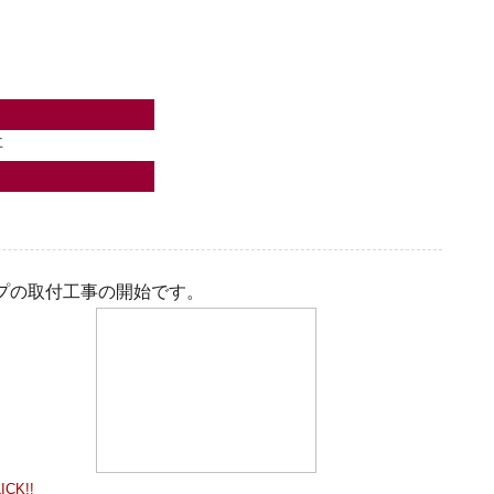
事
プの取付工事の開始です。
ICK!!