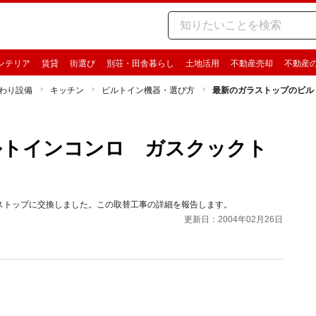
ンテリア
賃貸
街選び
別荘・田舎暮らし
土地活用
不動産売却
不動産
わり設備
キッチン
ビルトイン機器・選び方
最新のガラストップのビル
ルトインコンロ ガスクックト
ラストップに交換しました。この取替工事の詳細を報告します。
更新日：2004年02月26日