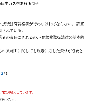
財)日本ガス機器検査協会
ス接続は有資格者が行わなければならない。 設置
制されている。
業者の責任にされるのが 危険物取扱法律の基本的
られ又施工に関しても現場に応じた資格が必要と
/
2
/
3
質問にお答えしています。
があったら、