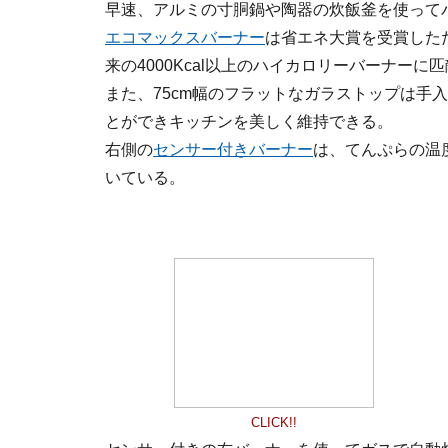
早速、アルミの寸胴鍋や陶器の炊飯釜を使って
エコマックスバーナー
は省エネ大賞を受賞しただけあ
来の4000Kcal以上のハイカロリーバーナー
また、75cm幅のフラットなガラストップは手
とができキッチンを美しく維持できる。
右側の
センサー付きバーナー
は、てんぷらの温
いている。
CLICK!!