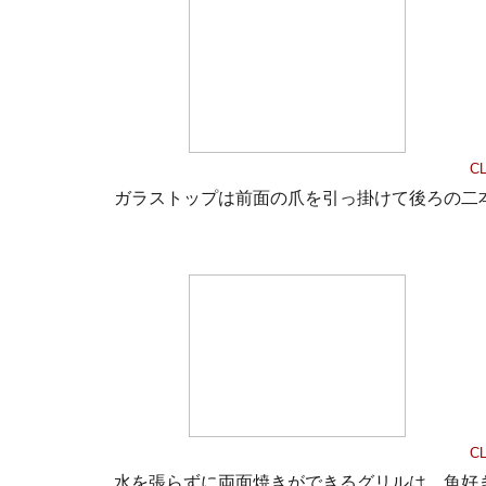
CL
ガラストップは前面の爪を引っ掛けて後ろの二
CL
水を張らずに両面焼きができるグリルは、魚好