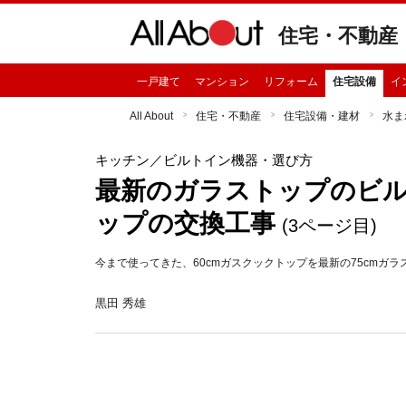
住宅・不動産
一戸建て
マンション
リフォーム
住宅設備
イ
All About
住宅・不動産
住宅設備・建材
水ま
キッチン
／ビルトイン機器・選び方
最新のガラストップのビ
ップの交換工事
(3ページ目)
今まで使ってきた、60cmガスクックトップを最新の75cmガ
黒田 秀雄