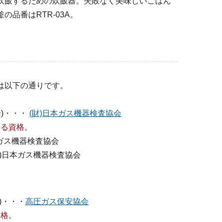
炊飯するための炊飯器。失敗なく美味しいごはん
の品番はRTR-03A。
は以下の通りです。
)・・・
(財)日本ガス機器検査協会
来る資格。
本ガス機器検査協会
財)日本ガス機器検査協会
)・・・
高圧ガス保安協会
資格。