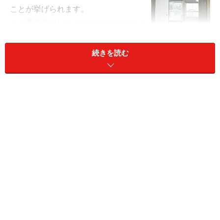
ことが挙げられます。
△一度仮住まいをしなければならない
△買い物件が見つからなかったら・・・
という不安
続きを読む
△引越しを2回しなければならない
△売却代金の保管
△探している間にインフレが起きるリスク
「売り先行」で、意外と苦労するのが、
仮住まい
を探す
ことです。大家さんは短期貸しを嫌います。ですから、
気に入った仮住まいの賃借物件が見つかっても、短期で
あることを打ち明けると断られることがあります。うそ
をつくことは良くありませんが、正直に短期であること
を打ち明けるよりも、契約期間の2年間を借りるつもり
で探したほうがよいでしょう。ただし、賃貸借契約の際
に、契約満期前の事前退去に関するペナルティー条項が