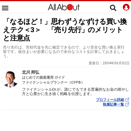
「なるほど！」思わずうなずける買い換
えテク＜3＞ 「売り先行」のメリット
と注意点
売り先行は、売却代金を先に確定できるので、より安全な買い換え実行
策です。仮住まいが必要になるので余分なコストを計算しておきましょ
う。
更新日：
2004年06月02日
北川 邦弘
はじめての資産運用 ガイド
ファイナンシャルプランナー（CFP®）
ファイナンシャルDr.が、誰にでもできる普遍的なお金の殖やし
方と心豊かに生き抜く戦略を伝授します。
プロフィール詳細
執筆記事一覧