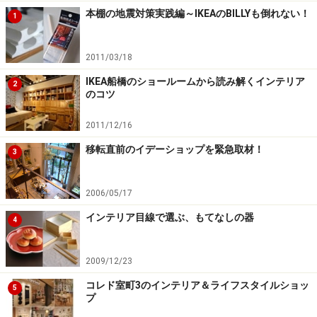
本棚の地震対策実践編～IKEAのBILLYも倒れない！
1
2011/03/18
IKEA船橋のショールームから読み解くインテリア
2
のコツ
2011/12/16
移転直前のイデーショップを緊急取材！
3
2006/05/17
インテリア目線で選ぶ、もてなしの器
4
2009/12/23
コレド室町3のインテリア＆ライフスタイルショッ
5
プ