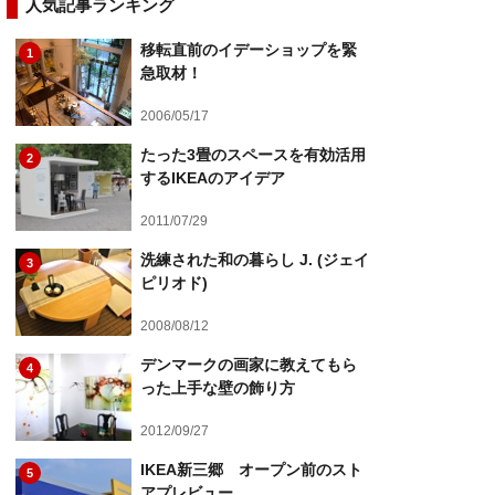
人気記事ランキング
移転直前のイデーショップを緊
1
急取材！
2006/05/17
たった3畳のスペースを有効活用
2
するIKEAのアイデア
2011/07/29
洗練された和の暮らし J. (ジェイ
3
ピリオド)
2008/08/12
デンマークの画家に教えてもら
4
った上手な壁の飾り方
2012/09/27
IKEA新三郷 オープン前のスト
5
アプレビュー