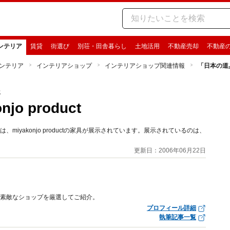
ンテリア
賃貸
街選び
別荘・田舎暮らし
土地活用
不動産売却
不動産
ンテリア
インテリアショップ
インテリアショップ関連情報
「日本の道具展2
報
o product
iyakonjo productの家具が展示されています。展示されているのは、
更新日：2006年06月22日
。素敵なショップを厳選してご紹介。
プロフィール詳細
執筆記事一覧