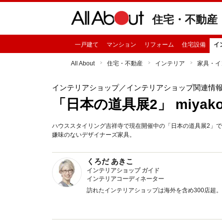
住宅・不動産
一戸建て
マンション
リフォーム
住宅設備
イ
All About
住宅・不動産
インテリア
家具・イ
インテリアショップ
／インテリアショップ関連情
「日本の道具展2」 miyakonj
ハウススタイリング吉祥寺で現在開催中の「日本の道具展2」では、m
嫌味のないデザイナーズ家具。
くろだ あきこ
インテリアショップ ガイド
インテリアコーディネーター
訪れたインテリアショップは海外を含め300店超