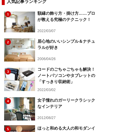
人気記事ランキング
額縁の飾り方・掛け方……プロ
1
が教える究極のテクニック！
2022/03/07
居心地のいいシンプル＆ナチュ
2
ラルが好き
2006/04/26
コードのごちゃごちゃも解決！
3
ノートパソコンやタブレットの
「すっきり収納術」
2022/03/02
女子憧れのガーリークラシック
4
なインテリア
2012/08/27
ほっと和める大人の和モダンイ
5