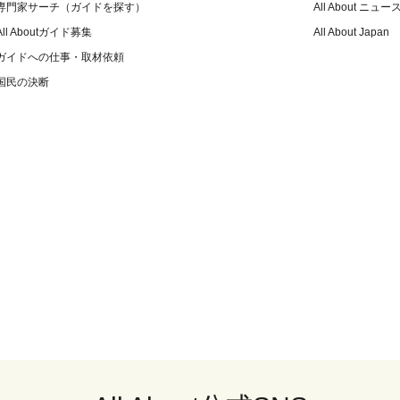
専門家サーチ（ガイドを探す）
All About ニュー
All Aboutガイド募集
All About Japan
ガイドへの仕事・取材依頼
国民の決断