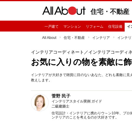
住宅・不動産
一戸建て
マンション
リフォーム
住宅設備
イ
All About
住宅・不動産
インテリア
インテリ
インテリアコーディネート
／インテリアコーディ
お気に入りの物を素敵に
インテリアが大好きで雑貨に目のないあなた、どれも素敵に見
教えします。
菅野 民子
インテリアスタイル実例 ガイド
二級建築士
住宅設計・インテリアに携わりウ～ン10年、プロ
ンテリアのことを考えるのが大好きです。