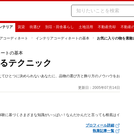
ンテリア
賃貸
街選び
別荘・田舎暮らし
土地活用
不動産売却
不動産
アコーディネート
インテリアコーディネートの基本
お気に入りの物を素敵
ネートの基本
飾るテクニック
えてひとつに決められないあなたに、品物の選び方と飾り方のノウハウをお
更新日：2005年07月14日
体験に基づくさまざまな知識がいっぱい！なんだかんだと言っても根底はイ
プロフィール詳細
執筆記事一覧