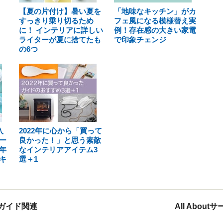
【夏の片付け】暑い夏を
「地味なキッチン」がカ
すっきり乗り切るため
フェ風になる模様替え実
に！ インテリアに詳しい
例！存在感の大きい家電
ライターが夏に捨てたも
で印象チェンジ
の6つ
入
2022年に心から「買って
ー
良かった！」と思う素敵
年
なインテリアアイテム3
キ
選＋1
ガイド関連
All Abou