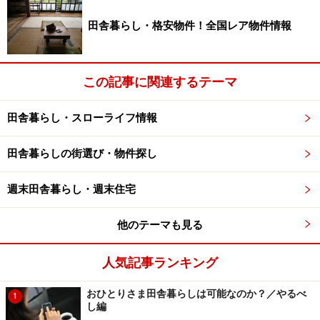
特技を地域のために活かす
田舎暮らし・格安物件！全国レア物件情報
都会で培ったきた自分の特技や趣味をアピールすること
も重要なことです。田舎では趣味や文化的なことをやろ
この記事に関連するテーマ
うとしても教える人が少ない。パソコン、茶・花道、焼
き立てパンづくり、ピアノ演奏など、一定レベルの実力
田舎暮らし・スローライフ情報
を持っているなら、地域文化のブラッシュアップを手伝
いましょう。一人から始める田舎貢献ですね。
田舎暮らしの街選び・物件探し
週末田舎暮らし・週末住宅
さまざまな当番が回ってくるのも田舎暮らしの宿命で
す。回覧板を回す、区費や寄付などを集める、広報紙を
他のテーマも見る
配る・・・この役が順番に回ってきます。ガイドの私に
も10年目にして遂に班長役が！（女房にまかせっきりで
人気記事ランキング
すが）ここで役立ったのがコンピューターです。これま
で手書きだった様々な文書を画像処理ソフトで、移住者
おひとりさま田舎暮らしは可能なのか？／やるべ
1
し編
が増えた地域の住宅地図をベクトルグラフィックソフト