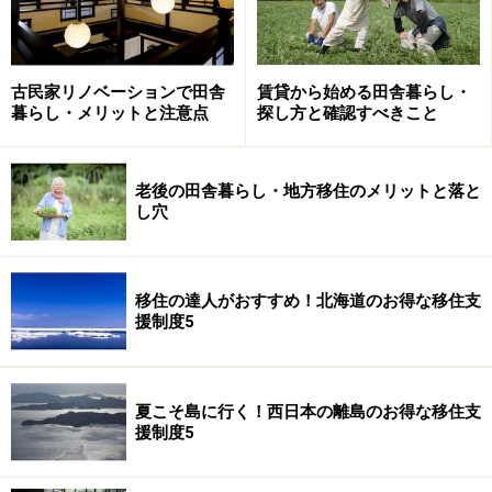
移住世帯が複数まとまった場合、公民館等で顔見せの交
古民家リノベーションで田舎
賃貸から始める田舎暮らし・
暮らし・メリットと注意点
探し方と確認すべきこと
流会が開かれることがあります。ガイドの私もココで田
舎デビューを果たしました。一気に隣近所の情報が集め
られ、酒を酌み交わすことで本音もチラホラ。自己紹介
老後の田舎暮らし・地方移住のメリットと落と
し穴
の挨拶が、ファーストインプレッションを決めます。
田舎では共同作業は当り前です。定期的にある草刈り、
移住の達人がおすすめ！北海道のお得な移住支
地区の記念碑やお宮など掃除、子供会のイベントや地域
援制度5
祭の打合せなど。こうした行事の後は、ほとんど懇親会
（飲み会）になり地元の人と直接会話できる良いチャン
ス。こうした場でイザという時頼りになる、地元の人や
夏こそ島に行く！西日本の離島のお得な移住支
お隣さんと親密になっておくことが大切です。
援制度5