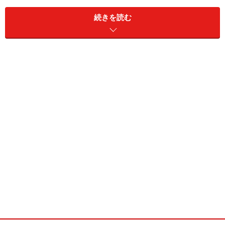
続きを読む
【第7回】田舎暮らし／その決断7 田舎に住む
【第8回】
田舎暮らし／その決断8 郷に入れば郷に従う
【第9回】
田舎暮らし／その決断9 起業・就職する
【第10回】
田舎暮らし／その決断10 子供の教育を考え
る
田舎での近所づきあい
現実の田舎暮らしで気になることといえば、ご近所づき