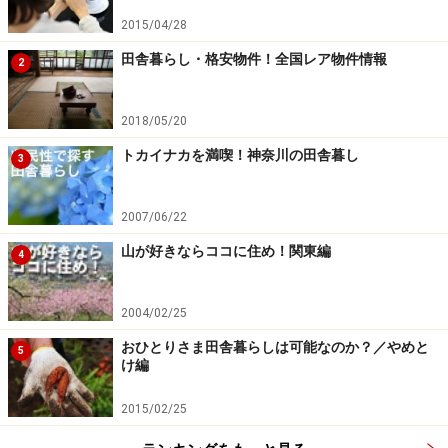
で、スッキリきれいに作成。地元の人から真面目な顔で
2015/04/28
「先生！」なんて呼ばれたりします。
田舎暮らし・格安物件！全国レア物件情報
2
2018/05/20
田舎のファッションを決める
トカイナカを満喫！神奈川の田舎暮し
3
田舎暮らしはジーンズとTシャツでOK。動きやすいし汚
れても気にならないし、実用的なこの上下さえあれば大
2007/06/22
丈夫と思っている人。これは勘違いです。
山が好きならココに住め！関東編
4
ガイドの私が移住者として始めて紹介された町内の交流
センター。都会然とした気障に見える服装は止めようと
2004/02/25
いうことで、夫婦揃ってカジュアルなジーンズで出席し
おひとりさま田舎暮らしは可能なのか？／やめと
5
ました。異変に気づいたのは会場に入ってから。居並ぶ
け編
地域の古老、重鎮の面々。ほとんどがジャケット着用
2015/02/25
で、中にはスーツの人も・・・しまった！田舎暮らし最
初の失敗でした。