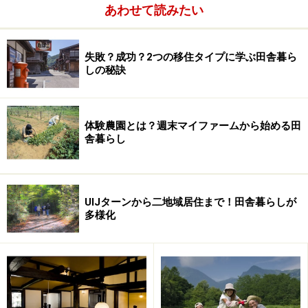
あわせて読みたい
あい。
地元の人々との付合いは、暮らし始める前の挨拶回りか
失敗？成功？2つの移住タイプに学ぶ田舎暮ら
しの秘訣
ら始まります。住宅の建築工事前に隣近所への騒音等の
迷惑の挨拶をしておくことが肝心です。工務店にまかせ
っきりではなく、できるだけ一緒に廻ること。
体験農園とは？週末マイファームから始める田
舎暮らし
UIJターンから二地域居住まで！田舎暮らしが
多様化