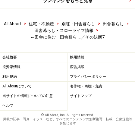
ランキングをもっと見る
地域の行事を大切にする田舎だからこそ、親しき仲にも
>
>
>
>
All About
住宅・不動産
別荘・田舎暮らし
田舎暮らし
礼儀あり。子供の学芸会やPTA、地域の記念式典、知人
>
田舎暮らし・スローライフ情報
の結婚式など、ここぞという時にはピシリと決めなけれ
～田舎に住む 田舎暮らし／その決断7
ばいけません。夫婦それぞれ一着づつ、冠婚葬祭用の
「キメ服」を準備しておくこと。
会社概要
採用情報
投資家情報
広告掲載
田舎グルメになる
利用規約
プライバシーポリシー
All Aboutについて
著作権・商標・免責
「美味しく安く新鮮な“食”を楽しみたい」。田舎暮らし
当サイトの情報についての注意
サイトマップ
希望の上位にランクするこだわりですね。
田舎には全国区ではないが、そこで暮らすことで発見で
ヘルプ
きる嬉しい味があります。新鮮な旬の食材、地元に残る
© All About, Inc. All rights reserved.
掲載の記事・写真・イラストなど、すべてのコンテンツの無断複写・転載・公衆送信等
昔ながらの料理法、そして都会では味わえない素朴な接
を禁じます
客サービス。