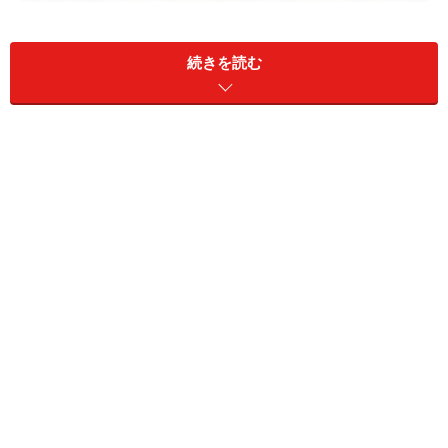
続きを読む
雀が朝早くからさえずる時は
■スズメが朝早くからさえずる時は「晴れ」
日の出の少し前に目覚める習性があるスズメたち。晴れ
ている場合、スズメは太陽光の刺激をたくさん受けるこ
とになり、曇りや雨の日よりも早い時間帯から盛んに鳴
き始めるとか。また、太陽がきれいに見えることで日が
昇ったことがハッキリわかり、スズメが一斉にさえずり