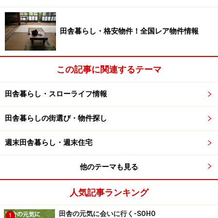
ら「雨鳴き（あまなき）」「レインコール（Raincall）」
とも呼ばれています。愛知教育大の調べによると、蛙が
田舎暮らし・格安物件！全国レア物件情報
鳴かなかった時、翌日に雨が降った割合は11％。よく鳴
いた時の翌日に雨が降った割合がは35％という結果が出
たとか。
この記事に関連するテーマ
田舎暮らし・スローライフ情報
■花多ければ「大風」
田舎暮らしの街選び・物件探し
「桐の花多ければ暴風雨の兆し」「ナシの花よく咲く年
は大風、大雨」「カボチャの花多ければ大風」等々、花
週末田舎暮らし・週末住宅
が多く咲く年は大風に気をつけよという「観天望気」は
多い。これらは暴風に見舞われるような年には、それに
他のテーマも見る
耐えるように花着きが多くなるという考えから言われ出
したようです。沖縄にも「でいごの花が多い時は台風が
人気記事ランキング
多く発生する」という、伝承が。
田舎の元気に会いに行く-SOHO
1