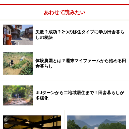
始めるのだとも言われます。
あわせて読みたい
■茶碗のご飯粒がきれいに取れると「雨」くっ付くと
「晴れ」
失敗？成功？2つの移住タイプに学ぶ田舎暮ら
しの秘訣
体験農園とは？週末マイファームから始める田
舎暮らし
UIJターンから二地域居住まで！田舎暮らしが
多様化
ご飯粒は湿り気に敏感です。茶碗のご飯粒がすぐに取れ