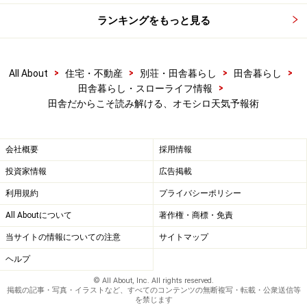
ランキングをもっと見る
祭りが多くなる田舎の秋。三味線や太鼓の響き渡る音が
濁っているときは、次の日に雨になることが多いという
「観天望気」です。空気中の湿度が高くなると、三味線
>
>
>
>
All About
住宅・不動産
別荘・田舎暮らし
田舎暮らし
>
田舎暮らし・スローライフ情報
の弦や太鼓の皮などが膨らんだり縮んだりすることで、
田舎だからこそ読み解ける、オモシロ天気予報術
微妙に音色が変化します。空気中の湿度が高ければそれ
を吸って重たくなり、低い音く濁った音となります。
会社概要
採用情報
投資家情報
広告掲載
田舎の「冬」の天気予報術
利用規約
プライバシーポリシー
All Aboutについて
著作権・商標・免責
当サイトの情報についての注意
サイトマップ
カモメが港近くで鳴けば
ヘルプ
■カモメが里近く来て鳴けば「荒れる」
© All About, Inc. All rights reserved.
掲載の記事・写真・イラストなど、すべてのコンテンツの無断複写・転載・公衆送信等
を禁じます