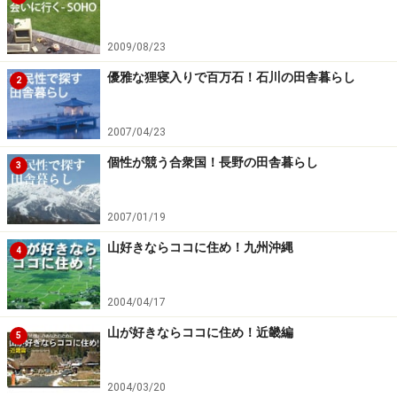
田舎の「秋」の天気予報術
2009/08/23
優雅な狸寝入りで百万石！石川の田舎暮らし
2
いわし雲が出たときは
2007/04/23
個性が競う合衆国！長野の田舎暮らし
■鱗雲が出た翌日は「雨」または「風」
3
澄み切った秋の青空に見られる、魚の鱗や群れのように
2007/01/19
白い斑紋や波紋のような鱗雲（うろこぐも）や鯖雲（さ
山好きならココに住め！九州沖縄
4
ばぐも）。低気圧の前面によく現れる雲であり、移動性
低気圧が近づいている事を意味しています。その規模や
2004/04/17
移動速度にもよりますが、半日から1日ぐらいで次第に
山が好きならココに住め！近畿編
5
天気が崩れることが多くなります。
■三味、太鼓の音が濁るのは「雨」の兆し
2004/03/20