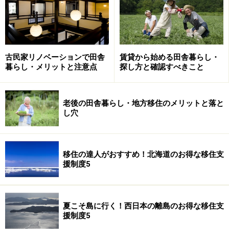
るのはかなり湿度が高い時で、雨が今にも降り出しそう
だったり、すでに雨が降っている時になります。反対に
こびり付いたご飯粒がなかなか取れないのは、乾燥した
空気のせい。お茶漬けの後、茶碗がキレイなのもこの原
古民家リノベーションで田舎
賃貸から始める田舎暮らし・
理ですね。
暮らし・メリットと注意点
探し方と確認すべきこと
田舎の「夏」の天気予報術
老後の田舎暮らし・地方移住のメリットと落と
し穴
田んぼのカエルが鳴く時は
移住の達人がおすすめ！北海道のお得な移住支
援制度5
■雨蛙が鳴くと「雨」
ご存知、観天望気の代表的お天気お兄さん（ちなみに、
夏こそ島に行く！西日本の離島のお得な移住支
オスしか泣きません）。皮膚が薄いため湿気や気圧の変
援制度5
化に敏感で、天候の変化にいち早く反応して鳴くことか