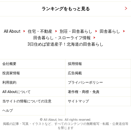
春の花見、夏の海水浴、秋の行楽など、北海道のアウト
ランキングをもっと見る
ドアで必ず登場するのはジンギスカン鍋。北海道人のこ
だわりは高く、「みそ味か醤油味か、それともあっさり
ウス味か」とか「生ラムを焼いた後にタレを付けて食べ
>
>
>
>
All About
住宅・不動産
別荘・田舎暮らし
田舎暮らし
るか、タレに漬け込んでから焼くか」など、一冊の本が
>
田舎暮らし・スローライフ情報
3日住めば皆道産子！北海道の田舎暮らし
できるほどのウンチクが飛び交うという。
◆北海道が解るブックマーク集
会社概要
採用情報
投資家情報
広告掲載
・オフィシャルサイト＞＞
北海道の公式ホームページ
利用規約
プライバシーポリシー
・UIターン支援情報＞＞
北の大地であなたの夢を！
All Aboutについて
著作権・商標・免責
・地域密着情報＞＞
北海道雑学百科-ぷっちがいど
当サイトの情報についての注意
サイトマップ
・北海道の旅情報＞＞
［北海道］All About
ヘルプ
次回は、アルプス山脈の豊かな自然に囲まれた「長野県
© All About, Inc. All rights reserved.
掲載の記事・写真・イラストなど、すべてのコンテンツの無断複写・転載・公衆送信等
に行きや」です。
を禁じます