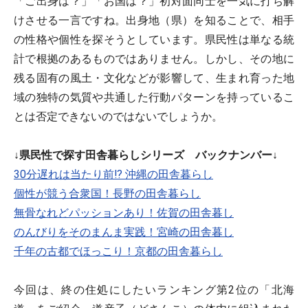
「ご出身は？」「お国は？」初対面同士を一気に打ち解
けさせる一言ですね。出身地（県）を知ることで、相手
の性格や個性を探そうとしています。県民性は単なる統
計で根拠のあるものではありません。しかし、その地に
残る固有の風土・文化などが影響して、生まれ育った地
域の独特の気質や共通した行動パターンを持っているこ
とは否定できないのではないでしょうか。
↓県民性で探す田舎暮らしシリーズ バックナンバー↓
30分遅れは当たり前!? 沖縄の田舎暮らし
個性が競う合衆国！長野の田舎暮らし
無骨なれどパッションあり！佐賀の田舎暮し
のんびりをそのまんま実践！宮崎の田舎暮し
千年の古都でほっこり！京都の田舎暮らし
今回は、終の住処にしたいランキング第2位の「北海