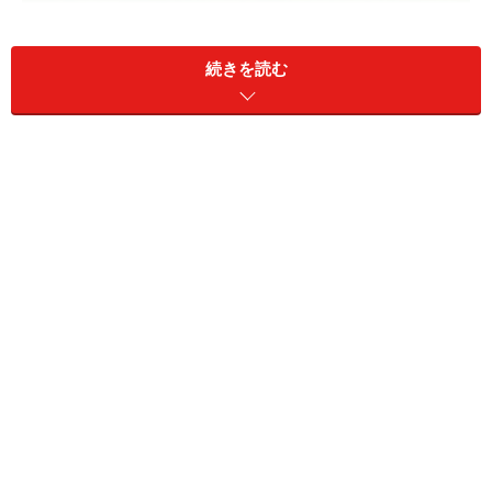
北海道といえば雄大な自然と大地。そして、いろんな地
続きを読む
域の文化が入り混じった開拓者の国です。そのためか過
去の因襲，伝統にこだわることない合理性と大らかさを
持った人々が多いようです。小さいことにクヨクヨしな
いオープンマインドな北海道民の口癖「いいんでないか
い」が、その気質を端的に表しています。
また、新しいことにも積極的に取り組む資質もあり、人
より先に新しいものを手に入れたいという進取性が強い
のも特徴のようです。そのためか、本格的な販売の前に
新製品に対する消費者の反応を調べる際，札幌や小樽が
テストマーケティングの場となることがあります。これ
は、北海道が独立した経済圏で所得や生活水準、年齢構
成などが日本全体の縮図になっているからではないでし
ょうか。