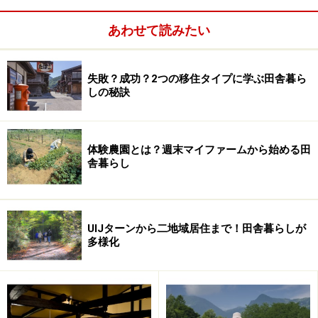
北海道には古くからアイヌの人々が住み、自然の恵みを
あわせて読みたい
中心とする生活をおくっていました。明治時代になって
から本格的な開発がスタートしたため、代々継承されて
失敗？成功？2つの移住タイプに学ぶ田舎暮ら
きた家系や身分などは当然存在しません。したがって、
しの秘訣
よそからやってきた人々を差別することもなくオープ
ン。「3日住めば、みんな道産子」と認める土地柄で
す。
体験農園とは？週末マイファームから始める田
舎暮らし
おおらかな気風は男女関係にもあらわれ、北海道では男
女の性差別はよくないことだと考える人の割合いが全国
一高いといわれています。かつて、フロンティアスピリ
UIJターンから二地域居住まで！田舎暮らしが
多様化
ットに燃えて北海道に移住した人々は、大地を耕すのに
も男女の性差を気になどしていられなかった。その結
果、今の時代においても経済的に自立する積極的な女性
が多いようです。