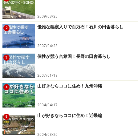
◆北海道移住のための口コミ情報
2009/08/23
・女性からプロポーズするのは当たり前らしい。
優雅な狸寝入りで百万石！石川の田舎暮らし
2
開拓時代から男性と一緒に過酷な労働に耐えていたこと
もあってか、積極的でオープン。女性の方からナンパし
2007/04/23
たりプロポーズするのは普通だとか。離婚率が高いの
も、北海道の女性の拘束されない自由や旺盛な自立心が
個性が競う合衆国！長野の田舎暮らし
3
うかがい知れる。
2007/01/19
・結婚式は会費制が常識らしい。
山好きならココに住め！九州沖縄
4
北海道の結婚披露宴では、お祝い金は必要ない。受付で
5,000円から1万円程度の会費を支払えばいいだけ。古い
2004/04/17
しきたりに縛られず親にも頼らず、自分たちだけでやろ
山が好きならココに住め！近畿編
うとする北海道人ならではの自立心の表れか。
5
・めでたい時はどこでもジンギスカンらしい。
2004/03/20