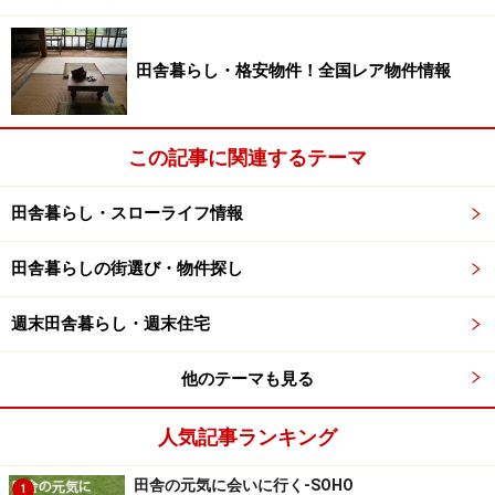
◆北海道の県民性ランキング
田舎暮らし・格安物件！全国レア物件情報
・地元の大学への進学率／1位（地元意識が高く70％を
超えている）
この記事に関連するテーマ
・他府県への人口移動率／全国最低（やっぱり地元意識
が強いのは間違いない）
田舎暮らし・スローライフ情報
・食料自給率／1位（192％と全国一。100％自分でまか
ない92％は移出し他県を面倒みている）
田舎暮らしの街選び・物件探し
・離婚率／2～3位（1位は沖縄、北海道と大阪府が2、3
位を争っている）
週末田舎暮らし・週末住宅
・タバコ購入額／1位（喫煙率も男女ともにトップ）
他のテーマも見る
*参考データ／NHK放送文化研究所、厚生労働省大臣官房統計情報
部、国土交通省、農林水産省、総務省、他
人気記事ランキング
田舎の元気に会いに行く-SOHO
1