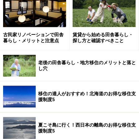
北海道の県民性は、あなたの田舎暮らしの候補地にピッ
タリですか？
古民家リノベーションで田舎
賃貸から始める田舎暮らし・
◆北海道のプロフィール
暮らし・メリットと注意点
探し方と確認すべきこと
北海道は四方を太平洋、日本海、オホーツク海に囲ま
老後の田舎暮らし・地方移住のメリットと落と
れ、雄大かつ変化に富む山岳、広大な湿原、美しい景観
し穴
の天然湖沼などにより形成されています。
国立、国定などの自然公園や自然環境保全地域などの広
大な自然エリアは、野生動物が息づく天然林、神秘的な
移住の達人がおすすめ！北海道のお得な移住支
援制度5
湿原、峻厳な山岳など、変化に富む景観に恵まれていま
す。
気候は冷涼低湿で、梅雨や台風の影響をあまり受けませ
夏こそ島に行く！西日本の離島のお得な移住支
ん。日本では北端に当たりますが、緯度から見るとアメ
援制度5
リカ、ヨーロッパの主要都市とほぼ同位置にあります。