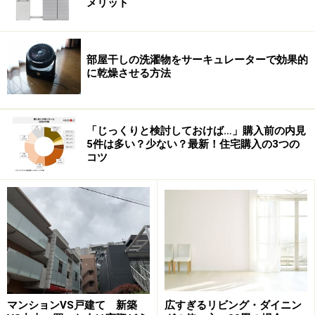
メリット
井戸に投身したという話まで、その死に方もいろいろ。
有名なのは岡本綺堂による物語のようです。
部屋干しの洗濯物をサーキュレーターで効果的
に乾燥させる方法
ところが番町以前に 「播州 （姫路） 皿屋敷」 というの
があって、こちらも皿が無くなったことを理由に 「お
菊」 さんが青山家の者に殺されます。また尼崎でも 「お
「じっくりと検討しておけば…」購入前の内見
菊」 さんが青山家の家臣に殺されているようです。
5件は多い？少ない？最新！住宅購入の3つの
コツ
江戸と播州などの青山家で３度も殺された 「お菊」 さん
は、さぞや怨めしいことと思います。
平将門
「将門の首塚」
（千代田区大手町）
マンションVS戸建て 新築
広すぎるリビング・ダイニン