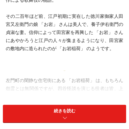
作による歌舞伎の物語。
その二百年ほど前、江戸初期に実在した徳川家御家人田
宮又左衛門の娘 「お岩」 さんは美人で、養子伊右衛門の
貞淑な妻。信仰によって田宮家を再興した 「お岩」 さん
にあやかろうと江戸の人々が集まるようになり、田宮家
の敷地内に造られたのが 「お岩稲荷」 のようです。
左門町の閑静な住宅街にある 「お岩稲荷」 は、もちろん
怨霊とは無関係ですが、四谷怪談を演じる役者は皆、上
演前に参拝するようになったとのこと。勝手に怨霊に仕
立て上げられたことを 「お岩」 さんが恨んでいるのかも
続きを読む
しれません。