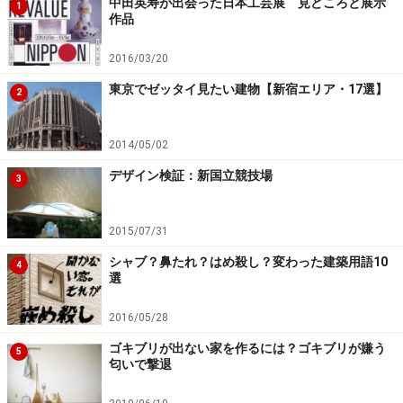
中田英寿が出会った日本工芸展 見どころと展示
1
作品
2016/03/20
東京でゼッタイ見たい建物【新宿エリア・17選】
2
2014/05/02
デザイン検証：新国立競技場
3
2015/07/31
シャブ？鼻たれ？はめ殺し？変わった建築用語10
4
選
2016/05/28
ゴキブリが出ない家を作るには？ゴキブリが嫌う
5
匂いで撃退