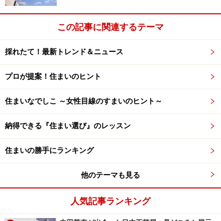
この記事に関連するテーマ
「不動産売買」 ガイドのメールマガジン
（無料） は、
不動産に関する最新情報をはじめ、さまざまな話題を取
採れたて！最新トレンド＆ニュース
り上げながら、毎月２回皆様へお届けしています。
※記事内容は執筆時点のものです。最新の内容をご確認くださ
プロが提案！住まいのヒント
い。
住まいなでしこ ～女性目線のすまいのヒント～
次のページへ
1
/
2
納得できる『住まい選び』のレッスン
住まいの勝手にランキング
他のテーマも見る
人気記事ランキング