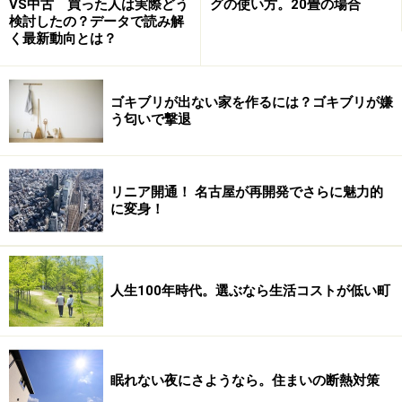
VS中古 買った人は実際どう
グの使い方。20畳の場合
検討したの？データで読み解
く最新動向とは？
平安中期に勢力を誇った平将門は、父の遺領問題などを
機に反乱を起こし、常陸・上野・下野などを攻略しまし
た。平貞盛、藤原秀郷らに敗れて憤死した将門は、京都
ゴキブリが出ない家を作るには？ゴキブリが嫌
う匂いで撃退
四条河原で晒し首になるものの、３日後にその首は白光
を放ち、東国の地にまで飛んで来たとのことです。その
途中、力尽きて首が落ちたのが武蔵国のこの地だとのこ
リニア開通！ 名古屋が再開発でさらに魅力的
と。
に変身！
以来、首塚を動かしたり潰そうとすると必ず祟りがある
とされるほか、周辺の企業では机の配置にも気をつけて
人生100年時代。選ぶなら生活コストが低い町
いるのだとか。
≪
八百屋お七の刑場とお墓・・・次ページへ
≫
眠れない夜にさようなら。住まいの断熱対策