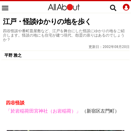
江戸・怪談ゆかりの地を歩く
四谷怪談や番町皿屋敷など、江戸を舞台にした怪談にゆかりの地をご紹
介します。怪談の地にも住宅が建つ現代、怨霊の祟りはあるのでしょう
か？
更新日：
2002年08月20日
平野 雅之
四谷怪談
「於岩稲荷田宮神社（お岩稲荷）」
（新宿区左門町）