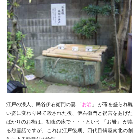
江戸の浪人、民谷伊右衛門の妻 「
お岩
」 が毒を盛られ醜
い姿に変わり果て殺された後、伊右衛門と祝言をあげた
ばかりのお梅は、初夜の床で・・・という 「お岩」 が祟
る怨霊話ですが、これは江戸後期、四代目鶴屋南北の創