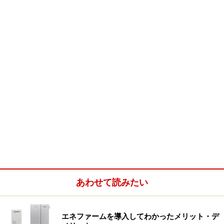
番町皿屋敷
「帯坂」
（千代田区五番町・九段南四丁目間）
江戸番町に屋敷を構える青山主膳の奥女中に迎えられた
「
お菊
」 が、家宝の南京絵皿10枚揃いのうち１枚を割っ
たと濡れ衣を着せられ、殺されてしまいます。その 「お
菊」 が髪を振り乱し、帯を引きずりながら走ったという
のが、青山家屋敷前のこの坂。1740年２月、お菊さん享
年24歳。
しかし、濡れ衣という話、実際に割ってしまったという
あわせて読みたい
話、恋仲だった主膳の気を引くためにわざと割ったとい
う話などいろいろあるようです。また斬り殺されたとい
エネファームを導入してわかったメリット・デ
う話から、井戸に投げ込まれたという話、折檻を受けて