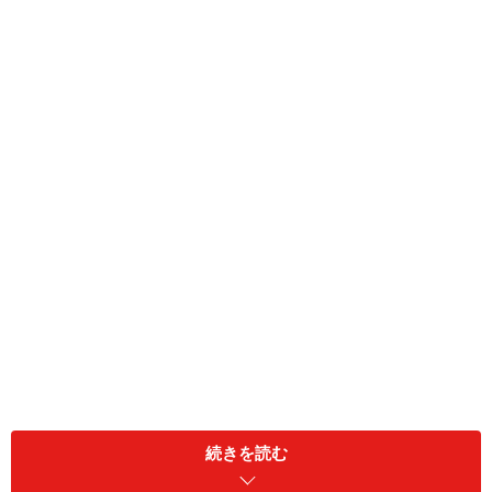
消費者ニーズを満たすラインナップ！
続きを読む
コンパクトサイズが売りの富士通ゼネラル。中でも標準