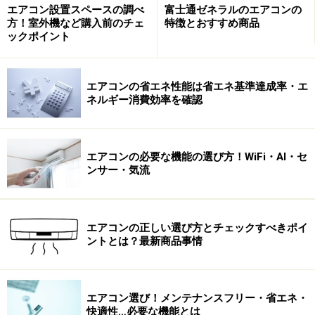
エアコン設置スペースの調べ
富士通ゼネラルのエアコンの
「Vシリーズ」は、同等クラスでは他社に比べ、
方！室外機など購入前のチェ
特徴とおすすめ商品
【APF6.5】と省エネ性が高いのが売り。ちなみに、省エ
ックポイント
ネ性が同レベルの他社高性能タイプと比べると、室内機
がコンパクト。奥行き225mmと最薄！ このように、コ
エアコンの省エネ性能は省エネ基準達成率・エ
ンパクトさは他社標準タイプで、省エネ性能は高性能タ
ネルギー消費効率を確認
イプを実現してたのが、最大の武器と言えるでしょう。
エアコンの必要な機能の選び方！WiFi・AI・セ
ンサー・気流
「Rシリーズ」は高さが無く、「Jシリーズ」は薄さが自慢
と、こちらも選びやすい展開です
エアコンの正しい選び方とチェックすべきポイ
ントとは？最新商品事情
また「Rシリーズ」は、手頃な価格で自動お掃除機能付
き。さすが、フィルター自動お掃除を最初に搭載したメ
ーカーならではのこだわりを感じます。そして「Jシリ
エアコン選び！メンテナンスフリー・省エネ・
ーズ」は、薄さが自慢。子供部屋や客間など、最上位機
快適性…必要な機能とは