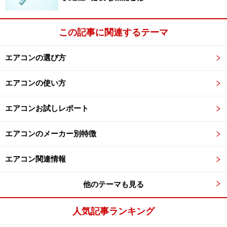
種ではスペック過多という部屋におすすめのシリーズで
す。
この記事に関連するテーマ
エアコンの選び方
エアコンの使い方
いよいよ搭載「見える化」（Z・Sシリー
ズ）
エアコンお試しレポート
エアコンのメーカー別特徴
エアコン関連情報
電気代が表示されることで省エネを実感できる機能搭載！
新機能として搭載されたのが、消費電力や電気代の表
他のテーマも見る
示。運転中は「1日の積算電気代」が表示され、運転停
人気記事ランキング
止時には「1日の運転時間」、またリモコン操作で「今