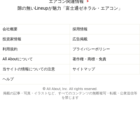
>
エアコン関連情報
この表示があれば「こんなに変わるなら、我慢しようか
隙の無いLineupが魅力「富士通ゼネラル・エアコン」
な」とか「これくらいの金額なら、我慢したくない」な
どの目安にもなり、納得しながら省エネができる気がし
会社概要
採用情報
ました。
投資家情報
広告掲載
利用規約
プライバシーポリシー
All Aboutについて
著作権・商標・免責
ガイドの結論～買い替えニーズを満たす選
当サイトの情報についての注意
サイトマップ
びやすさが魅力！
ヘルプ
昨年は、標準クラスで人気を得ていた富士通ゼネラルで
© All About, Inc. All rights reserved.
掲載の記事・写真・イラストなど、すべてのコンテンツの無断複写・転載・公衆送信等
したが、今年は上位機種「Z・S シリーズ」に、人感セン
を禁じます
サーと温度センサーにより、自動的に省エネ運転を行う
「インテリジェント・エコ」機能を搭載し、他社同様に
充実してきたと言えます。