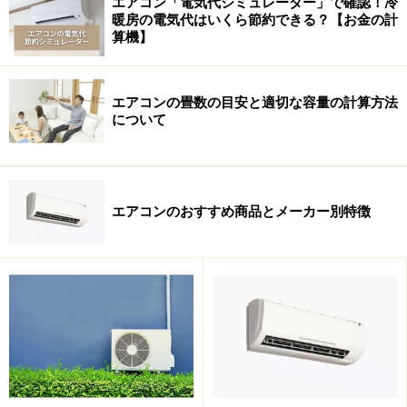
エアコン「電気代シミュレーター」で確認！冷
暖房の電気代はいくら節約できる？【お金の計
算機】
エアコンの畳数の目安と適切な容量の計算方法
について
いずれも搭載している機能は一緒で、室内機の寸法が小
さいのが「Sシリーズ」、幅は大きいけれど暖房能力が
高いのが「Zシリーズ」という構成。
エアコンのおすすめ商品とメーカー別特徴
上：幅が小さい「Sシリーズ」／下：高さが低い「Zシリー
ズ」 カーテン周辺でも設置しやすいのがおすすめポイント
（画像：メーカーサイトより）
■標準タイプ：Vシリーズ・Rシリーズ・Jシリーズ