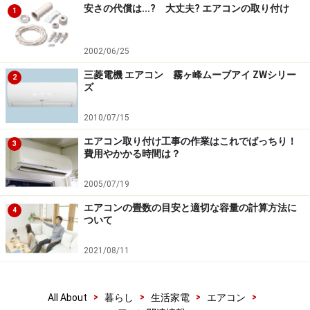
日と昨日の電気代」なども表示されます。
安さの代償は...? 大丈夫? エアコンの取り付け
1
こちらは、既に他社でも展開されているので、目新しい
2002/06/25
機能ではありません。しかし、ちょっと面白いのが、温
三菱電機 エアコン 霧ヶ峰ムーブアイ ZWシリー
度設定を変更すると、1時間あたりどれくらい電気代が
2
ズ
違うか表示される点。
2010/07/15
エアコン取り付け工事の作業はこれでばっちり！
3
費用やかかる時間は？
2005/07/19
温度を変えると、1時間あたりいくら電気代が安くなるかを
表示
エアコンの畳数の目安と適切な容量の計算方法に
4
ついて
例えば、暖房時に1度下げると、葉っぱマークに金額が
表示。これは1時間でこれだけ電気代が安くなる＝省エ
2021/08/11
ネになるという意味。逆に1度上げると、葉っぱマーク
は無くなり、いくら高くなるかが分かります。
>
>
>
>
All About
暮らし
生活家電
エアコン