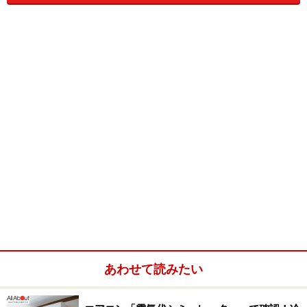
クラス「R」シリーズが昨年は大人気。基本性能は落と
さず、自動お掃除機能以外の余計な機能はとことん省
き、コストをぐっと抑えたのが勝因。今年は、省エネ性
能をさらに向上してきました。以下が2010年のラインナ
ップです。
2010年ラインナップ概要
■高機能タイプ：「nocria」Zシリーズ・S シリーズ
あわせて読みたい