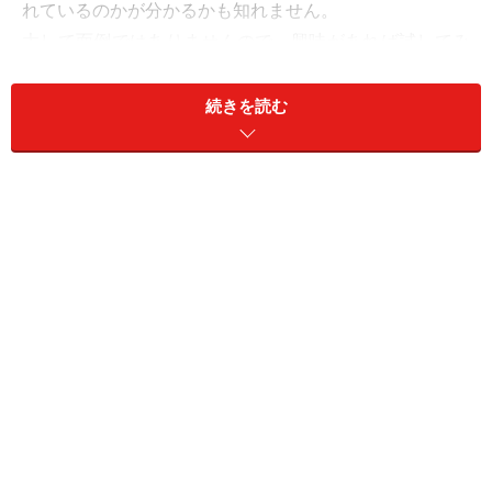
れているのかが分かるかも知れません。
大して面倒ではありませんので、興味があれば試してみ
て下さい。
続きを読む
どんなクローラーに使えるのか？
対象は、GoogleやYahoo!などのように、ページのHTML
をまるごと取得して「キャッシュ」として残し、誰でも
そのキャッシュが閲覧可能になっている検索サイトのク
ローラーのみです。