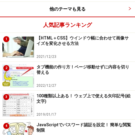
他のテーマも見る
人気記事ランキング
【HTML＋CSS】ウインドウ幅に合わせて画像サ
1
イズを変化させる方法
2021/12/23
タブ機能の作り方！ページ移動せずに内容を切り
2
替える
2022/12/27
100種類以上ある！ ウェブ上で使える矢印記号(絵
3
文字)
2019/01/17
JavaScriptでパスワード認証を設定！ 簡単な閲覧
4
制限