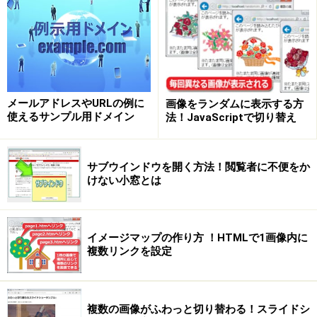
方法は、次のページで！ →
※記事内容は執筆時点のものです。最新の内容をご確認くださ
い。
※OSやアプリ、ソフトのバージョンによっては画面表示、操作方
法が異なる可能性があります。
メールアドレスやURLの例に
画像をランダムに表示する方
使えるサンプル用ドメイン
法！JavaScriptで切り替え
次のページへ
1
/
3
サブウインドウを開く方法！閲覧者に不便をか
けない小窓とは
イメージマップの作り方 ！HTMLで1画像内に
複数リンクを設定
複数の画像がふわっと切り替わる！スライドシ