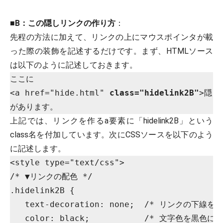
■
B：この隠しリンクの作り方
：
先程の方法に加えて、リンクの上にマウスポインタが載
った際の装飾を記述するだけです。まず、HTMLソース
は以下のように記述しておきます。
ここに

<a href="hide.html" 
class="hidelink2B"
>隠しリ
上記では、リンクを作るa要素に「hidelink2B」という
class名を付加しています。次にCSSソースを以下のよう
に記述します。
<style type="text/css">

/* ▼リンクの配色 */

.hidelink2B {

   text-decoration: none;  /* リンクの下線を消
   color: black;           /* 文字色を黒色にす