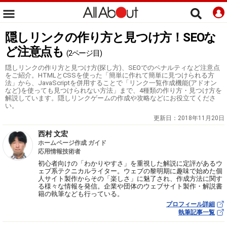
隠しリンクの作り方と見つけ方！SEOな
ど注意点も
(2ページ目)
隠しリンクの作り方と見つけ方(探し方)、SEOでのペナルティなど注意点
をご紹介。HTMLとCSSを使った「簡単に作れて簡単に見つけられる方
法」から、JavaScriptを併用することで「リンク一覧作成機能(アドオン
など)を使っても見つけられない方法」まで、4種類の作り方・見つけ方を
解説しています。隠しリンクゲームの作成や攻略などにお役立てくださ
い。
更新日：
2018年11月20日
西村 文宏
ホームページ作成 ガイド
応用情報技術者
初心者向けの「わかりやすさ」を重視した解説に定評があるウ
ェブ系テクニカルライター。ウェブの黎明期に趣味で始めた個
人サイト製作からその「楽しさ」に魅了され、作成方法に関す
る様々な情報を発信。企業や団体のウェブサイト製作・解説書
籍の執筆なども行っている。
プロフィール詳細
執筆記事一覧