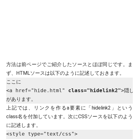
方法は前ページでご紹介したソースとほぼ同じです。ま
ず、HTMLソースは以下のように記述しておきます。
ここに

<a href="hide.html" 
class="hidelink2"
>隠しリ
上記では、リンクを作るa要素に「hidelink2」という
class名を付加しています。次にCSSソースを以下のよう
に記述します。
<style type="text/css">
