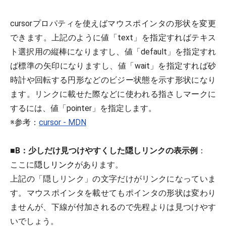
cursorプロパティを使えばマウスポインタの形状を変更
できます。上記のように値「text」を指定すればテキス
ト選択用の縦棒になりますし、値「default」を指定すれ
ば標準の矢印になりますし、値「wait」を指定すれば砂
時計や回転する円形などのビジー状態を示す形状になり
ます。リンクに載せた際などに使われる指さしマークに
するには、値「pointer」を指定します。
※参考：
cursor - MDN
■
B：少しだけ見つけやすくした隠しリンクの表示例
：
ここに
隠しリンク
があります。
上記の「隠しリンク」の文字だけがリンクになっていま
す。マウスポインタを載せてもポインタの形状は変わり
ませんが、下線が付加されるので先程よりは見つけやす
いでしょう。