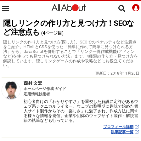
隠しリンクの作り方と見つけ方！SEOな
ど注意点も
(4ページ目)
隠しリンクの作り方と見つけ方(探し方)、SEOでのペナルティなど注意点
をご紹介。HTMLとCSSを使った「簡単に作れて簡単に見つけられる方
法」から、JavaScriptを併用することで「リンク一覧作成機能(アドオン
など)を使っても見つけられない方法」まで、4種類の作り方・見つけ方を
解説しています。隠しリンクゲームの作成や攻略などにお役立てくださ
い。
更新日：
2018年11月20日
西村 文宏
ホームページ作成 ガイド
応用情報技術者
初心者向けの「わかりやすさ」を重視した解説に定評があるウ
ェブ系テクニカルライター。ウェブの黎明期に趣味で始めた個
人サイト製作からその「楽しさ」に魅了され、作成方法に関す
る様々な情報を発信。企業や団体のウェブサイト製作・解説書
籍の執筆なども行っている。
プロフィール詳細
執筆記事一覧