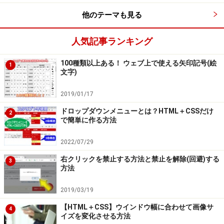
他のテーマも見る
人気記事ランキング
100種類以上ある！ ウェブ上で使える矢印記号(絵
1
文字)
2019/01/17
ドロップダウンメニューとは？HTML＋CSSだけ
2
で簡単に作る方法
2022/07/29
右クリックを禁止する方法と禁止を解除(回避)する
3
方法
2019/03/19
【HTML＋CSS】ウインドウ幅に合わせて画像サ
4
イズを変化させる方法