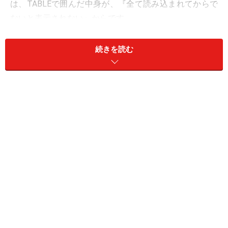
は、TABLEで囲んだ中身が、『全て読み込まれてからで
ないと表示されない』からです。
※配置方法を指定するスタイルシートを使えばTABLEを使わなくても
続きを読む
様々な構造を実現できますが、2001年10月現在ではサポートしていな
いブラウザ（バージョン）が多いので、確実に望み通り表示するには
TABLEを使う必要があります。
通常、ページは読み込まれた順に上から少しずつ表示さ
れます。 しかし、TABLEの場合は、中身を全て読み込ん
でからでないとレイアウトを決定できませんので、全体
を読み込み終わってからしか描画（表示）されません。