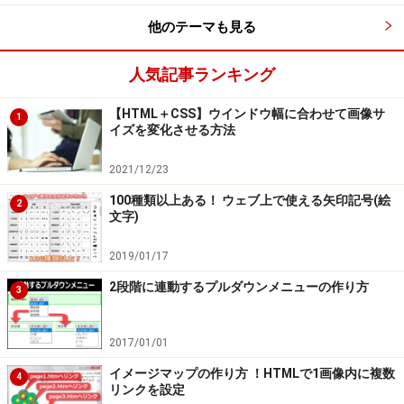
他のテーマも見る
せめて上下に分割
人気記事ランキング
構成によっては、横一列で区切れるような箇所がほとん
ど見つからない場合もあるでしょうね。その場合でも、
【HTML＋CSS】ウインドウ幅に合わせて画像サ
1
イズを変化させる方法
せめて、上下２つのTABLEに分割できるように構成をち
ょっとだけ再検討してみましょう。（下図）
2021/12/23
100種類以上ある！ ウェブ上で使える矢印記号(絵
2
上下に分割する際は、
「１画面で見える範囲」（上）と
文字)
スクロールしないと見えない範囲（下）に分割
できるよ
2019/01/17
うに考えると良いでしょう。
2段階に連動するプルダウンメニューの作り方
3
１画面（※1）で見える部分さえ先に表示されれば、残り
の部分の表示が多少遅かったとしても、 １画面で見える
2017/01/01
範囲の文字を読んでいる間（※2）に、下の部分が読み込
イメージマップの作り方 ！HTMLで1画像内に複数
4
まれることになるので、 随分マシになるからです。
リンクを設定