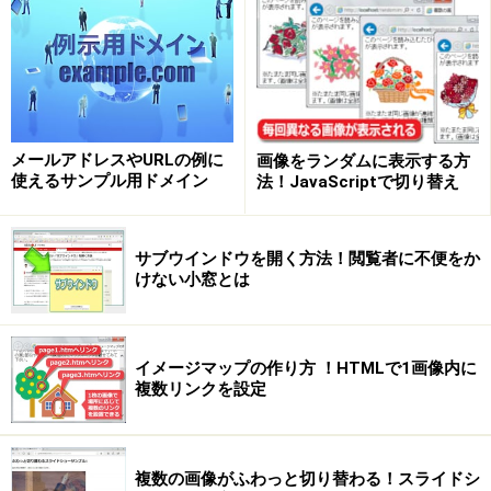
例えば、ページを良く見ると、横一列に切れる箇所が見
つかることがあります。下図をご参照下さい。そういう
箇所を見つけたら、そこでTABLEを切りましょう。そう
すれば、その箇所まで読み込まれた時点で、それより上
の部分は表示されます。
メールアドレスやURLの例に
画像をランダムに表示する方
使えるサンプル用ドメイン
法！JavaScriptで切り替え
サブウインドウを開く方法！閲覧者に不便をか
けない小窓とは
イメージマップの作り方 ！HTMLで1画像内に
複数リンクを設定
複数の画像がふわっと切り替わる！スライドシ