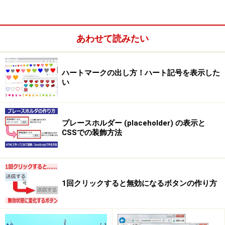
あわせて読みたい
ハートマークの出し方！ハート記号を表示した
い
ですから、TABLEで１ページ全体を囲んでしまうと、中
身の分量によっては、表示が非常に遅くなってしまいま
プレースホルダー (placeholder) の表示と
す。
CSSでの装飾方法
細かく分割
だからといって、TABLEの使用をやめろと言うわけでは
1回クリックすると無効になるボタンの作り方
ありません。 解決法は簡単で、複数のTABLEに分割すれ
ば良いのです。