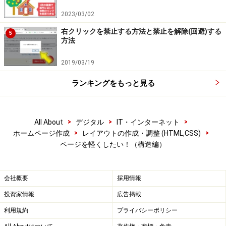
2023/03/02
ですから、なんとか構成を再検討して、１画面分で
TABLEを分割できるような構成に変えてみましょう。
右クリックを禁止する方法と禁止を解除(回避)する
5
方法
※1:アクセス者の環境によって１画面の高さは異なりますが、だいたい
2019/03/19
800×600解像度が平均と考えて、それを基準に高さを考えると良いで
ランキングをもっと見る
しょう。
※2:もちろん、リピーター（再度訪れてくれたユーザ）の場合は、上の
部分を読まずに、下の部分に アクセスしたいと思うかも知れませんか
>
>
>
All About
デジタル
IT・インターネット
ら、細かく分割できるなら、できるだけ分割する方が 良いわけです
>
>
ホームページ作成
レイアウトの作成・調整 (HTML,CSS)
ページを軽くしたい！（構造編）
が。
分割できそうにないデザインの場合でも
会社概要
採用情報
どこを探しても分割できそうな箇所はない！というデザ
投資家情報
広告掲載
インの場合もあるでしょうね。 そういう場合でも方法は
利用規約
プライバシーポリシー
あります。