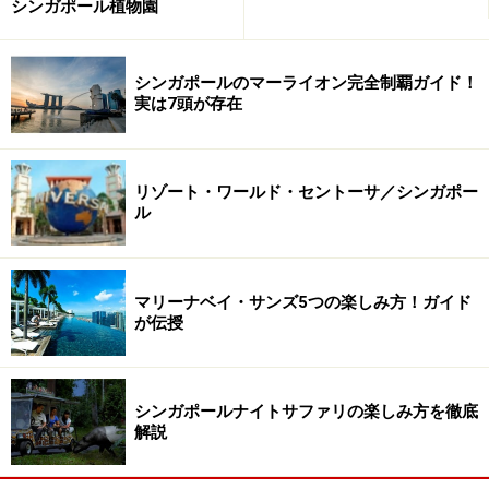
シンガポール植物園
■
Raffles Hotel
住所：1 Beach Road
TEL：+65 6337-1886
シンガポールのマーライオン完全制覇ガイド！
料金：690シンガポールドル～
実は7頭が存在
アクセス：MRTシティホール駅よりすぐ
リゾート・ワールド・セントーサ／シンガポー
ル
最高級2 シャングリ・ラ ホテル シンガポー
ル
マリーナベイ・サンズ5つの楽しみ方！ガイド
が伝授
デラックス・プールビューの客室からの眺めは最高
シンガポールナイトサファリの楽しみ方を徹底
シャングリ・ラ ホテル シンガポールの特長をひと言で表
解説
現するとすれば「都会の洗練とリゾートの優雅さがマッ