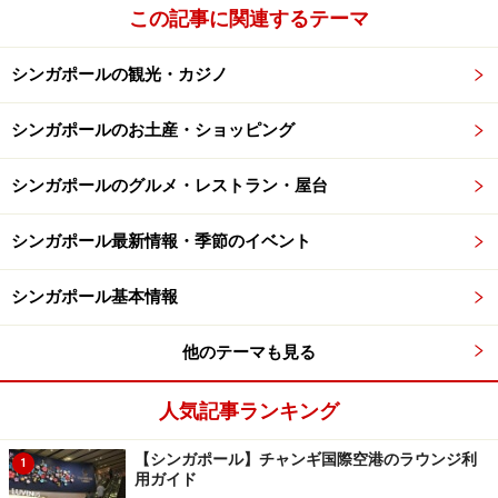
チした都市型リゾートホテル」。岩や滝などが配され
この記事に関連するテーマ
100種類以上の熱帯植物が生い茂る広大な敷地は、シン
ガポールのホテルとしては最大規模。
シンガポールの観光・カジノ
1971年に開業して以来、伝統と気品を保ちつつ、常に進
シンガポールのお土産・ショッピング
化し続けるシャングリ・ラ ホテルは、3つのウィングか
シンガポールのグルメ・レストラン・屋台
ら成り立っています。スタイリッシュなタワーウィン
グ、バルコニーからトロピカルな中庭の景色が楽しめる
シンガポール最新情報・季節のイベント
ガーデンウィング、世界のVIPたちが来星の際、必ずと
言ってよいほど宿泊する最もグレードの高いヴァレーウ
シンガポール基本情報
イングの3ウィング。滞在のスタイルに合わせてお部屋
をチョイスすることができます。
他のテーマも見る
＜DATA＞
人気記事ランキング
■
Shangri-La Hotel, Singapore
【シンガポール】チャンギ国際空港のラウンジ利
住所：22 Orange Grove Road
1
用ガイド