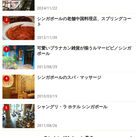
TEL：+65 6737-3644
料金：324シンガポールドル～
2024/11/22
アクセス：MRTオーチャード駅より徒歩約15分,タクシー
シンガポールの老舗中国料理店、スプリングコー
2
ト
で約5分
2012/11/30
可愛いプラナカン雑貨が揃うルマービビ／シンガ
3
最高級3 セントレジス シンガポール
ポール
2013/08/29
シンガポールのスパ・マッサージ
4
各客室のバスルームも豪華で美しいセントレジス ホテル シ
ンガポール
2010/03/19
オーチャードロードへも歩いて行ける便利な立地なが
シャングリ・ラ ホテル シンガポール
5
ら、高級住宅地や各国大使館にも囲まれたハイグレード
な雰囲気漂うタングリンロードに面したセントレジス シ
2011/08/26
ンガポール。ラグジュアリーホテルとして100年以上の