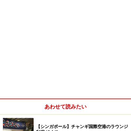
ンガポール。長い歴史を経てきた伝統のあるホテル、最
新式の設備を整えた近代的なホテルまで、一言で最高級
ホテルといってもスタイルは様々です。嗜好や話題性、
立地など、自分スタイルで最高級ホテルを選べるのもバ
リエーションのあるシンガポールの高級ホテル事情なら
では。記念日を祝う旅行はもちろん、日頃頑張っている
自分へのご褒美に、ラグジュアリーな滞在を約束してく
れる高級ホテルに泊まってみませんか？
最高級1 ラッフルズ ホテル
あわせて読みたい
一度は滞在してみたい憧れのラッフルズホテル
シンガポールのみならず、世界を代表する名門ホテルと
【シンガポール】チャンギ国際空港のラウンジ