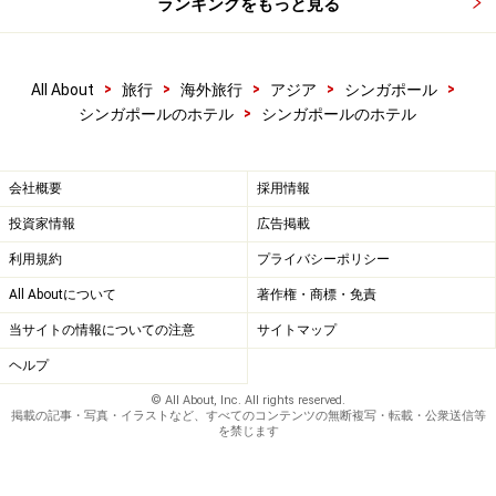
ランキングをもっと見る
歴史を誇る『セントレジス ニューヨーク』が満を持して
2007年末にシンガポール上陸を果たしました。
>
>
>
>
>
All About
旅行
海外旅行
アジア
シンガポール
バトラーサービスの先駆けホテルでもあるセントレジ
>
シンガポールのホテル
シンガポールのホテル
ス。ゲスト1人1人に合わせたバトラーサービスは24時間
利用可能。その象徴として、各部屋にはコーヒーメーカ
会社概要
採用情報
ーがありません。何故なら、ゲストが飲みたいときにい
投資家情報
広告掲載
つでも淹れたてのコーヒーを運んでくれるから。日本語
が話せるバトラーも3名いるので、英語が苦手な人でも
利用規約
プライバシーポリシー
バトラーサービスを気軽に利用することが出来ます。
All Aboutについて
著作権・商標・免責
当サイトの情報についての注意
サイトマップ
フランスの3つ星レストランで腕を振るっていたフレデ
ヘルプ
リック・コリンがエグゼクティブ・シェフを務めるブラ
© All About, Inc. All rights reserved.
ッセリー『レサブール』をはじめグルメも充実。ウォー
掲載の記事・写真・イラストなど、すべてのコンテンツの無断複写・転載・公衆送信等
を禁じます
ムストーンスパで人気の『ルメードゥ スパ』でのリラッ
クスしたひとときもセントレジス滞在の醍醐味です。