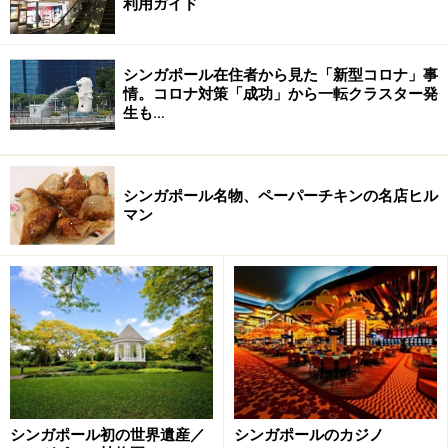
利用ガイド
言っても過言ではない最高級ホテル、ラッフルズ ホテ
ル。チャーリー・チャップリンやサマセット・モームな
ど、そうそうたる著名人を常連客として迎え入れてきた
シンガポール在住者から見た「新型コロナ」事
情。コロナ対策「成功」から一転クラスター発
このホテル。1887年、アルメニアの商人サーキース兄弟
生も…
が大邸宅を手直しし、レストラン＆ホテルとしてオープ
ンさせたのが始まりです。
シンガポール名物、ペーパーチキンの名店ヒル
1989年には、約2年半という期間と、約2億シンガポール
マン
ドルという大金をかけて大改装が行われました。コロニ
アル調の美しいたたずまいはそのままに、より快適なホ
テルに生まれ変わったラッフルズ ホテル。現在は、すべ
ての客室がスイートルーム仕様で、どのお部屋にも専任
のバトラーが就き、24時間いつでもサービスを受けるこ
とが出来ます。
＜DATA＞
シンガポール初の世界遺産／
シンガポールのカジノ