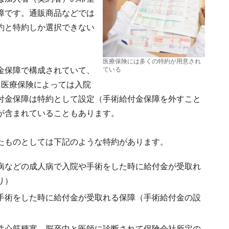
障です。通販商品などでは
約と特約しか選択できない
医療保険には多くの特約が用意され
金保障で構成されていて、
ている
。医療保険によっては入院
付金保障は特約として設定（手術給付金保障を外すこと
が含まれていることもあります。
たものとしては下記のような特約があります。
病などの成人病で入院や手術をした時に給付金が受取れ
り）
手術をした時に給付金が受取れる保障（手術給付金の設
性心筋梗塞、脳卒中と医師に診断されて保険会社所定の