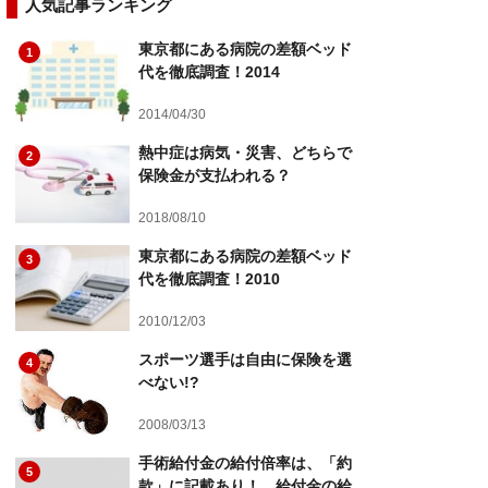
人気記事ランキング
東京都にある病院の差額ベッド
1
代を徹底調査！2014
2014/04/30
熱中症は病気・災害、どちらで
2
保険金が支払われる？
2018/08/10
東京都にある病院の差額ベッド
3
代を徹底調査！2010
2010/12/03
スポーツ選手は自由に保険を選
4
べない!?
2008/03/13
手術給付金の給付倍率は、「約
5
款」に記載あり！ 給付金の給