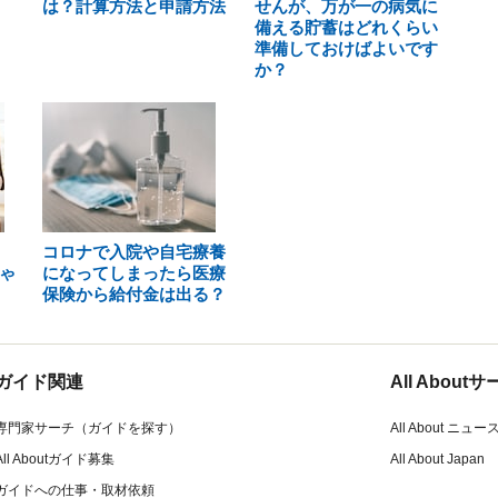
は？計算方法と申請方法
せんが、万が一の病気に
備える貯蓄はどれくらい
準備しておけばよいです
か？
コロナで入院や自宅療養
ゃ
になってしまったら医療
保険から給付金は出る？
ガイド関連
All Abou
専門家サーチ（ガイドを探す）
All About ニュー
All Aboutガイド募集
All About Japan
ガイドへの仕事・取材依頼