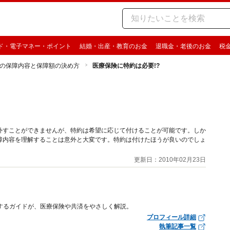
ド・電子マネー・ポイント
結婚・出産・教育のお金
退職金・老後のお金
税
の保障内容と保障額の決め方
医療保険に特約は必要!?
外すことができませんが、特約は希望に応じて付けることが可能です。しか
障内容を理解することは意外と大変です。特約は付けたほうが良いのでしょ
更新日：2010年02月23日
するガイドが、医療保険や共済をやさしく解説。
プロフィール詳細
執筆記事一覧