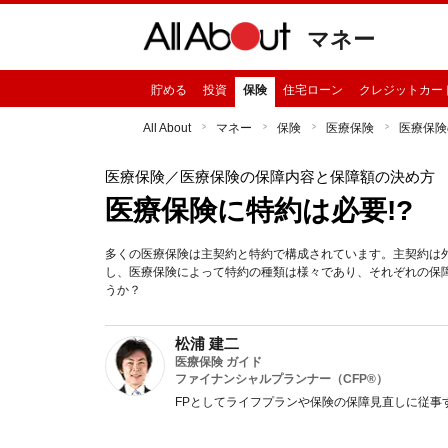
マネー
貯める
投資
保険
住宅ローン
クレジットカー
All About
マネー
保険
医療保険
医療保険
医療保険
／医療保険の保障内容と保障額の決め方
医療保険に特約は必要!?
多くの医療保険は主契約と特約で構成されています。主契約は
し、医療保険によって特約の種類は様々であり、それぞれの保
うか？
松浦 建二
医療保険 ガイド
ファイナンシャルプランナー（CFP®）
FPとしてライフプランや保険の保障見直しに従事