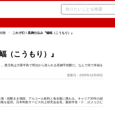
焼酎
これぞ幻！黒麹仕込み『蝙蝠（こうもり）』
蝠（こうもり）』
』。鹿児島は大隈半島で明治から造られる黒麹芋焼酎だ。なんで何で幸福を
更新日：2005年10月09日
酒・焼酎きき酒師。アルコール飲料と食全般に携わる。キャリア30年の経
情報を提供。日本料飲サービス向上研究会会長。藝術学舎・非常勤講師。著
...続きを読む
性の会（SAKE女の会）代表理事。