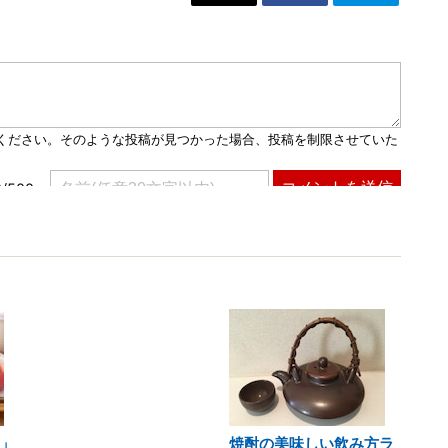
上」
焼酎の美味しい飲み方ラ