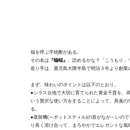
福を呼ぶ芋焼酎がある。
その名は
『蝙蝠』
。読めるかな？「こうもり」
造り手は、鹿児島大隈半島で明治３年より創業
まず、味わいのポイントは以下のとおり。
●シラス台地で大切に育てられた黄金千貫を、
いう贅沢な使い方をすることによって、異臭の
る。
●蒸留機(＝ポットスティル)の首がなが～いの
り長く溶け合って、まろやかでエレガントな風