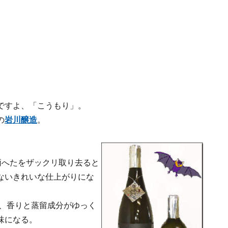
ですよ、「こうもり」。
の
岩川醸造
。
両へたをザックリ取り去ると
ないきれいな仕上がりにな
で、香りと蒸留成分がゆっく
味になる。