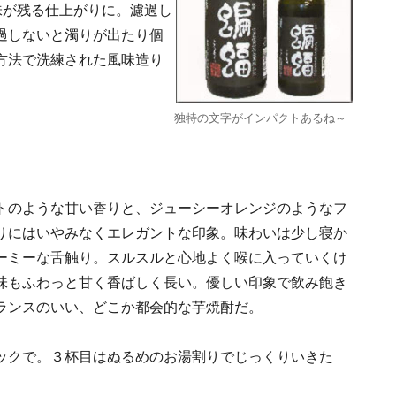
味が残る仕上がりに。濾過し
過しないと濁りが出たり個
方法で洗練された風味造り
独特の文字がインパクトあるね～
トのような甘い香りと、ジューシーオレンジのようなフ
りにはいやみなくエレガントな印象。味わいは少し寝か
ーミーな舌触り。スルスルと心地よく喉に入っていくけ
味もふわっと甘く香ばしく長い。優しい印象で飲み飽き
ランスのいい、どこか都会的な芋焼酎だ。
ックで。３杯目はぬるめのお湯割りでじっくりいきた