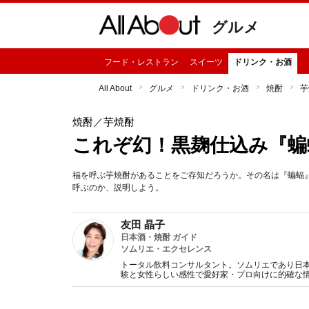
グルメ
フード・レストラン
スイーツ
ドリンク・お酒
All About
グルメ
ドリンク・お酒
焼酎
芋
焼酎
／芋焼酎
これぞ幻！黒麹仕込み『蝙
福を呼ぶ芋焼酎があることをご存知だろうか。その名は『蝙蝠
呼ぶのか、説明しよう。
友田 晶子
日本酒・焼酎 ガイド
ソムリエ・エクセレンス
トータル飲料コンサルタント。ソムリエであり日本
験と女性らしい感性で愛好家・プロ向けに的確な
書多数。（一社）日本のSAKEとWINEを愛する女