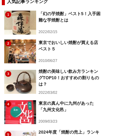
人気記事ランキング
「幻の芋焼酎」ベスト5！入手困
1
難な芋焼酎とは
2022/02/15
東京でおいしい焼酎が買える店
2
ベスト５
2010/06/27
焼酎の美味しい飲み方ランキン
3
グTOP10！おすすめの割りもの
は？
2022/03/02
東京の真ん中に九州があった
4
「九州文化邑」
2009/03/23
2024年度「焼酎の売上」ランキ
5