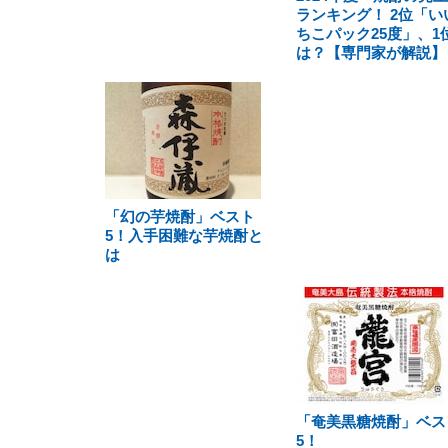
ランキング！ 2位「い
ちこパック25度」、1
は？【専門家が解説】
「幻の芋焼酎」ベスト
5！入手困難な芋焼酎と
は
「奄美黒糖焼酎」ベス
5！