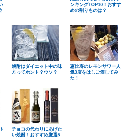
い
ンキングTOP10！おすす
位
めの割りものは？
焼酎はダイエット中の味
恵比寿のレモンサワー人
方ってホント？ウソ？
気3店をはしご酒してみ
た！
ト
チョコの代わりにあげた
い焼酎！おすすめ厳選5