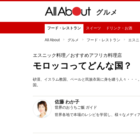
グルメ
フード・レストラン
スイーツ
ドリンク・お酒
All About
グルメ
フード・レストラン
エスニ
エスニック料理
／おすすめアフリカ料理店
モロッコってどんな国？
砂漠、イスラム教国、ベールと民族衣装に身を纏う人々・・・
国。
佐藤 わか子
世界のおうちご飯 ガイド
世界各地で本場のレシピを学習し、様々なメディ