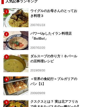
人気記事ランキング
ウイグルのお母さんのとってお
1
き料理３
2007/01/18
パワーUpしたイラン料理店
2
「BolBol」
2007/02/20
ダルスープの作り方！ネパール
3
の豆料理レシピ
2019/09/30
＜世界の食紀行＞ブルガリアの
4
パン【1】
2006/09/09
クスクスとは？ 実は北アフリカ
5
で生まれたパスタの一種だった⁉