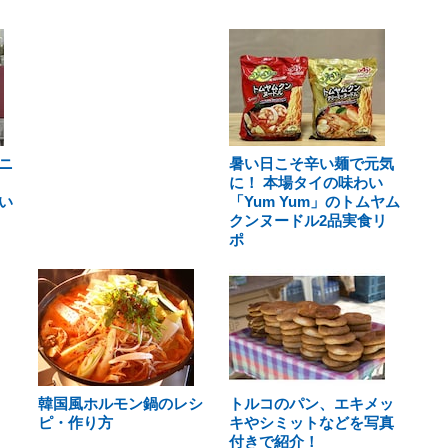
ニ
暑い日こそ辛い麺で元気
に！ 本場タイの味わい
い
「Yum Yum」のトムヤム
クンヌードル2品実食リ
ポ
韓国風ホルモン鍋のレシ
トルコのパン、エキメッ
ピ・作り方
キやシミットなどを写真
付きで紹介！