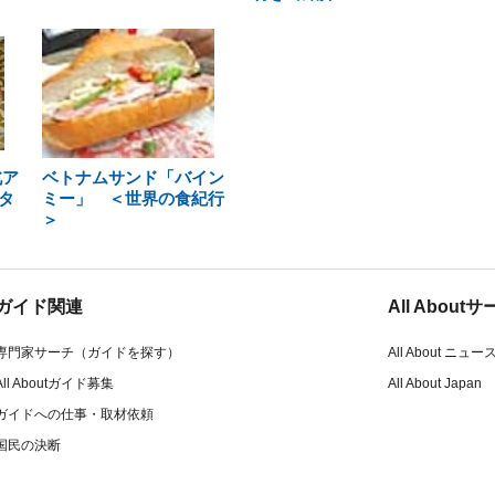
北ア
ベトナムサンド「バイン
タ
ミー」 ＜世界の食紀行
＞
ガイド関連
All Abou
専門家サーチ（ガイドを探す）
All About ニュー
All Aboutガイド募集
All About Japan
ガイドへの仕事・取材依頼
国民の決断