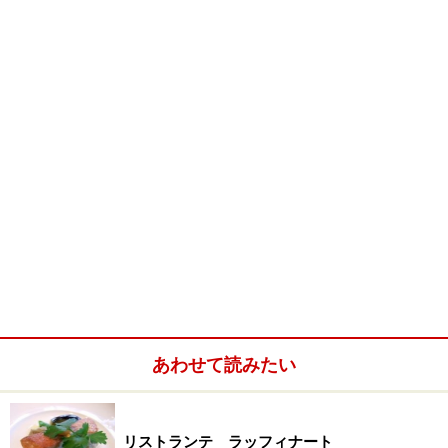
ニ 神戸 北野
」。
テラス席も完備。春～初夏は、ここでティータイムを過
ごしたいですね。
三宮駅を降り立って山手に向かい、中山手通りからハン
ター坂を登って山本通りを西に折れて暫し歩くと、北側
の低い石垣の上に、真っ白なオイルペンキ塗の板壁に、
2階の張り出し窓がひときわ目を引くコロニアルスタイ
ルの「異人館」が現れます。眩しいくらいに白い外壁
に、緑色のよろい戸が鮮やかに映えるこの建物は、明治
あわせて読みたい
41年(1908)フランス人貿易商グラシアニさんが自邸とし
て建設された館。
リストランテ ラッフィナート