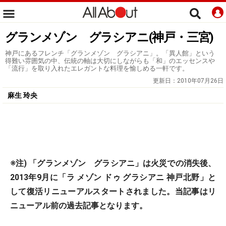
グランメゾン グラシアニ(神戸・三宮)
神戸にあるフレンチ「グランメゾン グラシアニ」。「異人館」という
得難い雰囲気の中、伝統の軸は大切にしながらも「和」のエッセンスや
「流行」を取り入れたエレガントな料理を愉しめる一軒です。
更新日：
2010年07月26日
麻生 玲央
※注) 「グランメゾン グラシアニ」は火災での消失後、
2013年9月に「ラ メゾン ドゥ グラシアニ 神戸北野」と
して復活リニューアルスタートされました。当記事はリ
ニューアル前の過去記事となります。