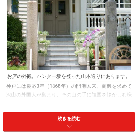
お店の外観。ハンター坂を登った山本通りにあります。
神戸には慶応3年（1868年）の開港以来、商機を求めて
沢山の外国人が集まり、その山の手に祖国を懐かしむ様
式の自邸を競って建設しました。
続きを読む
本日ご紹介するのは、そんな貴重な歴史的建造物の中に
身を置きながら、日本の良さを取り入れたフレンチを楽
しめる、類稀なるレストラン「
グランメゾン グラシア