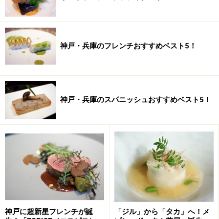
シンプルでエレガントな店内。落ち着きます。
神戸・兵庫のフレンチおすすめベスト5！
神戸に西洋館は数あれど、見学用ではなく、当時のエキ
ゾチックな佇まいの中でゆったりと食事のできるレスト
ランとして有効活用されている例は数えるほどしかあり
ませんし、料理の素晴らしさも含めて、神戸フレンチ中
神戸・兵庫のスパニッシュおすすめベスト5！
でもとりわけ類稀な存在感を放っているのです。
シェフの森永正宏さん。
このレストランの総料理長は、京都ご出身の森永 正宏
氏さん。東京のフレンチの名店「シェ・イノ」で6年も
の間、基礎をみっちり修行後、1993年に渡仏。パリの三
神戸に超新星フレンチが誕
「ジル」から「タカ」へ！メ