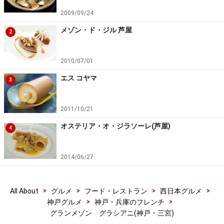
2009/09/24
メゾン・ド・ジル 芦屋
2
2010/07/01
エス コヤマ
3
2011/10/21
オステリア・オ・ジラソーレ(芦屋)
4
2014/06/27
>
>
>
>
All About
グルメ
フード・レストラン
西日本グルメ
>
>
神戸グルメ
神戸・兵庫のフレンチ
グランメゾン グラシアニ(神戸・三宮)