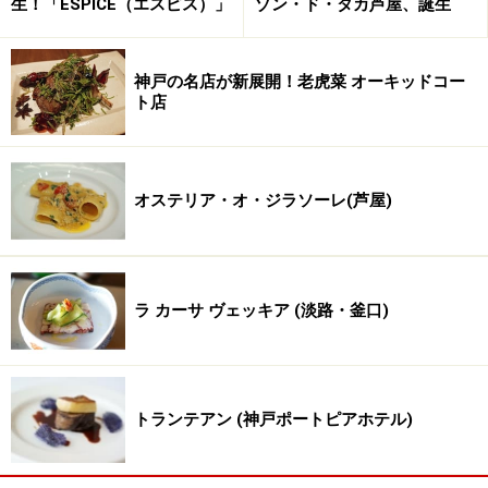
生！「ESPICE（エスピス）」
ゾン・ド・タカ芦屋、誕生
ツ星「ギー・サヴォワ」、ボルドーの「グラヴリエ」、
ロアンヌの三ツ星「トロワグロ」、ローザンヌ郊外の三
ツ星「シェ・ジラルデ」など、そうそうたる店で腕を磨
神戸の名店が新展開！老虎菜 オーキッドコー
ト店
かれました。
伝統の軸は大切にしながらも、「和」のエッセンスや
「流行」を取り入れたエレガントな料理スタイルは、日
オステリア・オ・ジラソーレ(芦屋)
本と異文化が共存する神戸に相応しい世界を描き出され
ています。
ラ カーサ ヴェッキア (淡路・釜口)
次ページでは、
コース料理
を御紹介します
※記事内容は執筆時点のものです。最新の内容をご確認くださ
い。
※メニューや料金などのデータは、取材時または記事公開時点で
トランテアン (神戸ポートピアホテル)
の内容です。