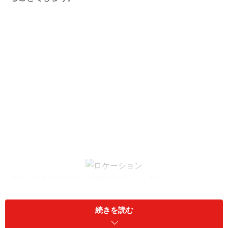
場所は東大寺旧境内の南西角の地という素晴らしいロケーシ
ョン
一旦は閉店したこのモードスパニッシュの名店が、2016
続きを読む
年12月10日、見事な変身を遂げて「奈良の中の奈良」と