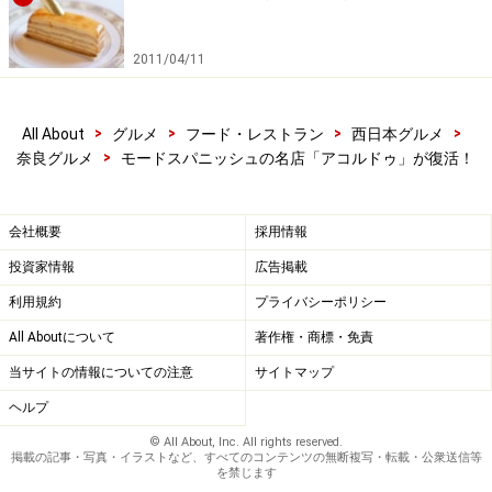
られています。
2011/04/11
ダイニングの窓から見える落ち葉の風景とイメージが重
なり、葉を模したチュイールを食べることでより一層、
>
>
>
>
季節感が体感できるようになる趣向の一皿。
All About
グルメ
フード・レストラン
西日本グルメ
>
奈良グルメ
モードスパニッシュの名店「アコルドゥ」が復活！
日本料理だと八寸の盛り付けに落ち葉を散らして季節感
を演出することはありますが、川島シェフの場合はその
葉を食べられる料理にするところがユニーク。アソビ心
会社概要
採用情報
が利いていて面白いですね。
投資家情報
広告掲載
利用規約
プライバシーポリシー
All Aboutについて
著作権・商標・免責
・牡蠣とビーツ、旨味と土、穏やかな酸味
当サイトの情報についての注意
サイトマップ
ヘルプ
牡蠣とビーツ、旨味と土、穏やかな酸味
© All About, Inc. All rights reserved.
掲載の記事・写真・イラストなど、すべてのコンテンツの無断複写・転載・公衆送信等
を禁じます
今が旬の牡蠣と、土のニュアンスが感じられるビーツの