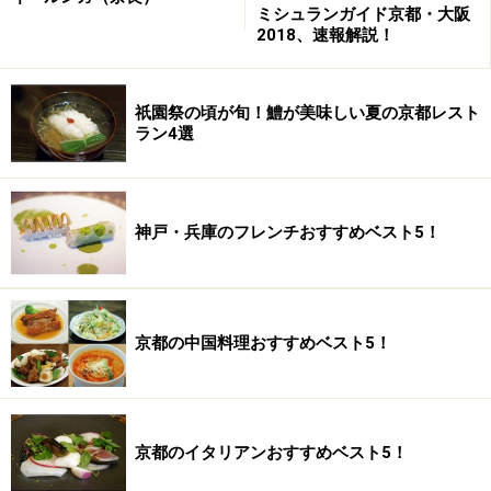
ミシュランガイド京都・大阪
料理と共にその「自然」を最大限に味わえるよう、待合
2018、速報解説！
もメインダイニングも北側が天井から床まで全面ガラス
張りのすっきりとモダンなインテリア。フローリングの
祇園祭の頃が旬！鱧が美味しい夏の京都レスト
床に加えて天井も総桐板張りと、奈良の自然に溶け込ん
ラン4選
でいます。
神戸・兵庫のフレンチおすすめベスト5！
建物2階にある「チャペル」。来年から稼動予定の宿泊施設
も一室あります。
また、2階には若草山を真正面に望む50席のウェディン
グ兼レセプション会場の他、オーベルジュとして宿泊可
京都の中国料理おすすめベスト5！
能な部屋も1室設けられています。
京都のイタリアンおすすめベスト5！
アコルドゥのランチコースより