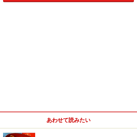
もいえる東大寺旧境内の南西角の地で再起を果たされま
した。
メインダイニングからは厨房の中を見ることができます
ガラス張りの広いオープンキッチンで腕を揮われるのは
バスクの2ツ星「ムガリッツ」で修業された川島宙シェ
フと旧アコルドゥ開店時からの右腕でダイビル本館のド
ノスティアから戻ってこられた日野さんを始め5名、サ
ービスは川島シェフの奥様を中心に6名が当たられま
す。
あわせて読みたい