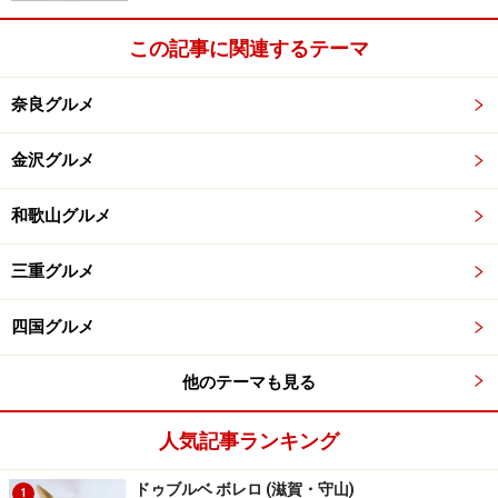
この記事に関連するテーマ
テーブルにつくと、まずは「奈良茶と当帰」と名付けられた
温かい奈良吉野産の御茶が供されます。
奈良グルメ
コースは、ランチコースが6,500円(税+8%)、ディナーコ
金沢グルメ
ースが13,000円(税+サ10%別)からとなっており、今回は
ランチコースからの御紹介です。
和歌山グルメ
三重グルメ
・枯れ木と落ち葉
四国グルメ
枯れ木と落ち葉
他のテーマも見る
定番の「イタリア産オリーブ」の後は、「枯れ木と落ち
人気記事ランキング
葉」と名付けられた料理が登場です。葉は「タラ」や
「牛蒡」「パプリカ」「ターメリック」「黒胡椒」で作
ドゥブルベ ボレロ (滋賀・守山)
1