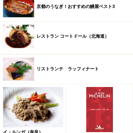
京都のうなぎ！おすすめの鰻屋ベスト3
レストラン コートドール（北海道）
「akordu」の待合室
リストランテ ラッフィナート
今回の店舗の敷地はなんと350坪！ 建物の北東側に東
大寺の森と空が拡がり、朝夕には鹿も出没するという、
季節を肌で感じる自然の中の立地です。
広い芝の前庭を臨むメインダイニング。静謐なモンテヴェル
ディの流れる中、落ち着いて食事ができます。
イ・ルンガ（奈良）