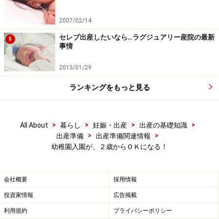
を預かるとなると、お世話的な別のノウハウも必要にな
ってきますから。
2007/02/14
セレブ出産したいなら…ラグジュアリー産院の最新
5
事情
ということで、受け入れる側の体制作りが欠かせません
が、それができるのなら専業主婦のママにとっては助か
2015/01/29
るのではと思います。
ランキングをもっと見る
私も子どもが小さいうちは保育園に預けませんでしたか
ら、２歳くらいまでの子どもを家で見るしんどさという
>
>
>
>
All About
暮らし
妊娠・出産
出産の基礎知識
のは実感としてありますね。」
>
>
出産準備
出産準備関連情報
幼稚園入園が、２歳からＯＫになる！
～ガイドはこう考える～
会社概要
採用情報
現在３歳児入園も、４歳児入園もできる中で、やはり３
投資家情報
広告掲載
歳児入園を選ぶママがかなり多くなってきているのも事
利用規約
プライバシーポリシー
実。そして、子どもをのびのびと遊ばせられる環境が少