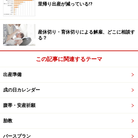
里帰り出産が減っている!?
３人目の末っ子だからと気持ちに余裕があるとかいうこ
とでもなくて、もちろんイライラしちゃうこともあるけ
れど、３歳くらいまでって、本当にかわいいから。母と
しては預けちゃうと自分が寂しいし、近くで見ていたい
産休切り・育休切りによる解雇、どこに相談す
る？
って感じです。
だから、２歳から幼稚園に通わせるって言うのは、私と
この記事に関連するテーマ
してはちょっと抵抗ありますね。」
出産準備
●一人っ子の年中ママＢさん
戌の日カレンダー
「私は少しでも早く預けられるならそれに越したことは
ないと思います。子どもと２人きりだと、小言が多くな
腹帯・安産祈願
っちゃうんですよ。うちは４歳から幼稚園に入れたけれ
ど、子どもが幼稚園でのびのび遊んでいる様子を見て、
胎教
もっと早く入れれば良かったと思いました。
バースプラン