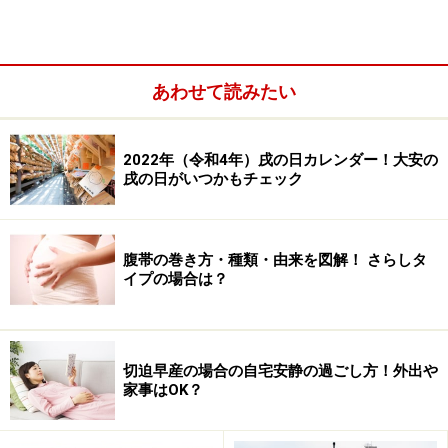
あわせて読みたい
地域によっても考え方は異なるようで、東京都の場合な
2022年（令和4年）戌の日カレンダー！大安の
どは３年保育を選択するお母さんが年々増えています
戌の日がいつかもチェック
が、その他の地域では満３歳になった４月から入園させ
る３年保育か、満４歳になった４月から入園させる２年
保育が良いのかと迷っているお母さんも少なくないよう
腹帯の巻き方・種類・由来を図解！ さらしタ
です。
イプの場合は？
ということで、今回の「２歳から幼稚園入園ＯＫ」とい
うことについてどう考えるのか、現役ママ達に緊急イン
切迫早産の場合の自宅安静の過ごし方！外出や
タビューしてみました。
家事はOK？
>>ママ達は「２歳から幼稚園入園ＯＫ」をこう考えてい