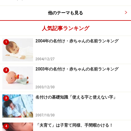
２歳くらいの子でも、話しができるようになると、分か
らないとはわかっていても対等に怒っちゃうんですよ
他のテーマも見る
ね。怒った後で自分自身、落ち込んじゃったりして。か
人気記事ランキング
といって、気軽に預けられるところもないし。
2004年の名付け・赤ちゃんの名前ランキング
1
だから、午前中だけとか短い時間でも良いから幼稚園と
いう安心できる場所に預けられるようになるのはとても
2004/12/27
いいと思います。お母さん自身も、子どもと離れている
2003年の名付け・赤ちゃんの名前ランキング
間、ちょっとリフレッシュできますしね。」
2
●幼稚園事情にも詳しい保育園ママＣさん
2003/12/30
「現状の幼稚園のまま２歳児に対応するのは、ちょっと
名付けの基礎知識「使える字と使えない字」
3
難しいような気がします。資格的にも、幼稚園教諭とし
て学ぶのと、保育士として学ぶのとでは、年齢の幅が違
2007/10/30
うはず。先生方が低年齢の子どもをどう受け入れられる
「夫育て」は子育て同様、手間暇かける！
4
かと言う部分も、重要になってくると思います。２歳児