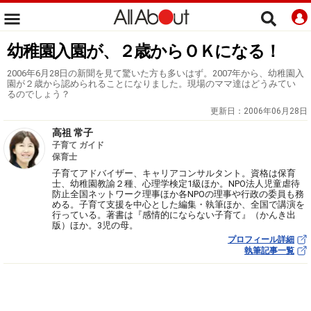
幼稚園入園が、２歳からＯＫになる！
2006年6月28日の新聞を見て驚いた方も多いはず。2007年から、幼稚園入
園が２歳から認められることになりました。現場のママ達はどうみてい
るのでしょう？
更新日：
2006年06月28日
高祖 常子
子育て ガイド
保育士
子育てアドバイザー、キャリアコンサルタント。資格は保育
士、幼稚園教諭２種、心理学検定1級ほか。NPO法人児童虐待
防止全国ネットワーク理事ほか各NPOの理事や行政の委員も務
める。子育て支援を中心とした編集・執筆ほか、全国で講演を
行っている。著書は『感情的にならない子育て』（かんき出
版）ほか。3児の母。
プロフィール詳細
執筆記事一覧