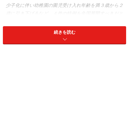
少子化に伴い幼稚園の園児受け入れ年齢を満３歳から２
歳に引き下げるなど、４件の特例を全国展開すべきだと
の意見をまとめた。９月に構造改革特区推進本部（本部
長・小泉首相）が正式決定する。」
続きを読む
＊斜体は
asahi.com
より引用
現在長野県や仙台市など、７県３１市区町で２歳から入
園できる特例が認められていますが、これを全国展開す
るということです。