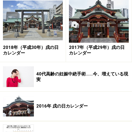
る>>
「２歳から入園ＯＫ」に対するママ達の気
持ち
2018年（平成30年）戌の日
2017年（平成29年）戌の日
カレンダー
カレンダー
40代高齢の妊娠中絶手術……今、増えている現
もっと手元に置いておきたい？少しでも早く通わせたい？
実
●３人の子どもを持つ年中ママＡさん
「私は小さい頃は母親と過ごすことが大事だと思ってい
ます。うちの子は早生まれだったし、それに何より自分
2016年 戌の日カレンダー
ができるだけ手元においておきたかったから、４歳から
の２年保育を選びました。