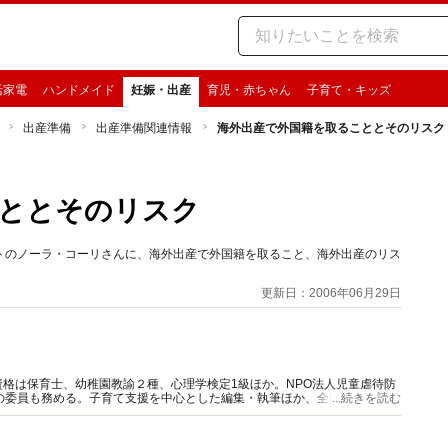
活家電
ハンドメイド
妊娠・出産
育児・赤ちゃん
子育て・キッズ
出産準備
出産準備関連情報
海外出産で外国籍を取ることとそのリスク
ととそのリスク
トのノーラ・コーリさんに、海外出産で外国籍を取ること、海外出産のリス
更新日：2006年06月29日
格は保育士、幼稚園教諭２種、心理学検定1級ほか。NPO法人児童虐待防
の委員も務める。子育て支援を中心とした編集・執筆ほか、全国で講演を行
...続きを読む
んき出版）ほか。3児の母。