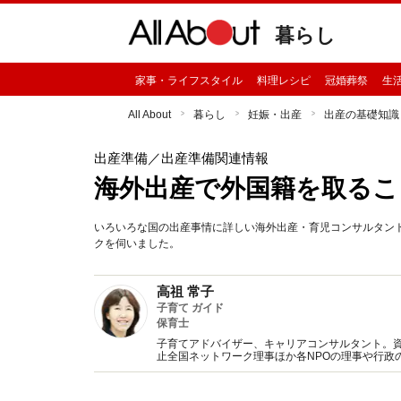
暮らし
家事・ライフスタイル
料理レシピ
冠婚葬祭
生
All About
暮らし
妊娠・出産
出産の基礎知識
出産準備
／出産準備関連情報
海外出産で外国籍を取るこ
いろいろな国の出産事情に詳しい海外出産・育児コンサルタン
クを伺いました。
高祖 常子
子育て ガイド
保育士
子育てアドバイザー、キャリアコンサルタント。資
止全国ネットワーク理事ほか各NPOの理事や行政
っている。著書は『感情的にならない子育て』（か