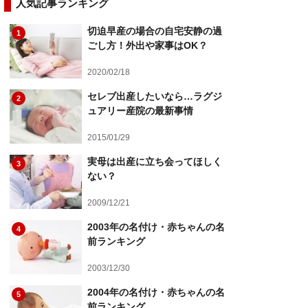
人気記事ランキング
切迫早産の場合の自宅安静の過
1
ごし方！外出や家事はOK？
2020/02/18
セレブ出産したいなら…ラグジ
2
ュアリー産院の最新事情
2015/01/29
実母は出産に立ち会ってほしく
3
ない？
2009/12/21
2003年の名付け・赤ちゃんの名
4
前ランキング
2003/12/30
2004年の名付け・赤ちゃんの名
5
前ランキング