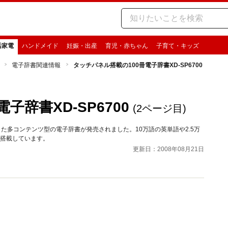
活家電
ハンドメイド
妊娠・出産
育児・赤ちゃん
子育て・キッズ
電子辞書関連情報
タッチパネル搭載の100冊電子辞書XD-SP6700
子辞書XD-SP6700
(2ページ目)
た多コンテンツ型の電子辞書が発売されました。10万語の英単語や2.5万
を搭載しています。
更新日：2008年08月21日