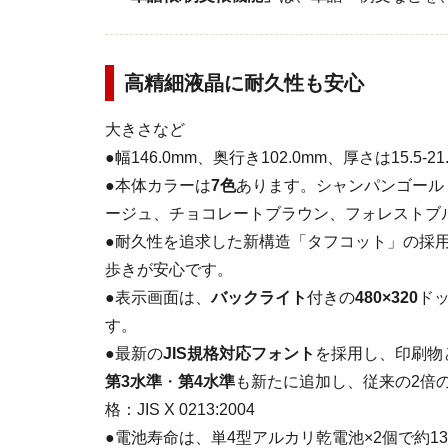
高精細液晶に耐久性も安心
大きさなど
●幅146.0mm、奥行き102.0mm、厚さは15.5
●本体カラーは
7色
あります。シャンパンゴール
ージュ、チョコレートブラウン、フォレストブ
●耐久性を追求した新構造「タフコット」の採
歩きが安心です。
●表示画面は、
バックライト
付きの
480×320
ド
す。
●最新の
JIS規格対応フォント
を採用し、印刷物
第3水準
・
第4水準
も新たに追加し、従来の2倍の
格：JIS X 0213:2004
●電池寿命は、単4型アルカリ乾電池×2個で約