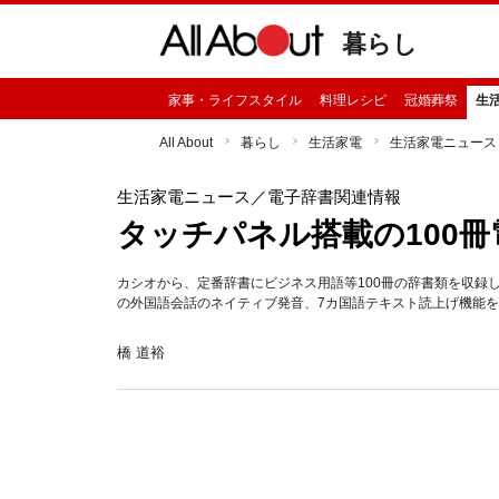
暮らし
家事・ライフスタイル
料理レシピ
冠婚葬祭
生
All About
暮らし
生活家電
生活家電ニュース
生活家電ニュース
／電子辞書関連情報
タッチパネル搭載の100冊電
カシオから、定番辞書にビジネス用語等100冊の辞書類を収録し
の外国語会話のネイティブ発音、7カ国語テキスト読上げ機能
橋 道裕