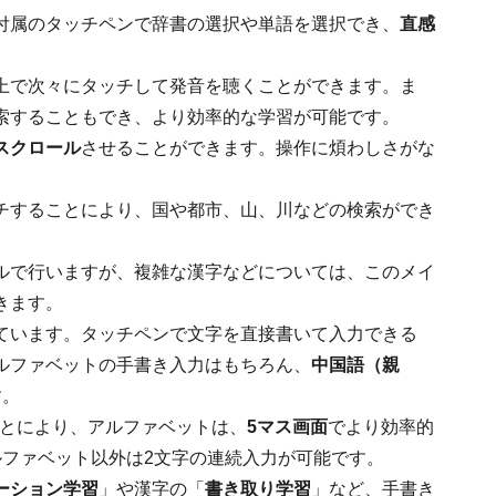
付属のタッチペンで辞書の選択や単語を選択でき、
直感
上で次々にタッチして発音を聴くことができます。ま
索することもでき、より効率的な学習が可能です。
スクロール
させることができます。操作に煩わしさがな
チすることにより、国や都市、山、川などの検索ができ
ルで行いますが、複雑な漢字などについては、このメイ
きます。
ています。タッチペンで文字を直接書いて入力できる
ルファベットの手書き入力はもちろん、
中国語（親
す。
とにより、アルファベットは、
5マス画面
でより効率的
ルファベット以外は2文字の連続入力が可能です。
ーション学習
」や漢字の「
書き取り学習
」など、手書き