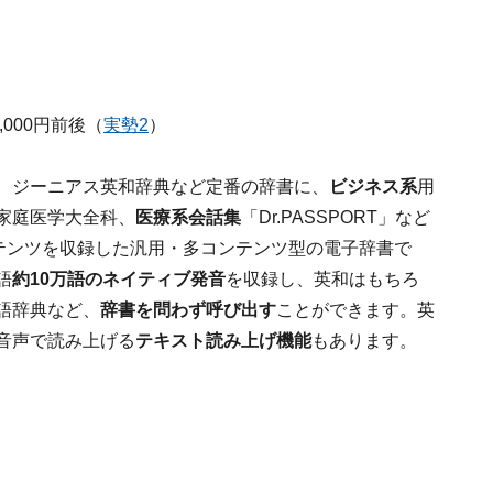
8,000円前後（
実勢2
）
、ジーニアス英和辞典など定番の辞書に、
ビジネス系
用
家庭医学大全科、
医療系会話集
「Dr.PASSPORT」など
ンテンツを収録した汎用・多コンテンツ型の電子辞書で
語
約10万語のネイティブ発音
を収録し、英和はもちろ
語辞典など、
辞書を問わず呼び出す
ことができます。英
音声で読み上げる
テキスト読み上げ機能
もあります。