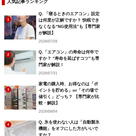
人気記事ランキング
Q. 「寝るときのエアコン」設定
1
は何度が正解ですか？ 快眠でき
なくなる“NG使用法”も【専門家
が解説】
2026/07/28
Q.「エアコン」の寿命は何年で
2
すか？ “寿命を延ばすコツ”も専
門家が解説！
2026/07/31
家電の購入時、お得なのは「ポ
3
イントを貯める」or「その場で
値引く」どっち？ 【専門家が比
較・解説】
2026/08/04
Q. 氷を使わない人は「自動製氷
4
機能」をオフにした方がいいで
すか？