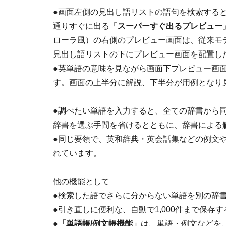
●画面左側の見出し語リストの語句を検索する
通りすぐに出る「
スーパーすぐ出るプレビュー
ローラ風）の右側のプレビュー画面は、従来モ
見出し語リストの下にプレビュー画面を配置し
●英単語の意味を見ながら画面下プレビュー画
す。画面の上半分に解説、下半分が用例となり
●調べたい単語を入力すると、全ての辞書から
辞書を選ぶ手間を省けるとともに、辞書による
●同じ要領で、英和辞典・英会話集などの例文
れています。
他の機能として
●検索した語でさらに分からない単語を別の辞
●引き直しに便利な、自動で1,000件まで保存す
●
「単語帳/例文帳機能」
は、単語・例文などを、