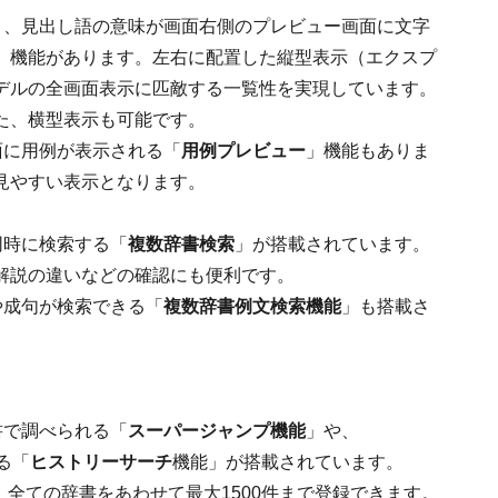
と、見出し語の意味が画面右側のプレビュー画面に文字
」機能があります。左右に配置した縦型表示（エクスプ
デルの全画面表示に匹敵する一覧性を実現しています。
た、横型表示も可能です。
面に用例が表示される「
用例プレビュー
」機能もありま
見やすい表示となります。
同時に検索する「
複数辞書検索
」が搭載されています。
解説の違いなどの確認にも便利です。
や成句が検索できる「
複数辞書例文検索機能
」も搭載さ
書で調べられる「
スーパージャンプ機能
」や、
る「
ヒストリーサーチ
機能」が搭載されています。
全ての辞書をあわせて最大1500件まで登録できます。