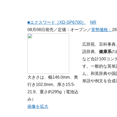
■エクスワード［XD-SP6700］
NR
08月08日発売／定価：オープン／
実勢価格：
2
広辞苑、百科事典
語辞典、
健康系
の
など合計100コ
す。一般的な英単
ん、和英辞典や国
大きさは、幅146.0mm、奥
単語や例文を合成
行き102.0mm、厚さ15.5-
21.9、重さ約295g（電池込
み）
画像を拡大