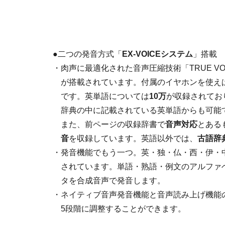
●二つの発音方式「
EX-VOICEシステム
」搭載
・
肉声に最適化された音声圧縮技術「TRUE V
が搭載されています。付属のイヤホンを使え
です。英単語については
10万
が収録されてお
辞典の中に記載されている英単語からも可能
また、前ページの収録辞書で
音声対応
とある
音
を収録しています。英語以外では、
古語辞
・
発音機能でもう一つ。英・独・仏・西・伊・
されています。単語・熟語・例文のアルファ
タを合成音声で発音します。
・
ネイティブ音声発音機能と音声読み上げ機能
5段階に調整することができます。