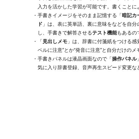
入力を活かした学習が可能です。書くことに
・
手書きイメージをそのまま記憶する「
暗記カ
ド
」は、表に英単語、裏に意味をなどを自分
し、手書きで解答させる
テスト機能
もあるの
・
「
見出しメモ
」は、辞書に付箋紙をつける感
ペルに注意”とか“発音に注意”と自分だけの
・
手書きパネルは液晶画面なので「
操作パネル
気に入り辞書登録、音声再生スピード変更な