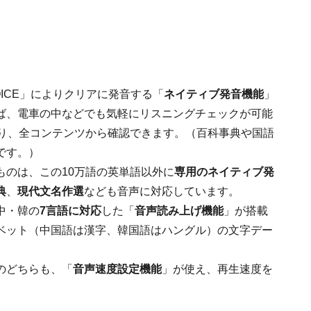
OICE」によりクリアに発音する「
ネイティブ発音機能
」
ば、電車の中などでも気軽にリスニングチェックが可能
り、全コンテンツから確認できます。（百科事典や国語
です。）
ものは、この10万語の英単語以外に
専用のネイティブ発
典
、
現代文名作選
なども音声に対応しています。
中・韓の
7言語に対応
した「
音声読み上げ機能
」が搭載
ベット（中国語は漢字、韓国語はハングル）の文字デー
のどちらも、「
音声速度設定機能
」が使え、再生速度を