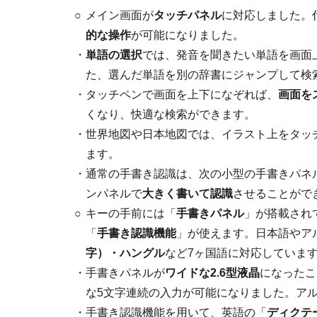
○
メイン画面が
タッチパネル
に対応しました。
的な操作
が可能になりました。
・
単語の選択
では、発音を聞きたい単語を画面
た、選んだ単語を別の辞書にジャンプして検
・
タッチペンで画面を上下になぞれば、
画面を
くなり、快適な検索ができます。
・
世界地図や日本地図では、イラスト上をタッ
ます。
・
通常の手書き認識は、次の小型の手書きパネ
ンパネルで
大きく書いて認識
させることがで
○
キーの手前には「
手書きパネル
」が搭載され
「
手書き認識機能
」が使えます。日本語やア
字）・ハングル
など7ヶ国語に対応していま
・
手書きパネルが
ワイドな2.6型液晶
になったこ
な5文字連続の入力が可能になりました。ア
・
手書き認識機能を用いて、英語の「
ディクテ