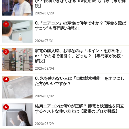
か？ 快眠できなくなる“NG使用法”も【専門家が解
・連語辞典は、「オックスフォード
連語
辞典」(*7)、
説】
「新編 英和
活用大
辞典」(*8) の合計で英語系は10冊が
2026/07/28
収録されています。
Q.「エアコン」の寿命は何年ですか？ “寿命を延ば
2
すコツ”も専門家が解説！
*5：
オックスフォード
類語
辞典(Oxford Thesaurus of
English 2nd Edition)は、60万の圧倒的な収録語数を
2026/07/31
誇るネイティブ向けの類語辞典です。英語のプロ
家電の購入時、お得なのは「ポイントを貯める」
3
や専門家向けの辞典です。
or「その場で値引く」どっち？ 【専門家が比較・
解説】
*6：
英語
類語
辞典は、英単語を入力すると日本語で似
2026/08/04
た意味を持つ英単語を調べられる辞典です。語彙
Q. 氷を使わない人は「自動製氷機能」をオフにし
力のアップに効果的です。なお書籍版はありませ
4
た方がいいですか？
ん。
2026/07/02
*7：
オックスフォード
連語
辞典は、非ネイティブが日
常的な英語を発信することに特化して作られた辞
結局エアコンは何℃が正解？ 節電と快適性を両立
5
するベストな使い方とは【家電のプロが解説】
典です。英単語どうしの慣用的なつながり（コロ
ケーション）を調べることができる、実用性の高
2023/06/29