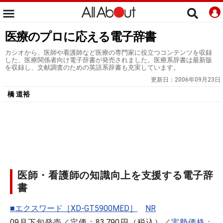
医療のプロに応える電子辞書
カシオから、医師や看護師など医療の専門家に役立つコンテンツを収録
した、医療関係者向け電子辞書が発売されました。医療系辞書は最新版
を収録し、文献調査のための英語系辞書も充実しています。
更新日：
2006年09月23日
橋 道裕
医師・看護師の知識向上を支援する電子辞
書
■エクスワード［XD-GT5900MED］
NR
09月下旬発売／定価：83,790円（税込）／
実勢価格：