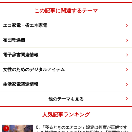
和英辞典で、03年12月ほぼ全面改訂され新語も大
この記事に関連するテーマ
幅に増強されました。使い分け方なども詳しく説
明がされています。
エコ家電・省エネ家電
*3：
オックスフォード新
英英
辞典(Oxford Dictionary of
布団乾燥機
English)は、収録数は35.5万語を誇る最大規模の
ネ
イティブ向け英英
辞典です（ネイティブの国語辞
電子辞書関連情報
書）。語数の多さだけでなく、百科的な解説が非
常に充実しています。
女性のためのデジタルアイテム
*4：
オックスフォード現代
英英
辞典は、3千語の基本語
生活家電関連情報
彙で定義が書かれた
学習用英英
辞典です。英米語
の違いも豊富に収録した、中上級者向けの辞典で
他のテーマも見る
す。
人気記事ランキング
・類語辞典は、「オックスフォード
類語
辞典(OTE)」
Q. 「寝るときのエアコン」設定は何度が正解です
(*5)、「英語
類語
辞典」(*6)
1