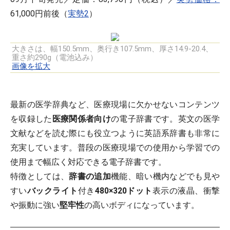
61,000円前後（
実勢2
）
大きさは、幅150.5mm、奥行き107.5mm、厚さ14.9-20.4、
重さ約290g（電池込み）
画像を拡大
最新の医学辞典など、医療現場に欠かせないコンテンツ
を収録した
医療関係者向け
の電子辞書です。英文の医学
文献などを読む際にも役立つように英語系辞書も非常に
充実しています。普段の医療現場での使用から学習での
使用まで幅広く対応できる電子辞書です。
特徴としては、
辞書の追加
機能、暗い機内などでも見や
すい
バックライト
付き
480×320ドット
表示の液晶、衝撃
や振動に強い
堅牢性
の高いボディになっています。