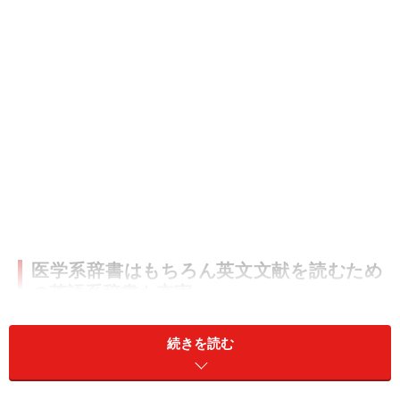
医学系辞書はもちろん英文文献を読むため
の英語系辞書も充実
収録辞書
続きを読む
●
医学系辞書
(5)…
「南山堂
医学大辞典
」(*A)、「医学
英和大
辞典」(*B)、