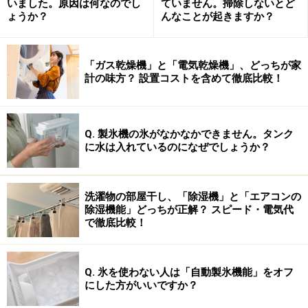
いました。原因は何なのでし
ていません。掃除しないとど
ょうか？
んなことが起きますか？
「ガス乾燥機」と「電気乾燥機」、どっちが家
計の味方？ 設置コストを含めて徹底比較！
）」(*1)、「リーダーズ英和辞典」、「リーダーズ・プ
ラス」の3つ。
・和英辞典は、「ジーニアス
和英
辞典」(*2)
Q. 製氷機の氷がなかなかできません。タンク
・英英辞典は、「オックスフォード新
英英
辞典(ODE)」
に水は入れているのになぜでしょうか？
(*3)、「オックスフォード現代
英英
辞典」(*4)
*1：
ジーニアス
英和大
辞典は、
学習辞書
として定評の
洗濯物の部屋干し、「除湿機」と「エアコンの
あるジーニアス英和辞典の上位版です。文法や語
除湿機能」どっちが正解？ スピード・電気代
で徹底比較！
法説明が充実している点はそのままに、語数や語
義がさらに豊富になった大辞典です。見出し語
15,000語に
ネイティブ発音
が付いてます。
Q. 氷を使わない人は「自動製氷機能」をオフ
にした方がいいですか？
*2：
ジーニアス
和英
辞典
第2版
は、和英の中に英和の機
能を組み込んだハイブリッド方式を採用している