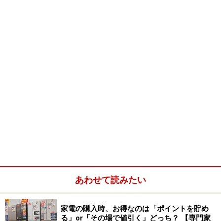
「プラクティカル
医学略語
辞典」(*C)、「今日の
治療薬
2006［電子辞書版］」(*D)、「医療の
英会話
（
音声対
応
）」(*E) の5冊が収録されています。
*A：
南山堂
医学大辞典
は、最も定評のある
総合医学辞
典
です。基礎医学から臨床医学にわたる見出し語
約40,000語収録しています。06年3月に最新用語
の追加など全面的に見直した改訂19版です。
*B：
医学英和大
辞典は、初版以来高い評価を受けてい
る
医学専門辞典
です。最新用語を含めた約25万語
を収載し、基本的に訳語は学会の選定用語となっ
ています。05年3月に改訂された最新12版です。
*C：
プラクティカル
医学略語
辞典は、
臨床略語を中心
に約9千語収録した略語辞典です。主要語には対訳
あわせて読みたい
だけでなく解説も付けられています。05年3月改
訂の第5版です。
家電の購入時、お得なのは「ポイントを貯め
る」or「その場で値引く」どっち？ 【専門家