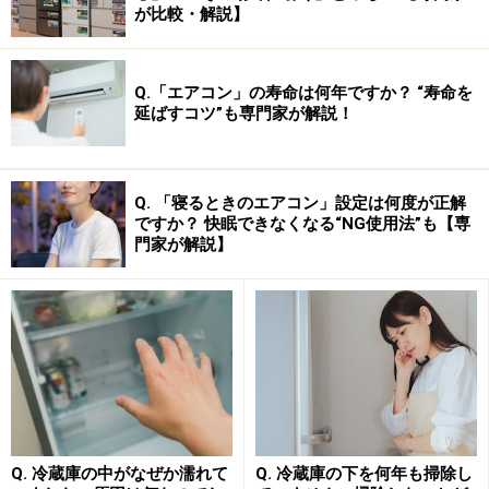
*D：
今日の
治療薬
2006は、現場に即した薬効分類ごと
が比較・解説】
に収録された医薬品辞典です。見やすく使いやす
い、医療関係者必携の一冊です。
Q.「エアコン」の寿命は何年ですか？ “寿命を
*E：
医療の
英会話
は、
外国人患者が来たとき
にすぐ役
延ばすコツ”も専門家が解説！
立つ表現集です。平易な英語で構成されていま
す。見出し語400例文に
ネイティブ発音
が付いて
ます。なお書籍版はありません。
Q. 「寝るときのエアコン」設定は何度が正解
ですか？ 快眠できなくなる“NG使用法”も【専
門家が解説】
●英語系辞書(10)…
・英和辞典は、「ジーニアス
英和大
辞典（
音声対応
Q. 冷蔵庫の中がなぜか濡れて
Q. 冷蔵庫の下を何年も掃除し