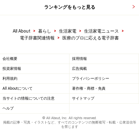
い本格的連語辞典です。
ランキングをもっと見る
*8：
新編英和
活用大
辞典も、語と語の慣用的なつなが
り（コロケーション）を示した辞典です。自然な
英文を書くための用例38万語を収録しており、全
>
>
>
>
All About
暮らし
生活家電
生活家電ニュース
てに日本語訳が付いています。
>
電子辞書関連情報
医療のプロに応える電子辞書
●英会話(1)…
会社概要
採用情報
ベストセラーの「
英会話
とっさのひとこと辞典（
音声対
投資家情報
広告掲載
応
）」が収録されています。
利用規約
プライバシーポリシー
All Aboutについて
著作権・商標・免責
●国語系辞書(4)…
当サイトの情報についての注意
サイトマップ
「
広辞苑
」、「逆引き広辞苑」、「
カタカナ
語新辞
典」、「
漢字源
JIS版」の4冊が収録されています。
ヘルプ
© All About, Inc. All rights reserved.
掲載の記事・写真・イラストなど、すべてのコンテンツの無断複写・転載・公衆送信等
●百科事典(1)…
を禁じます
百科事典は、「
百科事典
マイペディア」を収録。